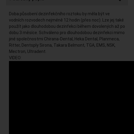
Doba působení dezinfekčního roztoku by měla být ve
vodních rozvodech nejméně 12 hodin (přes noc). Lze jej také
použít jako dlouhodobou dezinfekci během dovolených až po
dobu 3 měsíce. Schváleno pro dlouhodobou dezinfekci mimo
jiné společnostmi Chirana-Dental, Heka Dental, Planmeca,
Ritter, Dentsply Sirona, Takara Belmont, TGA, EMS, NSK,
Mectron, Ultradent.
VIDEO: