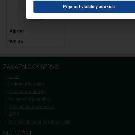
Přijmout všechny cookies
Alpron
990 Kč
ZÁKAZNICKÝ SERVIS
O nás
Podrobné kontakty
Obchodní podmínky
Reklamační podmínky
Jak objednat na poukaz
GDPR
Zpětný odběr použitých výrobků
MŮJ ÚČET