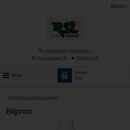
Můj účet
> Rozšířené vyhledávání <
Porovnávané (0)
Oblíbené (0)
0
kusů
Menu
0 Kč
Dezinfekce zubní soupravy
Bilpron