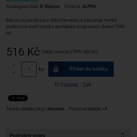
Katalogové číslo:
D-Bilpron
Výrobce:
ALPRO
Bilpron se používá pro dekontaminaci a zabraňuje tvorbě
biofilmu ve vodní cestě v dentálních soupravách. Balení 1000
ml.
516 Kč
(Vaše cena bez DPH:
426 Kč
)

ks
Přidat do košíku

Porovnat
Tisk
Termín dodání (dny):
skladem
Počet na skladě:
>5
Podrobný popis