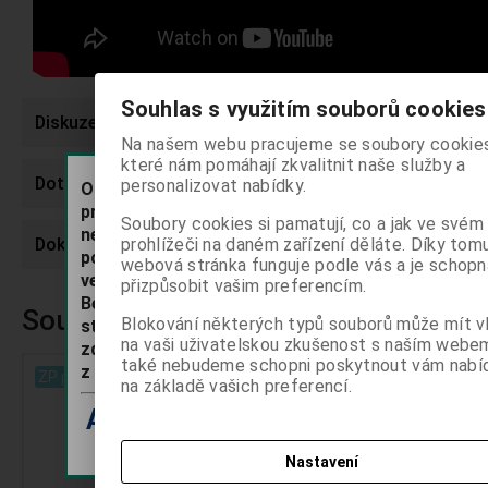
Souhlas s využitím souborů cookies
Diskuze
Na našem webu pracujeme se soubory cookies
které nám pomáhají zkvalitnit naše služby a
Dotaz na výrobek
personalizovat nabídky.
Oddělení Pro stomatology je určeno odborným
pracovníkům ve zdravotnictví a informace zde uv
Soubory cookies si pamatují, co a jak ve svém
nejsou určeny pro laickou veřejnost. Pokračován
Dokumentace produktu
prohlížeči na daném zařízení děláte. Díky tom
používání těchto stránek potvrzujete, že jste od
webová stránka funguje podle vás a je schopn
ve smyslu §2a zákona č. 40/1995 Sb. o regulaci re
přizpůsobit vašim preferencím.
Beru na vědomí, že informace obsažené dále na t
Související zboží:
Blokování některých typů souborů může mít vl
stránkách nejsou určeny laické veřejnosti, nýbrž
na vaši uživatelskou zkušenost s naším webe
zdravotnickým odborníkům, a to se všemi riziky a
také nebudeme schopni poskytnout vám nabí
z toho plynoucími pro laickou veřejnost.
ZP pro odborníky
na základě vašich preferencí.
ANO POTVRZUJI
NEJSEM ODB
Nastavení