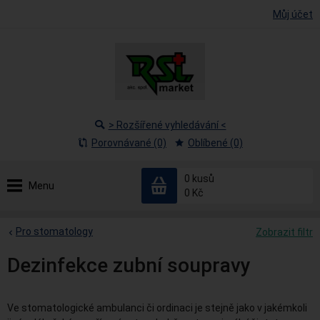
Můj účet
> Rozšířené vyhledávání <
Porovnávané (0)
Oblíbené (0)
0
kusů
Menu
0 Kč
Pro stomatology
Zobrazit filtr
Dezinfekce zubní soupravy
Ve stomatologické ambulanci či ordinaci je stejně jako v jakémkoli