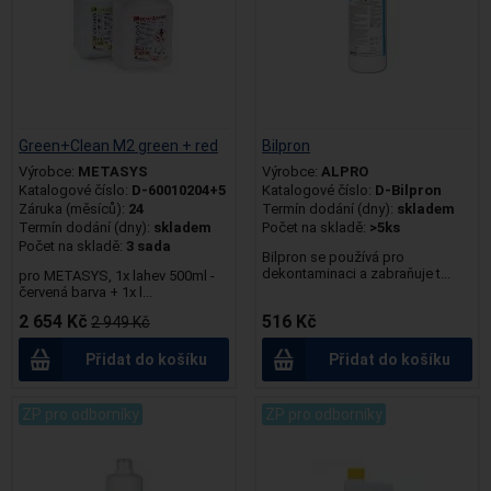
Green+Clean M2 green + red
Bilpron
Výrobce:
METASYS
Výrobce:
ALPRO
Katalogové číslo:
D-60010204+5
Katalogové číslo:
D-Bilpron
Záruka (měsíců):
24
Termín dodání (dny):
skladem
Termín dodání (dny):
skladem
Počet na skladě:
>5ks
Počet na skladě:
3 sada
Bilpron se používá pro
dekontaminaci a zabraňuje t...
pro METASYS, 1x lahev 500ml -
červená barva + 1x l...
2 654 Kč
516 Kč
2 949 Kč
Přidat do košíku
Přidat do košíku
ZP pro odborníky
ZP pro odborníky