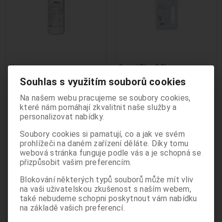
Alpron
Orotol Plus 2,5l
Výrobce:
ALPRO
Výrobce:
Dürr
Souhlas s využitím souborů cookies
Katalogové číslo:
D-Alpron
Katalogové číslo:
D-
Oddělení Pro stomatology je určeno
CDS110P6150
Termín dodání (dny):
skladem
Na našem webu pracujeme se soubory cookies,
Termín dodání (dny):
skladem
odborným pracovníkům ve zdravotnictví a
Počet na skladě:
1 ks
které nám pomáhají zkvalitnit naše služby a
Počet na skladě:
>5ks
informace zde uvedené nejsou určeny pro
personalizovat nabídky.
Tekutý koncentrát pro
laickou veřejnost. Pokračováním v používání
kontinuální očistu vody použ...
akční cena! Dürr-bezaldehydový
nepěnivý koncentrát...
Soubory cookies si pamatují, co a jak ve svém
těchto stránek potvrzujete, že jste
prohlížeči na daném zařízení děláte. Díky tomu
990 Kč
1 539 Kč
odborníkem ve smyslu §2a zákona č.
webová stránka funguje podle vás a je schopná se
40/1995 Sb. o regulaci reklamy.
přizpůsobit vašim preferencím.
Přidat do košíku
Přidat do košíku
Beru na vědomí, že informace obsažené
dále na těchto stránkách nejsou určeny
Blokování některých typů souborů může mít vliv
laické veřejnosti, nýbrž zdravotnickým
.
ZP pro odborníky
na vaši uživatelskou zkušenost s naším webem,
také nebudeme schopni poskytnout vám nabídku
odborníkům, a to se všemi riziky a důsledky
ZP pro odborníky
na základě vašich preferencí.
z toho plynoucími pro laickou veřejnost.