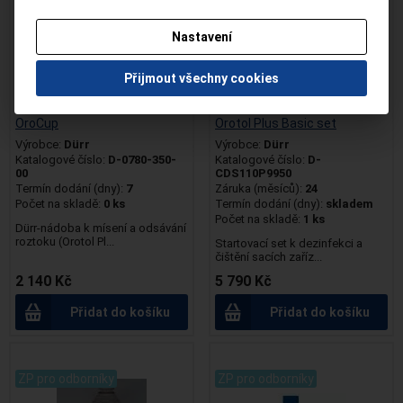
ANO POTVRZUJI
Nastavení
NEJSEM ODBORNÍK
Přijmout všechny cookies
OroCup
Orotol Plus Basic set
Výrobce:
Dürr
Výrobce:
Dürr
Katalogové číslo:
D-0780-350-
Katalogové číslo:
D-
00
CDS110P9950
Termín dodání (dny):
7
Záruka (měsíců):
24
Počet na skladě:
0 ks
Termín dodání (dny):
skladem
Počet na skladě:
1 ks
Dürr-nádoba k mísení a odsávání
roztoku (Orotol Pl...
Startovací set k dezinfekci a
čištění sacích zaříz...
2 140 Kč
5 790 Kč
Přidat do košíku
Přidat do košíku
.
.
ZP pro odborníky
ZP pro odborníky