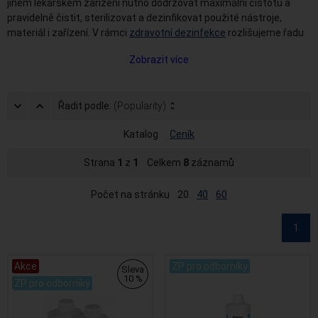
jiném lékařském zařízení nutno dodržovat maximální čistotu a
pravidelně čistit, sterilizovat a dezinfikovat použité nástroje,
materiál i zařízení. V rámci
zdravotní dezinfekce
rozlišujeme řadu
profesionálních dezinfekčních prostředků určených speciálně k
Zobrazit více
čištění a dezinfekci stomatologických souprav tj. plivátek,
odsávacího zařízení a separátoru amalgámu.
Dezinfekční roztoky a přípravky určené k čištění zubních souprav
Řadit podle:
(Popularity)
pomáhají odstraňovat usazené nánosy, zbytky materiálu, krev i
zbytky patogenů. Vyznačují se vysokým antimikrobiálním účinkem,
Katalog
Ceník
jsou toxicky nezávadné a bez aldehydů. V této kategorii si můžete
vybrat z několika různých druhů dezinfekce od prověřených
Strana
1
z
1
Celkem
8
záznamů
výrobců.
Počet na stránku
20
40
60
1
Akce
ZP pro odborníky
Sleva
10 %
ZP pro odborníky