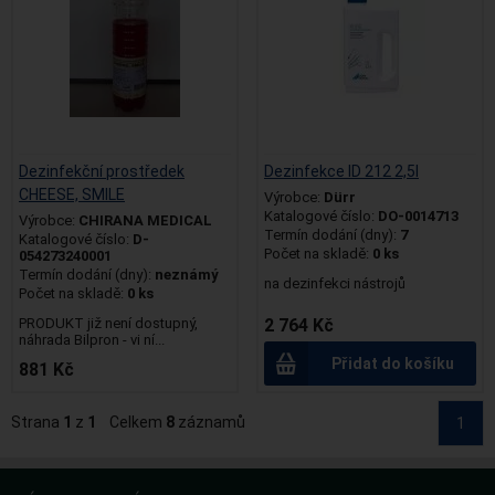
Dezinfekční prostředek
Dezinfekce ID 212 2,5l
CHEESE, SMILE
Výrobce:
Dürr
Katalogové číslo:
DO-0014713
Výrobce:
CHIRANA MEDICAL
Termín dodání (dny):
7
Katalogové číslo:
D-
Počet na skladě:
0 ks
054273240001
Termín dodání (dny):
neznámý
na dezinfekci nástrojů
Počet na skladě:
0 ks
PRODUKT již není dostupný,
2 764 Kč
náhrada Bilpron - vi ní...
Přidat do košíku
881 Kč
Strana
1
z
1
Celkem
8
záznamů
1