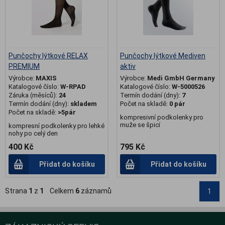
Punčochy lýtkové RELAX
Punčochy lýtkové Mediven
PREMIUM
aktiv
Výrobce:
MAXIS
Výrobce:
Medi GmbH Germany
Katalogové číslo:
W-RPAD
Katalogové číslo:
W-5000526
Záruka (měsíců):
24
Termín dodání (dny):
7
Termín dodání (dny):
skladem
Počet na skladě:
0 pár
Počet na skladě:
>5pár
kompresivní podkolenky pro
muže se špicí
kompresní podkolenky pro lehké
nohy po celý den
400 Kč
795 Kč
Přidat do košíku
Přidat do košíku
Strana
1
z
1
Celkem
6
záznamů
1