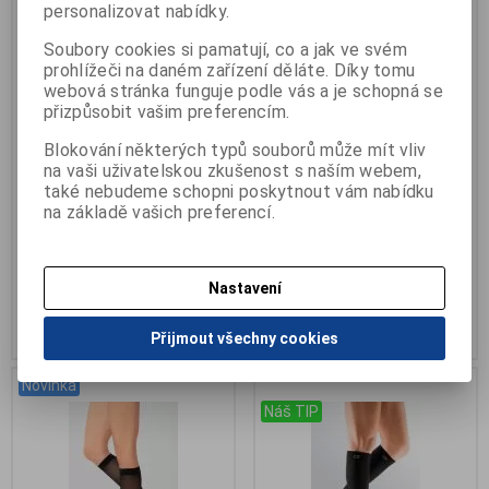
personalizovat nabídky.
Soubory cookies si pamatují, co a jak ve svém
prohlížeči na daném zařízení děláte. Díky tomu
webová stránka funguje podle vás a je schopná se
přizpůsobit vašim preferencím.
Podkolenky Travel s patou
Podkolenky MAXIS 280-Relax
Blokování některých typů souborů může mít vliv
Cotton
Výrobce:
ARIES, a.s.
na vaši uživatelskou zkušenost s naším webem,
Katalogové číslo:
W-70AD-TR
Výrobce:
MAXIS
také nebudeme schopni poskytnout vám nabídku
Termín dodání (dny):
skladem
Katalogové číslo:
W-280DENLP
na základě vašich preferencí.
Počet na skladě:
>5pár
Termín dodání (dny):
skladem
Počet na skladě:
>5pár
v balení 1pár, úleva od pocitu
těžkých nohou
v balení 1 pár
Nastavení
209 Kč
365 Kč
Přidat do košíku
Přidat do košíku
Přijmout všechny cookies
Novinka
.
Náš TIP