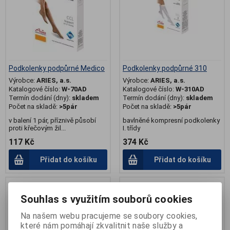
Podkolenky podpůrné Medico
Podkolenky podpůrné 310
Výrobce:
ARIES, a.s.
Výrobce:
ARIES, a.s.
Katalogové číslo:
W-70AD
Katalogové číslo:
W-310AD
Termín dodání (dny):
skladem
Termín dodání (dny):
skladem
Počet na skladě:
>5pár
Počet na skladě:
>5pár
v balení 1 pár, příznivě působí
bavlněné kompresní podkolenky
proti křečovým žil...
I. třídy
117 Kč
374 Kč
Přidat do košíku
Přidat do košíku
Souhlas s využitím souborů cookies
Na našem webu pracujeme se soubory cookies,
které nám pomáhají zkvalitnit naše služby a