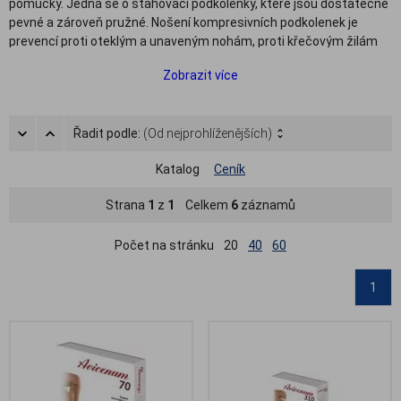
pomůcky. Jedná se o stahovací podkolenky, které jsou dostatečně
pevné a zároveň pružné. Nošení kompresivních podkolenek je
prevencí proti oteklým a unaveným nohám, proti křečovým žilám
nebo třeba trombóze vzniklé v důsledku dlouhodobého sezení v
Zobrazit více
jedné poloze. Pokud nás například čeká několikahodinová cesta
letadlem, je dobré si rovnou zabalit i kompresní podkolenky do
letadla a neriskovat zdravotní potíže.
Řadit podle:
(Od nejprohlíženějších)
V našem sortimentu zdravotních podkolenek jsme pro vás
připravili kvalitní a pohodlné kompresní podkolenky v dámské i
Katalog
Ceník
pánské variantě. Vybírat můžete z několika druhů, např.
kompresivní a podpůrné podkolenky proti křečovým žilám nebo
Strana
1
z
1
Celkem
6
záznamů
kompresivní cestovní podkolenky vyrobené speciálně pro účely
cestování.
Počet na stránku
20
40
60
1