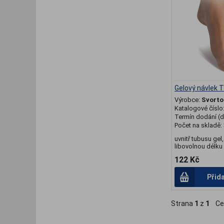
Gelový návlek
Výrobce:
Svorto
Katalogové číslo
Termín dodání (d
Počet na skladě:
uvnitř tubusu gel,
libovolnou délku
122 Kč
Přid
Strana
1
z
1
Ce