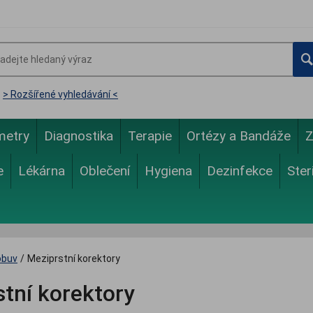
> Rozšířené vyhledávání <
metry
Diagnostika
Terapie
Ortézy a Bandáže
Z
e
Lékárna
Oblečení
Hygiena
Dezinfekce
Ster
obuv
/
Meziprstní korektory
tní korektory