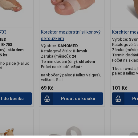
 703
Korektor meziprstní silikonový
Korektor mezi
s kroužkem
MED
Výrobce:
Svor
:
B-703
Katalogové čí
Výrobce:
SANOMED
ny):
skladem
Záruka (měsíc
Katalogové číslo:
B-kmsk
5 ks
Termín dodání 
Záruka (měsíců):
24
Počet na skla
Termín dodání (dny):
skladem
ho palce (Hallux
Počet na skladě:
>5pár
...
1 kus, rovná a
palec (Hallux V
na vbočený palec (Hallux Valgus),
velikost S a L, ...
69 Kč
101 Kč
at do košíku
Přidat do košíku
Př
.