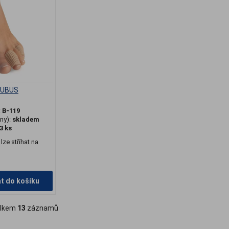
 TUBUS
:
B-119
ny):
skladem
3 ks
 lze stříhat na
at do košíku
lkem
13
záznamů