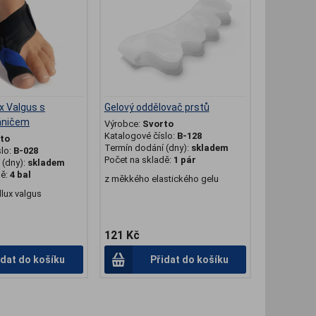
x Valgus s
Gelový oddělovač prstů
áničem
Výrobce:
Svorto
Katalogové číslo:
B-128
to
Termín dodání (dny):
skladem
slo:
B-028
Počet na skladě:
1 pár
(dny):
skladem
dě:
4 bal
z měkkého elastického gelu
llux valgus
121 Kč
idat do košíku
Přidat do košíku