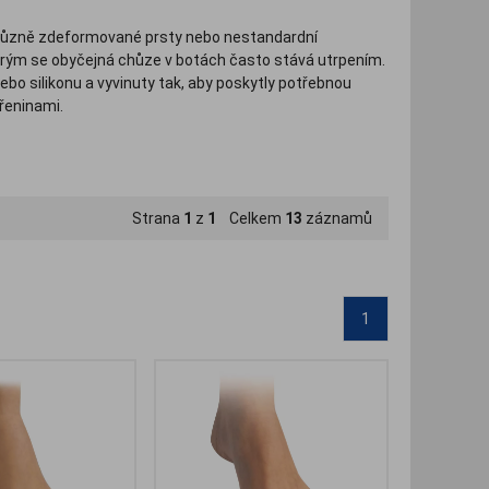
 různě zdeformované prsty nebo nestandardní
kterým se obyčejná chůze v botách často stává utrpením.
bo silikonu a vyvinuty tak, aby poskytly potřebnou
dřeninami.
palce, korektor na vbočený palec, oddělovače prstů,
Strana
1
z
1
Celkem
13
záznamů
1