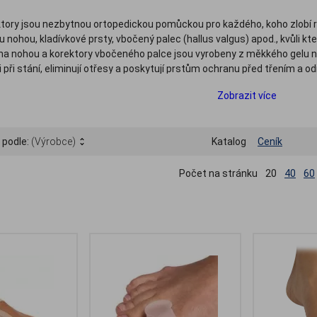
ktory jsou nezbytnou ortopedickou pomůckou pro každého, koho zlobí
u nohou, kladívkové prsty, vbočený palec (hallus valgus) apod., kvůli 
na nohou a korektory vbočeného palce jsou vyrobeny z měkkého gelu ne
 i při stání, eliminují otřesy a poskytují prstům ochranu před třením a o
 naleznete kvalitní gelové a silikonové meziprstní korektory, korektory 
Zobrazit více
kových prstů a narovnávače prstů.
 podle:
(Výrobce)
Katalog
Ceník
Počet na stránku
20
40
60