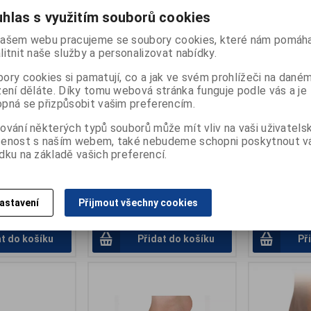
hlas s využitím souborů cookies
ašem webu pracujeme se soubory cookies, které nám pomáha
litnit naše služby a personalizovat nabídky.
ory cookies si pamatují, co a jak ve svém prohlížeči na dané
 noční S+V
Řasa podprstová gelová
Korektor palc
zení děláte. Díky tomu webová stránka funguje podle vás a je
pná se přizpůsobit vašim preferencím.
chráničem
Výrobce:
Svorto
:
B-030
Katalogové číslo:
B-103
Výrobce:
Svor
ování některých typů souborů může mít vliv na vaši uživatels
ny):
skladem
Záruka (měsíců):
24
Katalogové čí
šenost s naším webem, také nebudeme schopni poskytnout 
5 ks
Termín dodání (dny):
skladem
Záruka (měsíc
Počet na skladě:
>5kus
dku na základě vašich preferencí.
Termín dodání 
bočeného palce
Počet na skla
l...
podpora kladívkových prstů
kombinace me
korektoru a ch
astavení
Přijmout všechny cookies
121 Kč
101 Kč
at do košíku
Přidat do košíku
Př