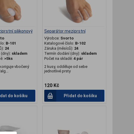
prstní silikonový
Separátor meziprstní
to
Výrobce:
Svorto
slo:
B-101
Katalogové číslo:
B-102
ů):
24
Záruka (měsíců):
24
(dny):
skladem
Termín dodání (dny):
skladem
dě:
>5ks
Počet na skladě:
4 pár
 koriguje vbočený
2 kusy, odděluje od sebe
alg...
jednotlivé prsty
120 Kč
idat do košíku
Přidat do košíku