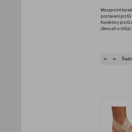
Meziprstní kore
postavení prstů 
Korektory prstů 
úlevu při s chůzi
V této kategorii
korektory kladív
Řadit