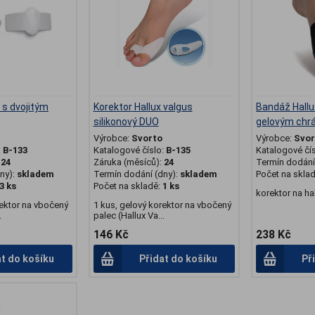
 s dvojitým
Korektor Hallux valgus
Bandáž Hallu
silikonový DUO
gelovým chr
Výrobce:
Svorto
Výrobce:
Svor
:
B-133
Katalogové číslo:
B-135
Katalogové čí
:
24
Záruka (měsíců):
24
Termín dodání 
ny):
skladem
Termín dodání (dny):
skladem
Počet na skla
3 ks
Počet na skladě:
1 ks
korektor na ha
rektor na vbočený
1 kus, gelový korektor na vbočený
.
palec (Hallux Va...
146 Kč
238 Kč
at do košíku
Přidat do košíku
Př