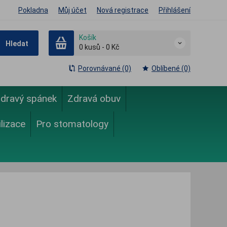
Pokladna
Můj účet
Nová registrace
Přihlášení
Košík
Hledat
0
kusů
-
0 Kč
Porovnávané (0)
Oblíbené (0)
dravý spánek
Zdravá obuv
ilizace
Pro stomatology