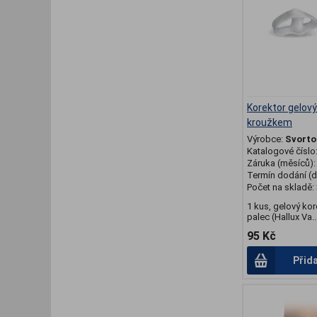
Korektor gelový
kroužkem
Výrobce:
Svorto
Katalogové číslo
Záruka (měsíců)
Termín dodání (d
Počet na skladě:
1 kus, gelový ko
palec (Hallux Va..
95 Kč
Přid