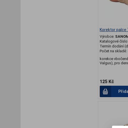
Korektor palce
Výrobce:
SANO
Katalogové číslo
Termín dodání (d
Počet na skladě:
korekce vbočené
Valgus), pro denní
125 Kč
Přid