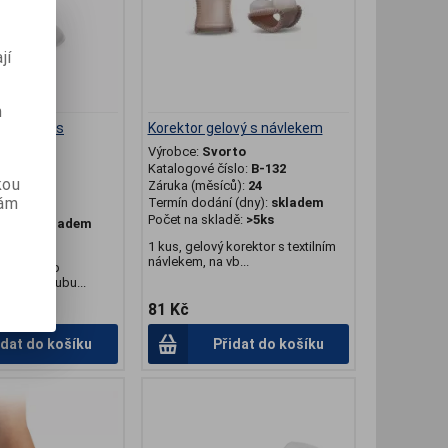
jí
m
e gelový s
Korektor gelový s návlekem
Výrobce:
Svorto
Katalogové číslo:
B-132
to
kou
Záruka (měsíců):
24
slo:
B-131
vám
Termín dodání (dny):
skladem
ů):
24
Počet na skladě:
>5ks
(dny):
skladem
dě:
0 ks
1 kus, gelový korektor s textilním
návlekem, na vb...
ziprstního
rániče kloubu...
81 Kč
idat do košíku
Přidat do košíku