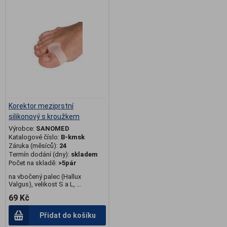
Korektor meziprstní
silikonový s kroužkem
Výrobce:
SANOMED
Katalogové číslo:
B-kmsk
Záruka (měsíců):
24
Termín dodání (dny):
skladem
Počet na skladě:
>5pár
na vbočený palec (Hallux
Valgus), velikost S a L, ...
69 Kč
Přidat do košíku