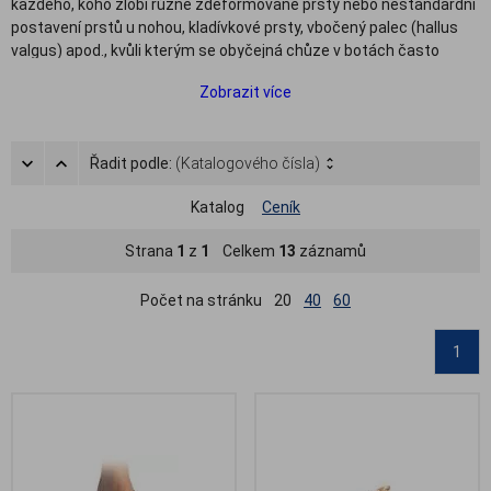
každého, koho zlobí různě zdeformované prsty nebo nestandardní
postavení prstů u nohou, kladívkové prsty, vbočený palec (hallus
valgus) apod., kvůli kterým se obyčejná chůze v botách často
stává utrpením. Korektory prstů na nohou a korektory vbočeného
Zobrazit více
palce jsou vyrobeny z měkkého gelu nebo silikonu a vyvinuty tak,
aby poskytly potřebnou úlevu při s chůzi i při stání, eliminují otřesy
a poskytují prstům ochranu před třením a odřeninami.
Řadit podle:
(Katalogového čísla)
V této kategorii naleznete kvalitní gelové a silikonové meziprstní
korektory, korektory palce, korektor na vbočený palec, oddělovače
Katalog
Ceník
prstů, korektory kladívkových prstů a narovnávače prstů.
Strana
1
z
1
Celkem
13
záznamů
Počet na stránku
20
40
60
1