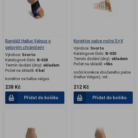
Bandáž Hallux Valgus s
Korektor palce noční S+V
gelovým chráničem
Výrobce:
Svorto
Katalogové číslo:
B-030
Výrobce:
Svorto
Termín dodání (dny):
skladem
Katalogové číslo:
B-028
Počet na skladě:
>5ks
Termín dodání (dny):
skladem
Počet na skladě:
4 bal
noční korekce vbočeného palce
(Hallux Valgus), vel...
korektor na hallux valgus
238 Kč
212 Kč
Přidat do košíku
Přidat do košíku