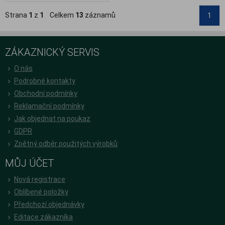
Strana
1
z
1
Celkem
13
záznamů
1
ZÁKAZNICKÝ SERVIS
O nás
Podrobné kontakty
Obchodní podmínky
Reklamační podmínky
Jak objednat na poukaz
GDPR
Zpětný odběr použitých výrobků
MŮJ ÚČET
Nová registrace
Oblíbené položky
Předchozí objednávky
Editace zákazníka