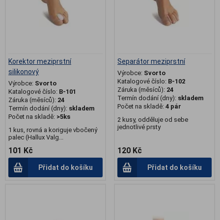
Korektor meziprstní
Separátor meziprstní
silikonový
Výrobce:
Svorto
Katalogové číslo:
B-102
Výrobce:
Svorto
Záruka (měsíců):
24
Katalogové číslo:
B-101
Termín dodání (dny):
skladem
Záruka (měsíců):
24
Počet na skladě:
4 pár
Termín dodání (dny):
skladem
Počet na skladě:
>5ks
2 kusy, odděluje od sebe
jednotlivé prsty
1 kus, rovná a koriguje vbočený
palec (Hallux Valg...
101 Kč
120 Kč
Přidat do košíku
Přidat do košíku