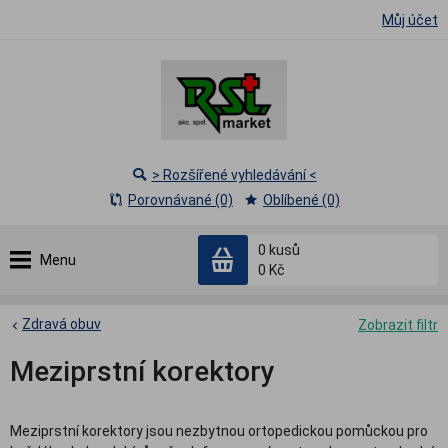
Můj účet
> Rozšířené vyhledávání <
Porovnávané (0)
Oblíbené (0)
0
kusů
Menu
0 Kč
Zdravá obuv
Zobrazit filtr
Meziprstní korektory
Meziprstní korektory jsou nezbytnou ortopedickou pomůckou pro