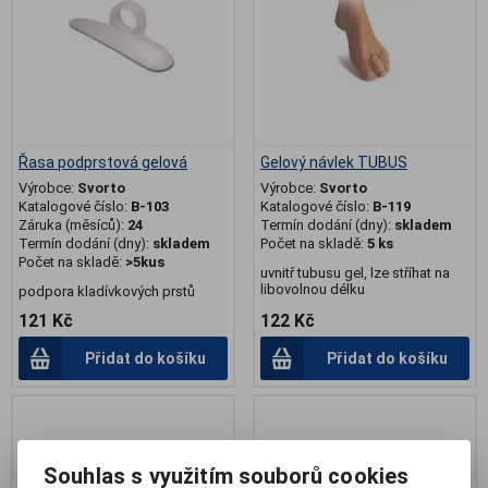
Řasa podprstová gelová
Gelový návlek TUBUS
Výrobce:
Svorto
Výrobce:
Svorto
Katalogové číslo:
B-103
Katalogové číslo:
B-119
Záruka (měsíců):
24
Termín dodání (dny):
skladem
Termín dodání (dny):
skladem
Počet na skladě:
5 ks
Počet na skladě:
>5kus
uvnitř tubusu gel, lze stříhat na
libovolnou délku
podpora kladívkových prstů
121 Kč
122 Kč
Přidat do košíku
Přidat do košíku
.
Souhlas s využitím souborů cookies