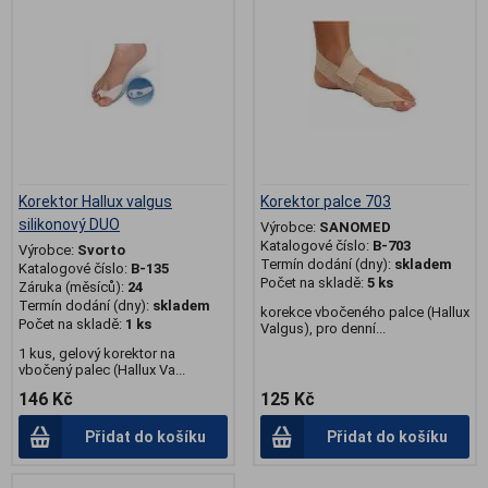
Korektor Hallux valgus
Korektor palce 703
silikonový DUO
Výrobce:
SANOMED
Katalogové číslo:
B-703
Výrobce:
Svorto
Termín dodání (dny):
skladem
Katalogové číslo:
B-135
Počet na skladě:
5 ks
Záruka (měsíců):
24
Termín dodání (dny):
skladem
korekce vbočeného palce (Hallux
Počet na skladě:
1 ks
Valgus), pro denní...
1 kus, gelový korektor na
vbočený palec (Hallux Va...
146 Kč
125 Kč
Přidat do košíku
Přidat do košíku