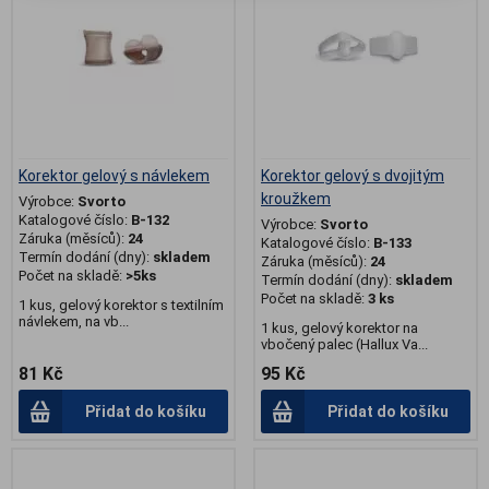
Korektor gelový s návlekem
Korektor gelový s dvojitým
kroužkem
Výrobce:
Svorto
Katalogové číslo:
B-132
Výrobce:
Svorto
Záruka (měsíců):
24
Katalogové číslo:
B-133
Termín dodání (dny):
skladem
Záruka (měsíců):
24
Počet na skladě:
>5ks
Termín dodání (dny):
skladem
Počet na skladě:
3 ks
1 kus, gelový korektor s textilním
návlekem, na vb...
1 kus, gelový korektor na
vbočený palec (Hallux Va...
81 Kč
95 Kč
Přidat do košíku
Přidat do košíku