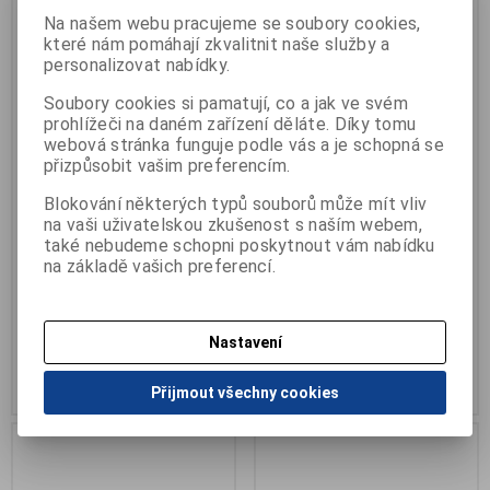
Na našem webu pracujeme se soubory cookies,
které nám pomáhají zkvalitnit naše služby a
personalizovat nabídky.
Soubory cookies si pamatují, co a jak ve svém
prohlížeči na daném zařízení děláte. Díky tomu
webová stránka funguje podle vás a je schopná se
Gelový oddělovač prstů
Korektor palce gelový s
přizpůsobit vašim preferencím.
chráničem
Výrobce:
Svorto
Katalogové číslo:
B-128
Výrobce:
Svorto
Blokování některých typů souborů může mít vliv
Termín dodání (dny):
skladem
Katalogové číslo:
B-131
na vaši uživatelskou zkušenost s naším webem,
Počet na skladě:
1 pár
Záruka (měsíců):
24
také nebudeme schopni poskytnout vám nabídku
Termín dodání (dny):
skladem
z měkkého elastického gelu
na základě vašich preferencí.
Počet na skladě:
0 ks
kombinace meziprstního
korektoru a chrániče kloubu...
Nastavení
121 Kč
101 Kč
Přidat do košíku
Přidat do košíku
Přijmout všechny cookies