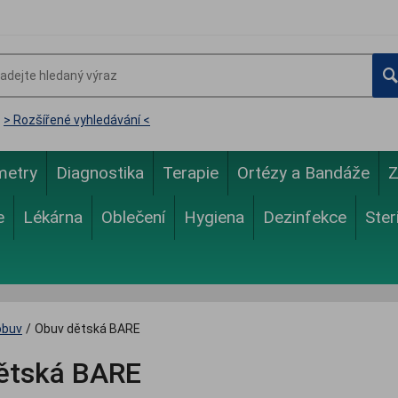
> Rozšířené vyhledávání <
metry
Diagnostika
Terapie
Ortézy a Bandáže
Z
e
Lékárna
Oblečení
Hygiena
Dezinfekce
Ster
obuv
/
Obuv dětská BARE
ětská BARE