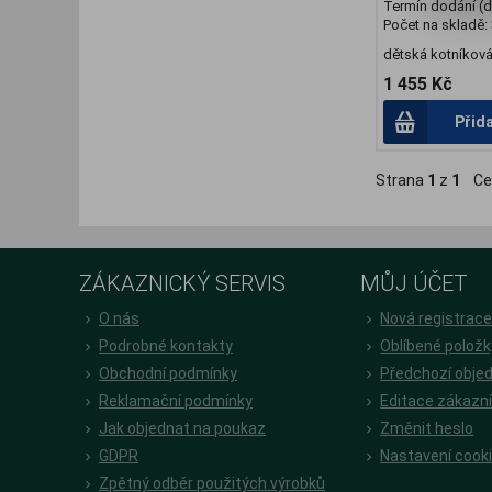
Termín dodání (d
Počet na skladě:
dětská kotníkov
1 455 Kč
Přid
Strana
1
z
1
Ce
ZÁKAZNICKÝ SERVIS
MŮJ ÚČET
O nás
Nová registrac
Podrobné kontakty
Oblíbené položk
Obchodní podmínky
Předchozí obje
Reklamační podmínky
Editace zákazn
Jak objednat na poukaz
Změnit heslo
GDPR
Nastavení cook
Zpětný odběr použitých výrobků