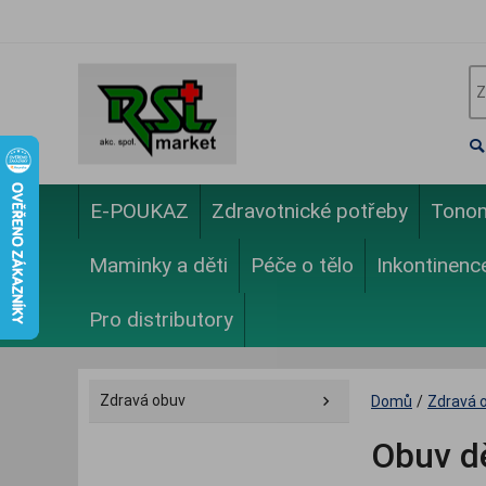
E-POUKAZ
Zdravotnické potřeby
Tono
Maminky a děti
Péče o tělo
Inkontinenc
Pro distributory
Zdravá obuv
Domů
/
Zdravá 
Obuv d