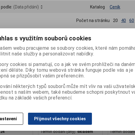
 podle:
(Data přidání)
Katalog
Ceník
Počet na stránku
20
40
60
hlas s využitím souborů cookies
ašem webu pracujeme se soubory cookies, které nám pomáha
litnit naše služby a personalizovat nabídky.
ory cookies si pamatují, co a jak ve svém prohlížeči na dané
zení děláte. Díky tomu webová stránka funguje podle vás a je
pná se přizpůsobit vašim preferencím.
ování některých typů souborů může mít vliv na vaši uživatels
šenost s naším webem, také nebudeme schopni poskytnout 
dku na základě vašich preferencí.
ětská 2 SZ,
Obuv OK BARE dětská 2 SZ,
Obuv OK BARE
astavení
Přijmout všechny cookies
béžová
modrá
:
B-D2250-501
Katalogové číslo:
B-D2260-016
Katalogové čí
:
24
Termín dodání (dny):
skladem
Termín dodání 