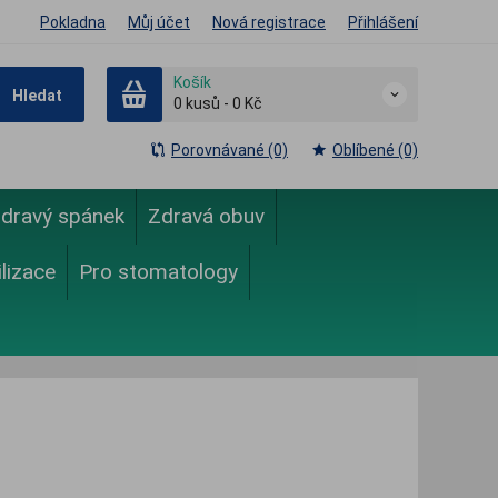
Pokladna
Můj účet
Nová registrace
Přihlášení
Košík
Hledat
0
kusů
-
0 Kč
Porovnávané (0)
Oblíbené (0)
dravý spánek
Zdravá obuv
ilizace
Pro stomatology