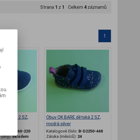
Strana
1
z
1
Celkem
4
záznamů
1
jí
m
kou
vám
 dětská 2 SZ,
Obuv OK BARE dětská 2 SZ,
modrá silver
slo:
B-D2260-220
Katalogové číslo:
B-D2250-448
(dny):
skladem
Záruka (měsíců):
24