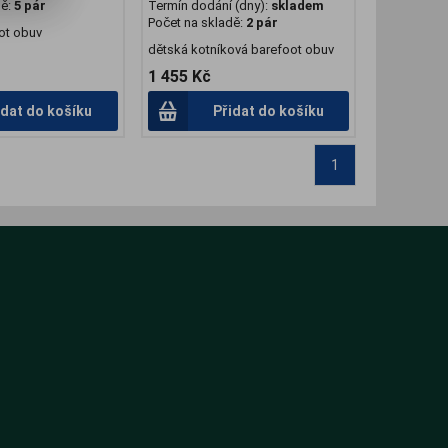
dě:
5 pár
Termín dodání (dny):
skladem
Počet na skladě:
2 pár
ot obuv
dětská kotníková barefoot obuv
1 455 Kč
idat do košíku
Přidat do košíku
1