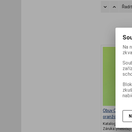
Řadit
Sou
Na n
zkva
Soub
zaří
scho
Blok
zku
nabí
Obuv OK BARE d
N
oranžová
Katalogové číslo
Záruka (měsíců)