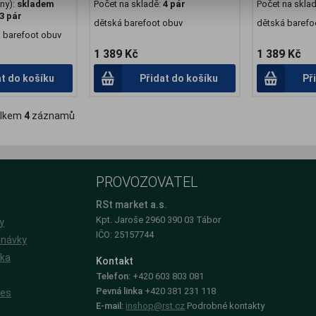
ny):
skladem
Počet na skladě:
4 pár
Počet na skla
3 pár
dětská barefoot obuv
dětská barefo
á barefoot obuv
1 389 Kč
1 389 Kč
at do košíku
Přidat do košíku
Př
lkem
4
záznamů
PROVOZOVATEL
e
RSt market a.s.
Kpt. Jaroše 2960 390 03 Tábor
y
IČO: 25157744
dnávky
íka
Kontakt
Telefon:
+420 603 803 081
Pevná linka
+420 381 231 118
ies
E-mail:
inshop@rst.cz
Podrobné kontakty