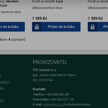
ny):
skladem
Počet na skladě:
4 pár
Počet na skla
3 pár
dětská barefoot obuv
dětská barefo
á barefoot obuv
1 389 Kč
1 389 Kč
at do košíku
Přidat do košíku
Př
lkem
4
záznamů
PROVOZOVATEL
e
RSt market a.s.
Kpt. Jaroše 2960 390 03 Tábor
y
IČO: 25157744
dnávky
íka
Kontakt
Telefon:
+420 603 803 081
Pevná linka
+420 381 231 118
ies
E-mail:
inshop@rst.cz
Podrobné kontakty