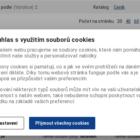
 podle:
(Výrobce)
Katalog
Ceník
Počet na stránku
20
40
60
hlas s využitím souborů cookies
ašem webu pracujeme se soubory cookies, které nám pomáha
litnit naše služby a personalizovat nabídky.
ory cookies si pamatují, co a jak ve svém prohlížeči na dané
zení děláte. Díky tomu webová stránka funguje podle vás a je
pná se přizpůsobit vašim preferencím.
ování některých typů souborů může mít vliv na vaši uživatels
šenost s naším webem, také nebudeme schopni poskytnout 
dku na základě vašich preferencí.
ětská 2 SZ,
Obuv OK BARE dětská 2 SZ,
Obuv OK BARE
astavení
Přijmout všechny cookies
béžová
modrá
:
B-D2250-501
Katalogové číslo:
B-D2260-016
Katalogové čí
:
24
Termín dodání (dny):
skladem
Termín dodání 