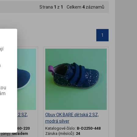
Strana
1
z
1
Celkem
4
záznamů
1
jí
m
kou
vám
 dětská 2 SZ,
Obuv OK BARE dětská 2 SZ,
modrá silver
slo:
B-D2260-220
Katalogové číslo:
B-D2250-448
(dny):
skladem
Záruka (měsíců):
24