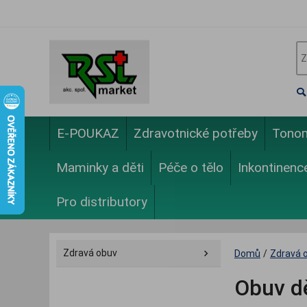
E-POUKAZ
Zdravotnické potřeby
Tono
Maminky a děti
Péče o tělo
Inkontinenc
Pro distributory
Zdravá obuv
Domů
/
Zdravá 
Obuv d