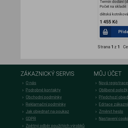
Termín dodání (d
Počet na skladě:
dětská kotníkov
1 455 Kč
Přid
Strana
1
z
1
Ce
ZÁKAZNICKÝ SERVIS
MŮJ ÚČET
O nás
Nová registrac
Podrobné kontakty
Oblíbené položk
Obchodní podmínky
Předchozí obje
Reklamační podmínky
Editace zákazn
Jak objednat na poukaz
Změnit heslo
GDPR
Nastavení cook
Zpětný odběr použitých výrobků