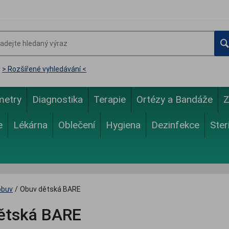
> Rozšířené vyhledávání <
metry
Diagnostika
Terapie
Ortézy a Bandáže
Z
e
Lékárna
Oblečení
Hygiena
Dezinfekce
Ster
obuv
/
Obuv dětská BARE
ětská BARE