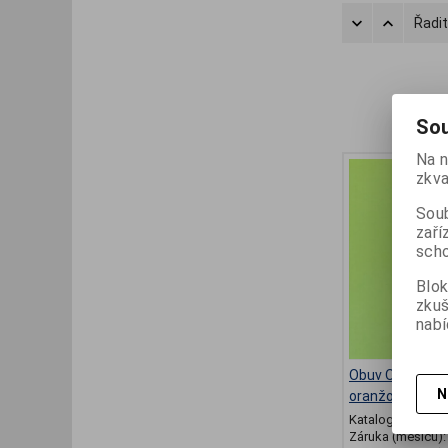
Řadit
Sou
Na n
zkva
Soub
zaří
scho
Blok
zku
nabí
Obuv OK BARE d
N
oranžová
Katalogové číslo
Záruka (měsíců)