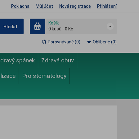
Pokladna
Můj účet
Nová registrace
Přihlášení
Košík
Hledat
0
kusů
-
0 Kč
Porovnávané (0)
Oblíbené (0)
dravý spánek
Zdravá obuv
ilizace
Pro stomatology