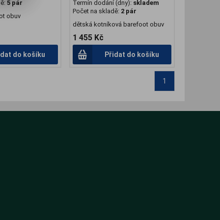
dě:
5 pár
Termín dodání (dny):
skladem
Počet na skladě:
2 pár
ot obuv
dětská kotníková barefoot obuv
1 455 Kč
idat do košíku
Přidat do košíku
1