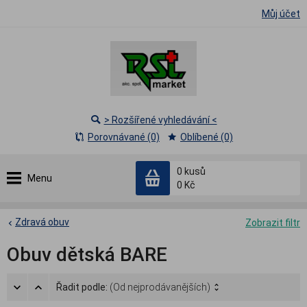
Můj účet
> Rozšířené vyhledávání <
Porovnávané (0)
Oblíbené (0)
0
kusů
Menu
0 Kč
Zdravá obuv
Zobrazit filtr
Obuv dětská BARE
Řadit podle:
(Od nejprodávanějších)