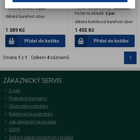
Termín dodání (dny):
skladem
Záruka (měsíců):
24
Počet na skladě:
5 pár
Termín dodání (dny):
skladem
Počet na skladě:
2 pár
dětská barefoot obuv
dětská kotníková barefoot obuv
1 389 Kč
1 455 Kč
Přidat do košíku
Přidat do košíku
Strana
1
z
1
Celkem
4
záznamů
1
ZÁKAZNICKÝ SERVIS
O nás
Podrobné kontakty
Obchodní podmínky
Reklamační podmínky
Jak objednat na poukaz
GDPR
Zpětný odběr použitých výrobků