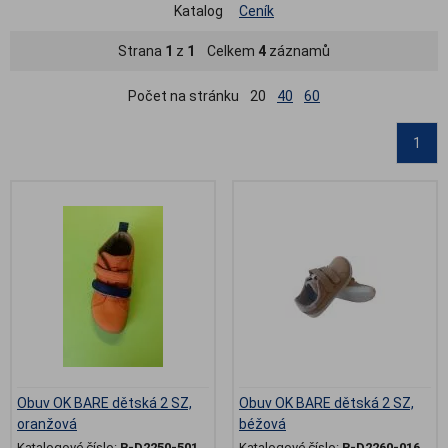
Katalog
Ceník
Strana
1
z
1
Celkem
4
záznamů
Počet na stránku
20
40
60
1
Obuv OK BARE dětská 2 SZ,
Obuv OK BARE dětská 2 SZ,
oranžová
béžová
Katalogové číslo:
B-D2250-501
Katalogové číslo:
B-D2260-016