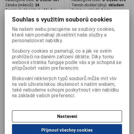
Záruka (měsíců):
24
Termín dodání (dny):
skladem
Termín dodání (dny):
skladem
Počet na skladě:
4 pár
Počet na skladě:
3 pár
dětská barefoot obuv
Souhlas s využitím souborů cookies
dětská kotníková barefoot obuv
Na našem webu pracujeme se soubory cookies,
1 455 Kč
1 389 Kč
které nám pomáhají zkvalitnit naše služby a
personalizovat nabídky.
Přidat do košíku
Přidat do košíku
Soubory cookies si pamatují, co a jak ve svém
prohlížeči na daném zařízení děláte. Díky tomu
webová stránka funguje podle vás a je schopná se
přizpůsobit vašim preferencím.
Blokování některých typů souborů může mít vliv
na vaši uživatelskou zkušenost s naším webem,
také nebudeme schopni poskytnout vám nabídku
na základě vašich preferencí.
Nastavení
Obuv OK BARE dětská 2 SZ,
Obuv OK BARE dětská 2 SZ,
modrá
modrá silver
Přijmout všechny cookies
Katalogové číslo:
B-D2260-220
Katalogové číslo:
B-D2250-448