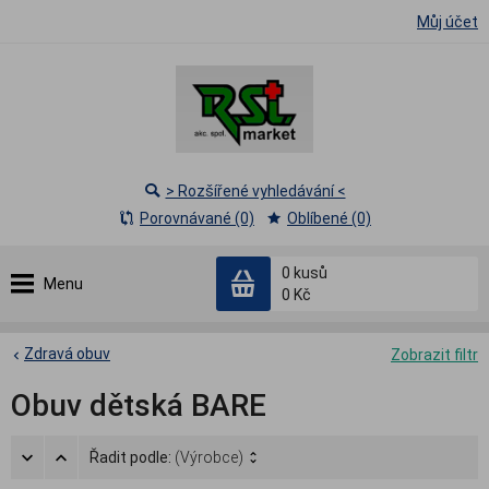
Můj účet
> Rozšířené vyhledávání <
Porovnávané (0)
Oblíbené (0)
0
kusů
Menu
0 Kč
Zdravá obuv
Zobrazit filtr
Obuv dětská BARE
Řadit podle:
(Výrobce)