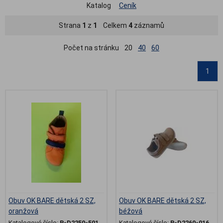
Katalog
Ceník
Strana
1
z
1
Celkem
4
záznamů
Počet na stránku
20
40
60
1
Obuv OK BARE dětská 2 SZ,
Obuv OK BARE dětská 2 SZ,
oranžová
béžová
Katalogové číslo:
B-D2250-501
Katalogové číslo:
B-D2260-016