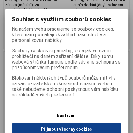
Záruka (měsíců):
24
Termín dodání (dny):
skladem
Termín dodání (dny):
skladem
Počet na skladě:
4 pár
Počet na skladě:
3 pár
dětská barefoot obuv
Souhlas s využitím souborů cookies
dětská kotníková barefoot obuv
Na našem webu pracujeme se soubory cookies,
1 455 Kč
1 389 Kč
které nám pomáhají zkvalitnit naše služby a
personalizovat nabídky.
Přidat do košíku
Přidat do košíku
Soubory cookies si pamatují, co a jak ve svém
prohlížeči na daném zařízení děláte. Díky tomu
webová stránka funguje podle vás a je schopná se
přizpůsobit vašim preferencím.
Blokování některých typů souborů může mít vliv
na vaši uživatelskou zkušenost s naším webem,
také nebudeme schopni poskytnout vám nabídku
na základě vašich preferencí.
Nastavení
Obuv OK BARE dětská 2 SZ,
Obuv OK BARE dětská 2 SZ,
modrá
modrá silver
Přijmout všechny cookies
Katalogové číslo:
B-D2260-220
Katalogové číslo:
B-D2250-448