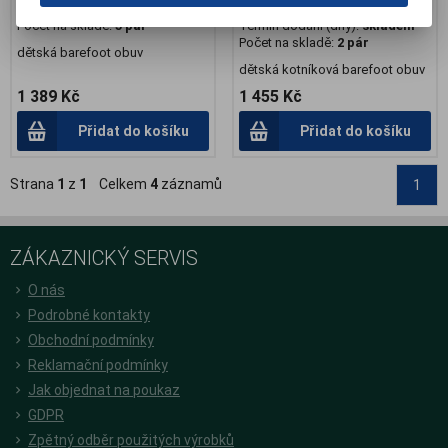
Termín dodání (dny):
skladem
Záruka (měsíců):
24
Počet na skladě:
5 pár
Termín dodání (dny):
skladem
Počet na skladě:
2 pár
dětská barefoot obuv
dětská kotníková barefoot obuv
1 389 Kč
1 455 Kč
Přidat do košíku
Přidat do košíku
Strana
1
z
1
Celkem
4
záznamů
1
ZÁKAZNICKÝ SERVIS
O nás
Podrobné kontakty
Obchodní podmínky
Reklamační podmínky
Jak objednat na poukaz
GDPR
Zpětný odběr použitých výrobků