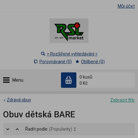
Můj účet
> Rozšířené vyhledávání <
Porovnávané (0)
Oblíbené (0)
0
kusů
Menu
0 Kč
Zdravá obuv
Zobrazit filtr
Obuv dětská BARE
Řadit podle:
(Popularity)