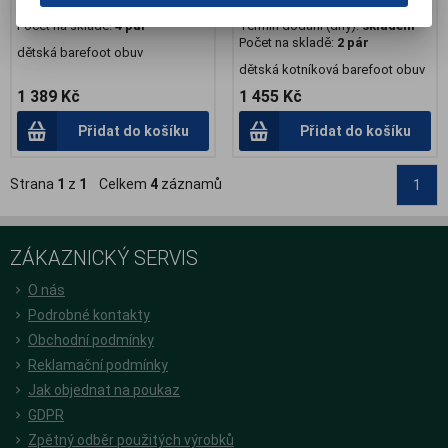
Termín dodání (dny):
skladem
Záruka (měsíců):
24
Počet na skladě:
4 pár
Termín dodání (dny):
skladem
Počet na skladě:
2 pár
dětská barefoot obuv
dětská kotníková barefoot obuv
1 389 Kč
1 455 Kč
Přidat do košíku
Přidat do košíku
Strana
1
z
1
Celkem
4
záznamů
1
ZÁKAZNICKÝ SERVIS
O nás
Podrobné kontakty
Obchodní podmínky
Reklamační podmínky
Jak objednat na poukaz
GDPR
Zpětný odběr použitých výrobků