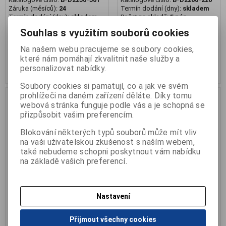
Záruka (měsíců):
24
Termín dodání (dny):
skladem
Termín dodání (dny):
skladem
Počet na skladě:
5 pár
Počet na skladě:
3 pár
dětská barefoot obuv
Souhlas s využitím souborů cookies
dětská kotníková barefoot obuv
Na našem webu pracujeme se soubory cookies,
1 455 Kč
1 389 Kč
které nám pomáhají zkvalitnit naše služby a
personalizovat nabídky.
Přidat do košíku
Přidat do košíku
Soubory cookies si pamatují, co a jak ve svém
prohlížeči na daném zařízení děláte. Díky tomu
webová stránka funguje podle vás a je schopná se
přizpůsobit vašim preferencím.
Blokování některých typů souborů může mít vliv
na vaši uživatelskou zkušenost s naším webem,
také nebudeme schopni poskytnout vám nabídku
na základě vašich preferencí.
Nastavení
Obuv OK BARE dětská 2 SZ,
Obuv OK BARE dětská 2 SZ,
béžová
modrá silver
Přijmout všechny cookies
Katalogové číslo:
B-D2260-016
Katalogové číslo:
B-D2250-448