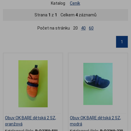
Katalog
Ceník
Strana
1
z
1
Celkem
4
záznamů
Počet na stránku
20
40
60
1
Obuv OK BARE dětská 2 SZ,
Obuv OK BARE dětská 2 SZ,
oranžová
modrá
Katalogové číslo:
B-D2250-501
Katalogové číslo:
B-D2260-220