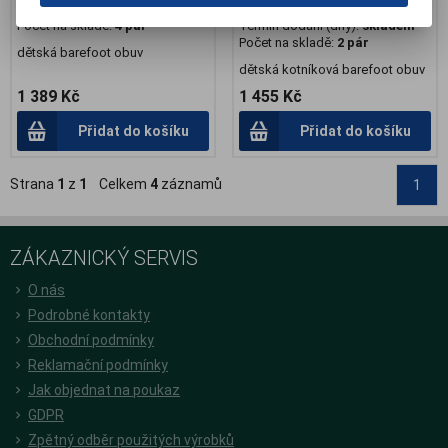
Termín dodání (dny):
skladem
Záruka (měsíců):
24
Počet na skladě:
4 pár
Termín dodání (dny):
skladem
Počet na skladě:
2 pár
dětská barefoot obuv
dětská kotníková barefoot obuv
1 389 Kč
1 455 Kč
Přidat do košíku
Přidat do košíku
Strana
1
z
1
Celkem
4
záznamů
1
ZÁKAZNICKÝ SERVIS
O nás
Podrobné kontakty
Obchodní podmínky
Reklamační podmínky
Jak objednat na poukaz
GDPR
Zpětný odběr použitých výrobků