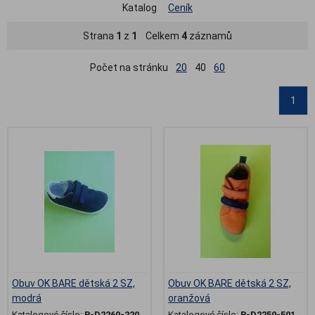
Katalog
Ceník
Strana
1
z
1
Celkem
4
záznamů
Počet na stránku
20
40
60
1
Obuv OK BARE dětská 2 SZ,
Obuv OK BARE dětská 2 SZ,
modrá
oranžová
Katalogové číslo:
B-D2260-220
Katalogové číslo:
B-D2250-501