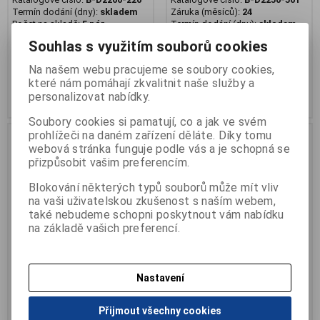
Termín dodání (dny):
skladem
Záruka (měsíců):
24
Počet na skladě:
5 pár
Termín dodání (dny):
skladem
Počet na skladě:
3 pár
dětská barefoot obuv
Souhlas s využitím souborů cookies
dětská kotníková barefoot obuv
Na našem webu pracujeme se soubory cookies,
1 389 Kč
1 455 Kč
které nám pomáhají zkvalitnit naše služby a
personalizovat nabídky.
Přidat do košíku
Přidat do košíku
Soubory cookies si pamatují, co a jak ve svém
prohlížeči na daném zařízení děláte. Díky tomu
webová stránka funguje podle vás a je schopná se
přizpůsobit vašim preferencím.
Blokování některých typů souborů může mít vliv
na vaši uživatelskou zkušenost s naším webem,
také nebudeme schopni poskytnout vám nabídku
na základě vašich preferencí.
Nastavení
Obuv OK BARE dětská 2 SZ,
Obuv OK BARE dětská 2 SZ,
béžová
modrá silver
Přijmout všechny cookies
Katalogové číslo:
B-D2260-016
Katalogové číslo:
B-D2250-448