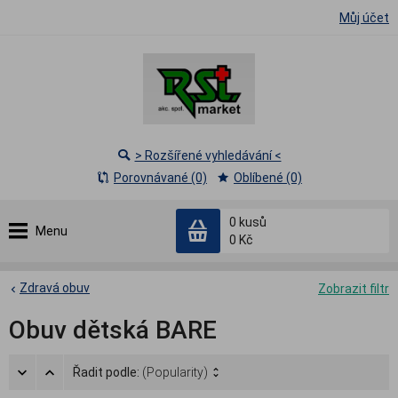
Můj účet
> Rozšířené vyhledávání <
Porovnávané (0)
Oblíbené (0)
0
kusů
Menu
0 Kč
Zdravá obuv
Zobrazit filtr
Obuv dětská BARE
Řadit podle:
(Popularity)