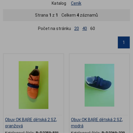
Katalog
Ceník
Strana
1
z
1
Celkem
4
záznamů
Počet na stránku
20
40
60
1
Obuv OK BARE dětská 2 SZ,
Obuv OK BARE dětská 2 SZ,
oranžová
modrá
Katalogové číslo:
B-D2250-501
Katalogové číslo:
B-D2260-220