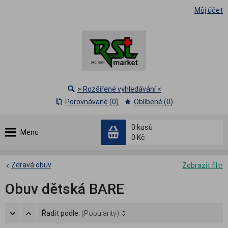
Můj účet
> Rozšířené vyhledávání <
Porovnávané (0)
Oblíbené (0)
0
kusů
Menu
0 Kč
Zdravá obuv
Zobrazit filtr
Obuv dětská BARE
Řadit podle:
(Popularity)