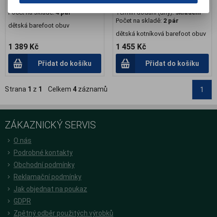
Termín dodání (dny):
skladem
Záruka (měsíců):
24
Počet na skladě:
4 pár
Termín dodání (dny):
skladem
Počet na skladě:
2 pár
dětská barefoot obuv
dětská kotníková barefoot obuv
1 389 Kč
1 455 Kč
Přidat do košíku
Přidat do košíku
Strana
1
z
1
Celkem
4
záznamů
1
ZÁKAZNICKÝ SERVIS
O nás
Podrobné kontakty
Obchodní podmínky
Reklamační podmínky
Jak objednat na poukaz
GDPR
Zpětný odběr použitých výrobků