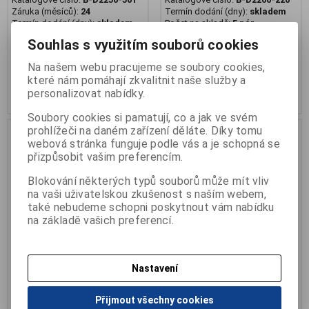
Záruka (měsíců):
24
Termín dodání (dny):
skladem
Termín dodání (dny):
skladem
Počet na skladě:
5 pár
Počet na skladě:
3 pár
dětská barefoot obuv
Souhlas s využitím souborů cookies
dětská kotníková barefoot obuv
Na našem webu pracujeme se soubory cookies,
1 455 Kč
1 389 Kč
které nám pomáhají zkvalitnit naše služby a
personalizovat nabídky.
Přidat do košíku
Přidat do košíku
Soubory cookies si pamatují, co a jak ve svém
prohlížeči na daném zařízení děláte. Díky tomu
webová stránka funguje podle vás a je schopná se
přizpůsobit vašim preferencím.
Blokování některých typů souborů může mít vliv
na vaši uživatelskou zkušenost s naším webem,
také nebudeme schopni poskytnout vám nabídku
na základě vašich preferencí.
Nastavení
Obuv OK BARE dětská 2 SZ,
Obuv OK BARE dětská 2 SZ,
béžová
modrá silver
Přijmout všechny cookies
Katalogové číslo:
B-D2260-016
Katalogové číslo:
B-D2250-448