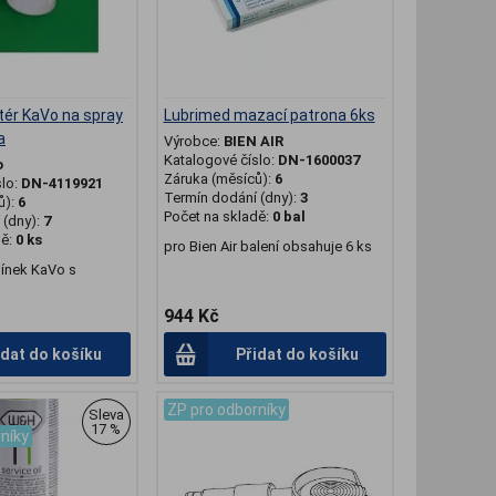
ér KaVo na spray
Lubrimed mazací patrona 6ks
a
Výrobce:
BIEN AIR
Katalogové číslo:
DN-1600037
o
Záruka (měsíců):
6
slo:
DN-4119921
Termín dodání (dny):
3
ů):
6
Počet na skladě:
0 bal
(dny):
7
dě:
0 ks
pro Bien Air balení obsahuje 6 ks
bínek KaVo s
944 Kč
idat do košíku
Přidat do košíku
ZP pro odborníky
Sleva
17 %
níky