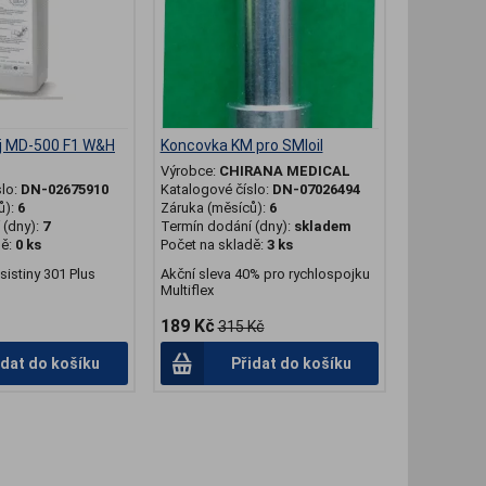
ej MD-500 F1 W&H
Koncovka KM pro SMIoil
H
Výrobce:
CHIRANA MEDICAL
slo:
DN-02675910
Katalogové číslo:
DN-07026494
ů):
6
Záruka (měsíců):
6
(dny):
7
Termín dodání (dny):
skladem
dě:
0 ks
Počet na skladě:
3 ks
ssistiny 301 Plus
Akční sleva 40% pro rychlospojku
Multiflex
189 Kč
315 Kč
idat do košíku
Přidat do košíku