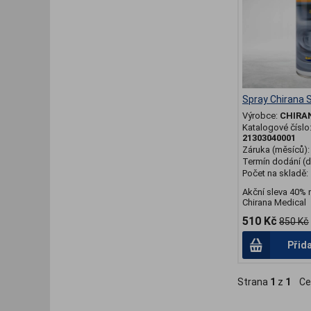
Spray Chirana 
Výrobce:
CHIRA
Katalogové číslo
21303040001
Záruka (měsíců)
Termín dodání (d
Počet na skladě:
Akční sleva 40% 
Chirana Medical
510 Kč
850 Kč
Přid
Strana
1
z
1
Ce