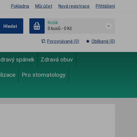
Pokladna
Můj účet
Nová registrace
Přihlášení
Košík
Hledat
0
kusů
-
0 Kč
Porovnávané (0)
Oblíbené (0)
dravý spánek
Zdravá obuv
ilizace
Pro stomatology