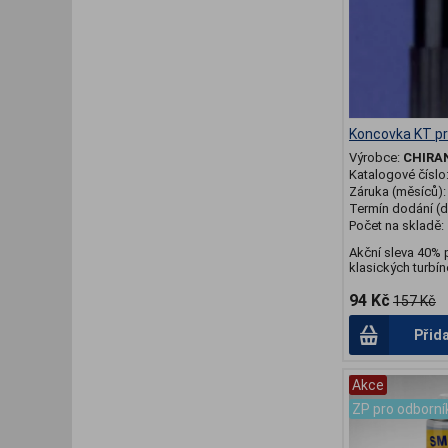
Koncovka KT pr
Výrobce:
CHIRA
Katalogové číslo
Záruka (měsíců)
Termín dodání (d
Počet na skladě:
Akční sleva 40% 
klasických turbíne
94 Kč
157 Kč
Přid
Akce
ZP pro odborní