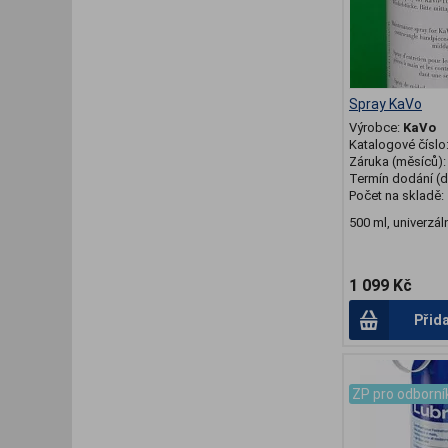
Spray KaVo
Výrobce:
KaVo
Katalogové číslo
Záruka (měsíců)
Termín dodání (d
Počet na skladě:
500 ml, univerzál
1 099 Kč
Přid
.
ZP pro odborní