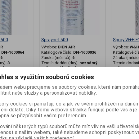
d 500
Spraynet 500
Spray W+H F
IR
Výrobce:
BIEN AIR
Výrobce:
W&
:
DN-1600064
Katalogové číslo:
DN-1600036
Katalogové čí
:
6
Záruka (měsíců):
6
Záruka (měsíc
ny):
3
Termín dodání (dny):
neznámý
Termín dodání 
0 ks
Počet na skladě:
0 ks
Počet na skla
hlas s využitím souborů cookies
motorické
500 ml, čistící spray na násadce
400 ml, servis
Bien Air
ašem webu pracujeme se soubory cookies, které nám pomáha
1 135 Kč
867 Kč
1 04
litnit naše služby a personalizovat nabídky.
at do košíku
Přidat do košíku
Př
ory cookies si pamatují, co a jak ve svém prohlížeči na dané
zení děláte. Díky tomu webová stránka funguje podle vás a je
pná se přizpůsobit vašim preferencím.
.
.
ky
ZP pro odborníky
ZP pro odbor
ování některých typů souborů může mít vliv na vaši uživatels
šenost s naším webem, také nebudeme schopni poskytnout 
dku na základě vašich preferencí.