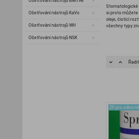
Ošetřování nástrojů Bien Air
Stomatologické n
Ošetřování nástrojů KaVo
si proto můžete 
oleje, čisticí ro
Ošetřování nástrojů WH
všechny typy zna
Ošetřování nástrojů NSK
Řadit
ZP pro odborní