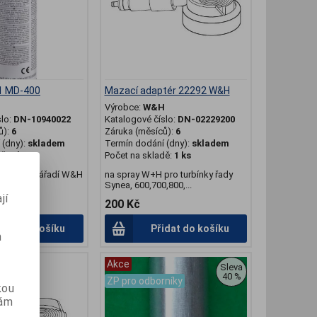
1 MD-400
Mazací adaptér 22292 W&H
H
Výrobce:
W&H
slo:
DN-10940022
Katalogové číslo:
DN-02229200
ů):
6
Záruka (měsíců):
6
(dny):
skladem
Termín dodání (dny):
skladem
dě:
2 ks
Počet na skladě:
1 ks
ní olej na nářadí W&H
na spray W+H pro turbínky řady
Synea, 600,700,800,...
jí
200 Kč
4 Kč
idat do košíku
Přidat do košíku
m
Akce
Sleva
40 %
níky
ZP pro odborníky
kou
vám