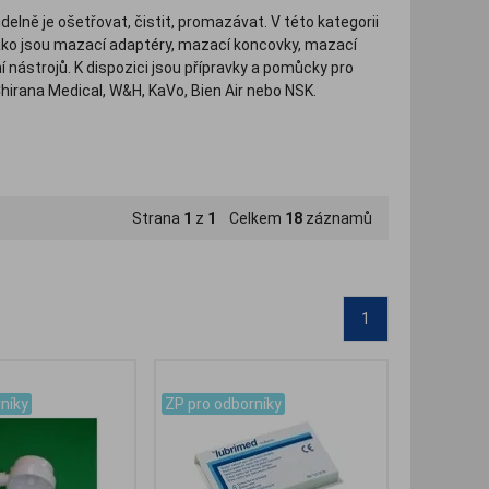
delně je ošetřovat, čistit, promazávat. V této kategorii
jako jsou mazací adaptéry, mazací koncovky, mazací
ní nástrojů. K dispozici jsou přípravky a pomůcky pro
Chirana Medical, W&H, KaVo, Bien Air nebo NSK.
Strana
1
z
1
Celkem
18
záznamů
1
.
níky
ZP pro odborníky