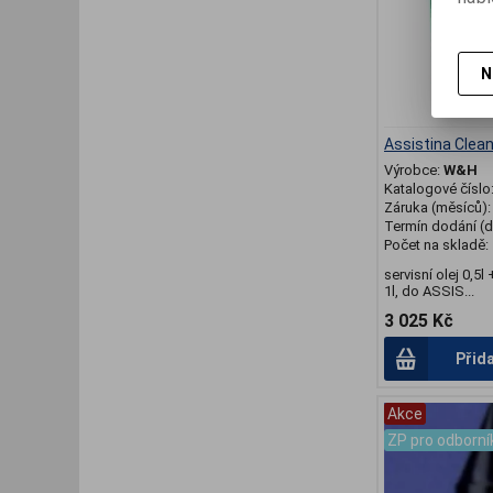
N
Assistina Clea
Výrobce:
W&H
Katalogové číslo
Záruka (měsíců)
Termín dodání (d
Počet na skladě:
servisní olej 0,5l 
1l, do ASSIS...
3 025 Kč
Přid
Akce
ZP pro odborní