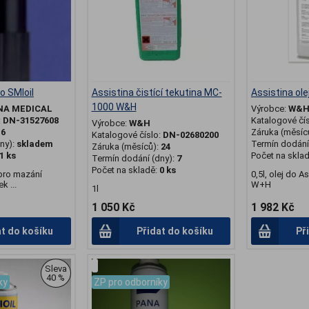
o SMIoil
Assistina čistící tekutina MC-
Assistina ol
1000 W&H
NA MEDICAL
Výrobce:
W&
:
DN-31527608
Katalogové čí
Výrobce:
W&H
:
6
Záruka (měsíc
Katalogové číslo:
DN-02680200
ny):
skladem
Termín dodání 
Záruka (měsíců):
24
1 ks
Počet na skla
Termín dodání (dny):
7
Počet na skladě:
0 ks
pro mazání
0,5l, olej do A
k ...
W+H
1l
1 050 Kč
1 982 Kč
at do košíku
Přidat do košíku
Př
.
Sleva
40 %
ky
ZP pro odborníky