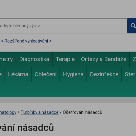
> Rozšířené vyhledávání <
metry
Diagnostika
Terapie
Ortézy a Bandáže
Z
e
Lékárna
Oblečení
Hygiena
Dezinfekce
Ster
matology
/
Turbínky a násadce
/
Ošetřování násadců
vání násadců