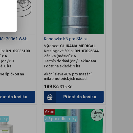
tér 20361 W&H
Koncovka KN pro SMIoil
H
Výrobce:
CHIRANA MEDICAL
slo:
DN-02036100
Katalogové číslo:
DN-07026344
ů):
6
Záruka (měsíců):
6
(dny):
3
Termín dodání (dny):
skladem
dě:
0 ks
Počet na skladě:
1 ks
se špičkou na
Akční sleva 40% pro mazání
mikromotorických násad...
189 Kč
315 Kč
idat do košíku
Přidat do košíku
Akce
Sleva
40 %
níky
ZP pro odborníky