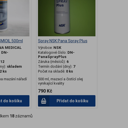
SMIOIL 500ml
Spray NSK Pana Spray Plus
NA MEDICAL
Výrobce:
NSK
:
DN-
Katalogové číslo:
DN-
PanaSprayPlus
:
12
Záruka (měsíců):
6
ny):
skladem
Termín dodání (dny):
7
2 ks
Počet na skladě:
0 ks
na mazání nářadí
500 ml, mazací a čistící olej
vynikající kvality
790 Kč
at do košíku
Přidat do košíku
lkem
18
záznamů