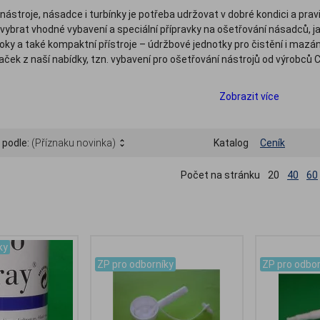
ástroje, násadce i turbínky je potřeba udržovat v dobré kondici a pravi
vybrat vhodné vybavení a speciální přípravky na ošetřování násadců, 
ztoky a také kompaktní přístroje – údržbové jednotky pro čistění i mazá
ček z naší nabídky, tzn. vybavení pro ošetřování nástrojů od výrobců 
Zobrazit více
 podle:
(Příznaku novinka)
Katalog
Ceník
Počet na stránku
20
40
60
ky
.
.
ZP pro odborníky
ZP pro odbor