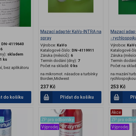
Mazací adaptér KaVo-INTRA na
Mazací adapt
spray
- rychlospojk
:
DN-4119640
Výrobce:
KaVo
Výrobce:
KaV
:
6
Katalogové číslo:
DN-4119911
Katalogové čí
ny):
skladem
Záruka (měsíců):
6
Záruka (měsíc
1 ks
Termín dodání (dny):
7
Termín dodání 
Počet na skladě:
0 ks
Počet na skla
ní, bez aplikátoru
na mikromot. násadce a turbínky
na mazání tur
Borden,Midwest
rychlospojkou
237 Kč
253 Kč
at do košíku
Přidat do košíku
Př
.
Akce
ky
ZP pro odborníky
ZP pro odbor
Výprodej
Výprodej