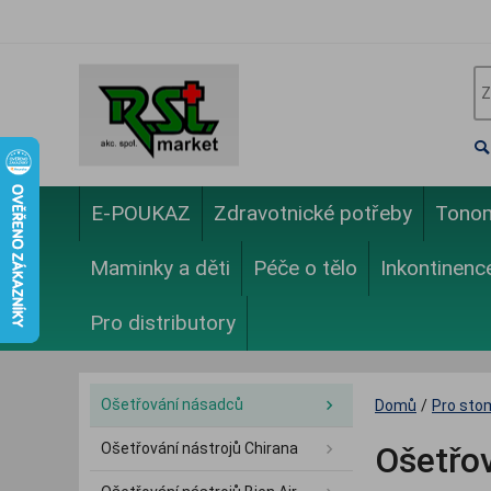
E-POUKAZ
Zdravotnické potřeby
Tono
Maminky a děti
Péče o tělo
Inkontinenc
Pro distributory
Ošetřování násadců
Domů
/
Pro sto
Ošetřování nástrojů Chirana
Ošetřo