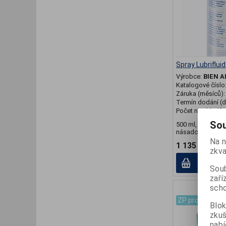
Spray Lubriflui
Výrobce:
BIEN A
Katalogové číslo
Záruka (měsíců)
Termín dodání (d
Počet na skladě:
Sou
500 ml, na mikro
násadce Bien Air
Na n
1 135 Kč
zkva
Přid
Soub
zaří
scho
.
ZP pro odborní
Blok
zku
nabí