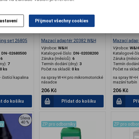
astavení
Přijmout všechny cookies
ning set 26805
Mazací adaptér 20382 W&H
Mazací adap
Výrobce:
W&H
Výrobce:
W&
:
DN-02680500
Katalogové číslo:
DN-02038200
Katalogové čí
:
6
Záruka (měsíců):
6
Záruka (měsíc
ny):
7
Termín dodání (dny):
3
Termín dodání 
0 ks
Počet na skladě:
0 ks
Počet na skla
+ čistící kapalina
na spray W+H pro mikromotorické
na spray W+H 
násadce
mazání turbín
206 Kč
206 Kč
at do košíku
Přidat do košíku
Př
.
.
Sleva
40 %
ky
ZP pro odborníky
ZP pro odbor