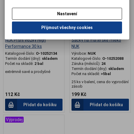
Nastavení
Přijmout všechny cookies
NUK Prsní vložky High
Sáčky na mateřské mléko
Performance 30 ks
NUK
Katalogové číslo:
O-10252134
Výrobce:
NUK
Termín dodání (dny):
skladem
Katalogové číslo:
O-10252088
Počet na skladě:
2 bal
Záruka (měsíců):
24
Termín dodání (dny):
skladem
extrémně savé a prodyšné
Počet na skladě:
>5bal
25 ks v balení, cena do vyprodání
zásob
112 Kč
199 Kč
Přidat do košíku
Přidat do košíku
Výprodej