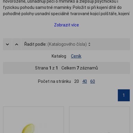
novorozeně, usnadňují péči o miminko a zlepšují psychickou i
fyzickou pohodu samotné maminky. Položit si při kojení dítě do
pohodlné polohy usnadní speciálně tvarované kojicí polštáře, kojení
v případě poraněných nebo vpáčených bradavek usnadní kojicí
Zobrazit více
kloboučky a ochranu prsním bradavkám poskytnou silikonové prsní
kloboučky a chrániče bradavek. Nezbytnými pomocníky kojicí
maminky jsou také prsní vložky, které absorbují unikající mateřské
Řadit podle:
(Katalogového čísla)
mléko, a hydrogelové hojicí polštářky nebo masti na poraněné
bradavky. V případě, že chcete mateřské mléko uschovat do
Katalog
Ceník
zásoby v lednici, jsou velmi praktické uzavíratelné sáčky na
mateřské mléko.
Strana
1
z
1
Celkem
7
záznamů
V našem sortimentu naleznete kromě výše zmíněných kojicích
potřeb také další pomůcky pro kojení, např. sterilizační sáčky,
Počet na stránku
20
40
60
sterilizátory kojeneckých lahví či sterilizační tablety.
Kojenecké
lahve
a
odsávačky mléka
si pak můžete vybrat v samostatné
1
kategorii.