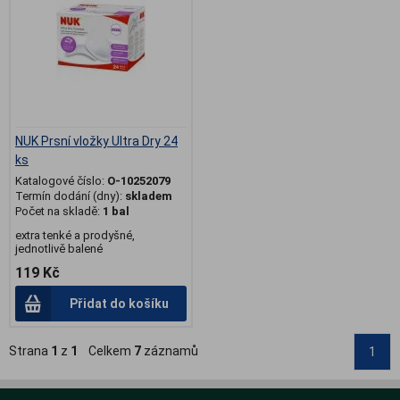
NUK Prsní vložky Ultra Dry 24
ks
Katalogové číslo:
O-10252079
Termín dodání (dny):
skladem
Počet na skladě:
1 bal
extra tenké a prodyšné,
jednotlivě balené
119 Kč
Přidat do košíku
Strana
1
z
1
Celkem
7
záznamů
1