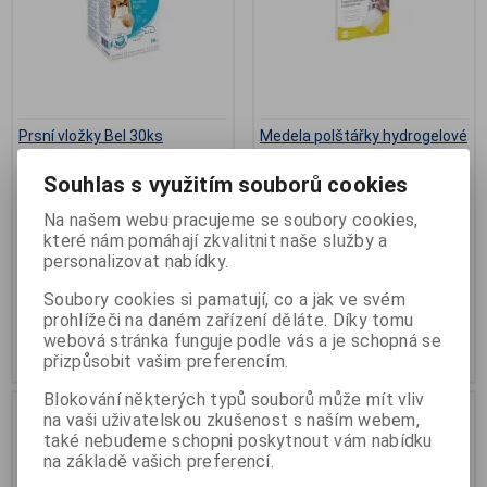
Prsní vložky Bel 30ks
Medela polštářky hydrogelové
hojící 4ks
Výrobce:
Hartmann Ricco
Souhlas s využitím souborů cookies
Katalogové číslo:
O-7031960
Výrobce:
Medela
Termín dodání (dny):
skladem
Katalogové číslo:
O-2294537
Počet na skladě:
>5ks
Na našem webu pracujeme se soubory cookies,
Záruka (měsíců):
24
které nám pomáhají zkvalitnit naše služby a
Termín dodání (dny):
skladem
balení 30ks
Počet na skladě:
2 bal
personalizovat nabídky.
4 kusy v balení
Soubory cookies si pamatují, co a jak ve svém
83 Kč
683 Kč
prohlížeči na daném zařízení děláte. Díky tomu
webová stránka funguje podle vás a je schopná se
Přidat do košíku
Přidat do košíku
přizpůsobit vašim preferencím.
Blokování některých typů souborů může mít vliv
na vaši uživatelskou zkušenost s naším webem,
také nebudeme schopni poskytnout vám nabídku
na základě vašich preferencí.