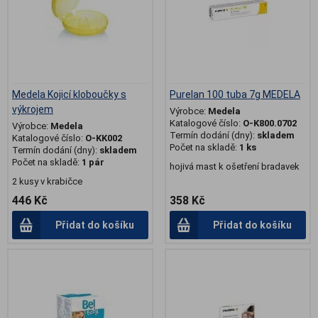
Medela Kojicí kloboučky s
Purelan 100 tuba 7g MEDELA
výkrojem
Výrobce:
Medela
Katalogové číslo:
O-K800.0702
Výrobce:
Medela
Termín dodání (dny):
skladem
Katalogové číslo:
O-KK002
Počet na skladě:
1 ks
Termín dodání (dny):
skladem
Počet na skladě:
1 pár
hojivá mast k ošetření bradavek
2 kusy v krabičce
446 Kč
358 Kč
Přidat do košíku
Přidat do košíku