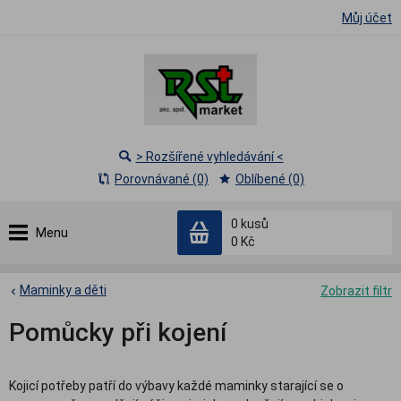
Můj účet
> Rozšířené vyhledávání <
Porovnávané (0)
Oblíbené (0)
0
kusů
Menu
0 Kč
Maminky a děti
Zobrazit filtr
Pomůcky při kojení
Kojicí potřeby patří do výbavy každé maminky starající se o