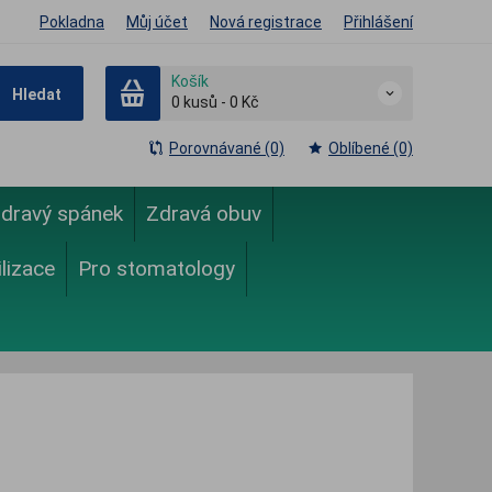
Pokladna
Můj účet
Nová registrace
Přihlášení
Košík
Hledat
0
kusů
-
0 Kč
Porovnávané (0)
Oblíbené (0)
dravý spánek
Zdravá obuv
ilizace
Pro stomatology