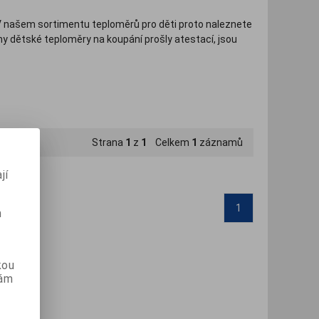
. V našem sortimentu teploměrů pro děti proto naleznete
 dětské teploměry na koupání prošly atestací, jsou
ykový teploměr pro děti nebo moderní
bezkontaktní
naleznete v kategoriích bezkontaktní teploměry,
digitální
Strana
1
z
1
Celkem
1
záznamů
jí
1
m
kou
vám