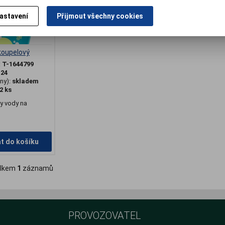
astavení
Přijmout všechny cookies
koupelový
:
T-1644799
:
24
ny):
skladem
2 ks
ty vody na
at do košíku
lkem
1
záznamů
PROVOZOVATEL