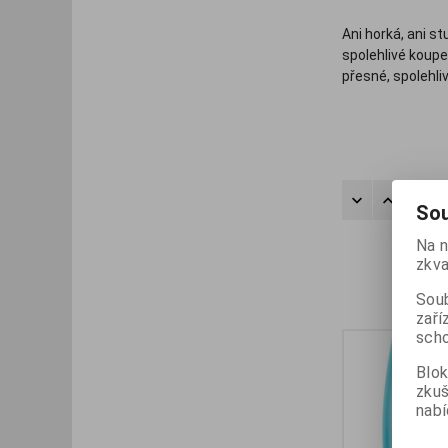
Ani horká, ani s
spolehlivé koup
přesné, spolehliv
Kromě teploměru 
teploměr
. Tyto 
teploměry
a inf
Řadit
Sou
Na n
zkva
Soub
zaří
scho
Blok
zku
nabí