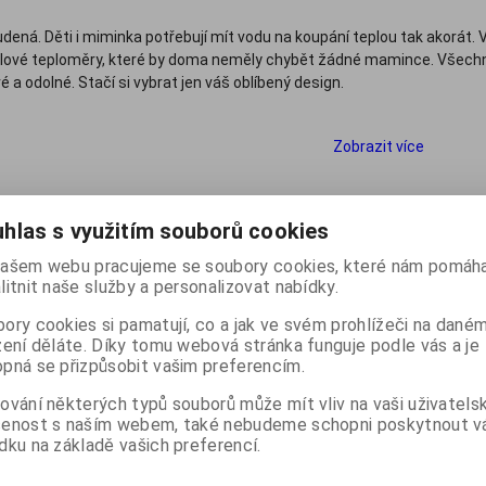
tudená. Děti i miminka potřebují mít vodu na koupání teplou tak akorát
elové teploměry, které by doma neměly chybět žádné mamince. Všechny
é a odolné. Stačí si vybrat jen váš oblíbený design.
na koupání je nedílnou součástí domácí lékárničky také klasický dot
lékařské teploměry pro děti i miminka pro měření tělesné teploty pak 
Zobrazit více
račervené teploměry.
 podle:
(Výrobce)
Katalog
Ceník
hlas s využitím souborů cookies
ašem webu pracujeme se soubory cookies, které nám pomáha
Počet na stránku
20
40
60
litnit naše služby a personalizovat nabídky.
ory cookies si pamatují, co a jak ve svém prohlížeči na dané
zení děláte. Díky tomu webová stránka funguje podle vás a je
pná se přizpůsobit vašim preferencím.
ování některých typů souborů může mít vliv na vaši uživatels
šenost s naším webem, také nebudeme schopni poskytnout 
dku na základě vašich preferencí.