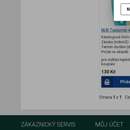
N
NUK Teploměr 
Katalogové číslo
Záruka (měsíců)
Termín dodání (d
Počet na skladě:
pro měření teplo
koupání
130 Kč
Přid
Strana
1
z
1
Ce
ZÁKAZNICKÝ SERVIS
MŮJ ÚČET