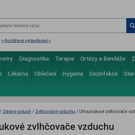
> Rozšířené vyhledávání <
metry
Diagnostika
Terapie
Ortézy a Bandáže
Z
e
Lékárna
Oblečení
Hygiena
Dezinfekce
Ster
/
Zdravý vzduch
/
Zvlhčovače vzduchu
/
Ultrazvukové zvlhčovače vz
vukové zvlhčovače vzduchu