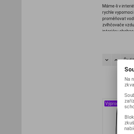
Máme-li v interi
rychle vypomoci
proměňovat vodu
zvlhčovače vzduc
interiéru obohac
ultrazvukových z
Řadit
Sou
Na n
zkva
Soub
zaří
Výprodej
scho
Blok
zku
nabí