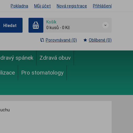
Pokladna
Můj účet
Nová registrace
Přihlášení
Košík
Hledat
0
kusů
-
0 Kč
Porovnávané (0)
Oblíbené (0)
dravý spánek
Zdravá obuv
ilizace
Pro stomatology
duchu