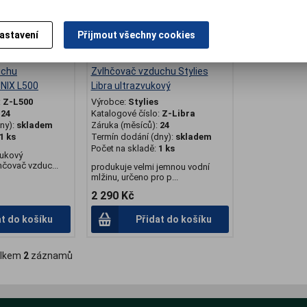
astavení
Přijmout všechny cookies
uchu
Zvlhčovač vzduchu Stylies
INIX L500
Libra ultrazvukový
:
Z-L500
Výrobce:
Stylies
:
24
Katalogové číslo:
Z-Libra
ny):
skladem
Záruka (měsíců):
24
1 ks
Termín dodání (dny):
skladem
Počet na skladě:
1 ks
vukový
čovač vzduc...
produkuje velmi jemnou vodní
mlžinu, určeno pro p...
2 290 Kč
at do košíku
Přidat do košíku
lkem
2
záznamů