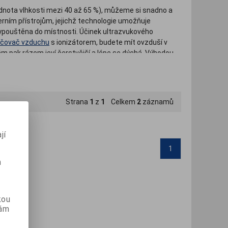
odnota vlhkosti mezi 40 až 65 %), můžeme si snadno a
ním přístrojům, jejichž technologie umožňuje
vypouštěna do místnosti. Účinek ultrazvukového
hčovač vzduchu
s ionizátorem, budete mít ovzduší v
ám pak rázem jeví čerstvější a lépe se dýchá. Výhodou
ichý provoz a nízká spotřeba.
Strana
1
z
1
Celkem
2
záznamů
jí
1
m
kou
vám