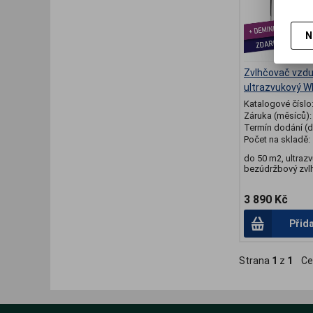
N
Zvlhčovač vzd
ultrazvukový W
Katalogové číslo
Záruka (měsíců)
Termín dodání (d
Počet na skladě:
do 50 m2, ultraz
bezúdržbový zvlh
3 890 Kč
Přid
Strana
1
z
1
Ce