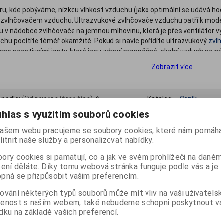
éru, kde pobýváme, nízkou vlhkost vzduchu (jako optimální se udává h
 zvlhčovačem vzduchu. Ultrazvukové zvlhčovače vzduchu patří k moder
 v nádobce zvlhčovače na jemnou mlhovinu, která je přes ventilátor 
hu pocítíte téměř okamžitě. Pokud si navíc pořídíte ultrazvukový
zvl
eno negativními ionty, které jsou zdraví prospěšné, okolní vzduch se n
vlhčovačů vzduchu je kromě jejich prokazatelného účinku také velice t
Zobrazit více
 podle:
(Od nejprohlíženějších)
Katalog
Ceník
hlas s využitím souborů cookies
Počet na stránku
20
40
60
ašem webu pracujeme se soubory cookies, které nám pomáha
litnit naše služby a personalizovat nabídky.
ory cookies si pamatují, co a jak ve svém prohlížeči na dané
zení děláte. Díky tomu webová stránka funguje podle vás a je
Výprodej
pná se přizpůsobit vašim preferencím.
ování některých typů souborů může mít vliv na vaši uživatels
šenost s naším webem, také nebudeme schopni poskytnout 
dku na základě vašich preferencí.