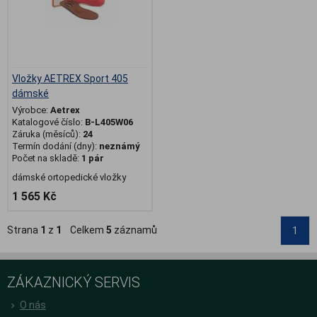
Vložky AETREX Sport 405
dámské
Výrobce:
Aetrex
Katalogové číslo:
B-L405W06
Záruka (měsíců):
24
Termín dodání (dny):
neznámý
Počet na skladě:
1 pár
dámské ortopedické vložky
1 565 Kč
Strana
1
z
1
Celkem
5
záznamů
1
ZÁKAZNICKÝ SERVIS
O nás