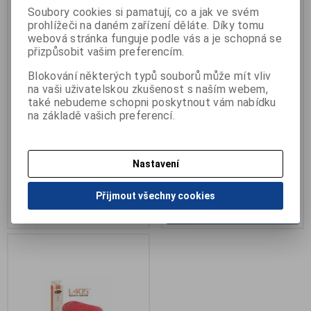
Soubory cookies si pamatují, co a jak ve svém
velikostech.
prohlížeči na daném zařízení děláte. Díky tomu
webová stránka funguje podle vás a je schopná se
přizpůsobit vašim preferencím.
Vložky AETREX Fashion Cobra
Vložky AETREX Sport 405
Blokování některých typů souborů může mít vliv
100
pánské
na vaši uživatelskou zkušenost s naším webem,
také nebudeme schopni poskytnout vám nabídku
Výrobce:
Aetrex
Výrobce:
Aetrex
Katalogové číslo:
B-L100W05
Katalogové číslo:
B-L405M11
na základě vašich preferencí.
Záruka (měsíců):
24
Záruka (měsíců):
24
Termín dodání (dny):
neznámý
Termín dodání (dny):
7
Počet na skladě:
2 pár
Počet na skladě:
0 pár
Nastavení
dámské vložky do lodiček
pánské ortopedické vložky
1 565 Kč
Přijmout všechny cookies
Přidat do košíku
1 090 Kč