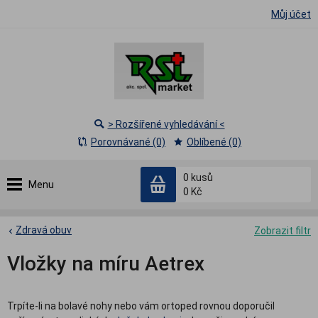
Můj účet
> Rozšířené vyhledávání <
Porovnávané (0)
Oblíbené (0)
0
kusů
Menu
0 Kč
Zdravá obuv
Zobrazit filtr
Vložky na míru Aetrex
Trpíte-li na bolavé nohy nebo vám ortoped rovnou doporučil