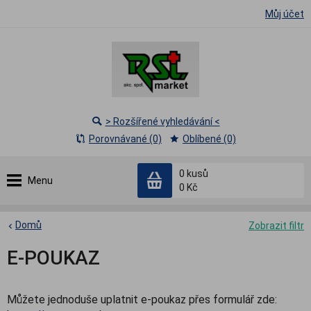
Můj účet
> Rozšířené vyhledávání <
Porovnávané (0)
Oblíbené (0)
0
kusů
Menu
0 Kč
Domů
Zobrazit filtr
E-POUKAZ
Můžete jednoduše uplatnit e-poukaz přes formulář zde: