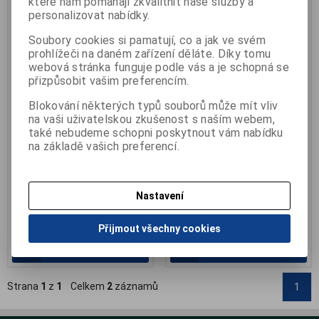
které nám pomáhají zkvalitnit naše služby a
personalizovat nabídky.
Soubory cookies si pamatují, co a jak ve svém
prohlížeči na daném zařízení děláte. Díky tomu
webová stránka funguje podle vás a je schopná se
přizpůsobit vašim preferencím.
Zvlhčovač vzduchu Stylies
Zvlhčovač vzduchu
Blokování některých typů souborů může mít vliv
Libra ultrazvukový
ultrazvukový WINIX L500
na vaši uživatelskou zkušenost s naším webem,
Výrobce:
Stylies
Katalogové číslo:
Z-L500
také nebudeme schopni poskytnout vám nabídku
Katalogové číslo:
Z-Libra
Záruka (měsíců):
24
na základě vašich preferencí.
Záruka (měsíců):
24
Termín dodání (dny):
skladem
Termín dodání (dny):
skladem
Počet na skladě:
1 ks
Počet na skladě:
1 ks
do 50 m2, ultrazvukový
bezúdržbový zvlhčovač vzduc...
produkuje velmi jemnou vodní
Nastavení
mlžinu, určeno pro p...
2 290 Kč
3 890 Kč
Přijmout všechny cookies
Přidat do košíku
Přidat do košíku
Strana
1
z
1
Celkem
2
záznamů
1