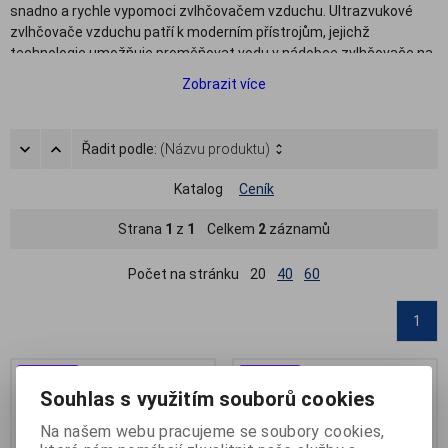
snadno a rychle vypomoci zvlhčovačem vzduchu. Ultrazvukové
zvlhčovače vzduchu patří k moderním přístrojům, jejichž
technologie umožňuje proměňovat vodu v nádobce zvlhčovače na
jemnou mlhovinu, která je přes ventilátor vypouštěna do místnosti.
Zobrazit více
Účinek ultrazvukového zvlhčovače vzduchu pocítíte téměř
okamžitě. Pokud si navíc pořídíte ultrazvukový
zvlhčovač vzduchu
s ionizátorem, budete mít ovzduší v interiéru obohaceno
Řadit podle:
(Názvu produktu)
negativními ionty, které jsou zdraví prospěšné, okolní vzduch se
nám pak rázem jeví čerstvější a lépe se dýchá. Výhodou
Katalog
Ceník
ultrazvukových zvlhčovačů vzduchu je kromě jejich
prokazatelného účinku také velice tichý provoz a nízká spotřeba.
Strana
1
z
1
Celkem
2
záznamů
Počet na stránku
20
40
60
1
Výprodej
Výprodej
Souhlas s využitím souborů cookies
Na našem webu pracujeme se soubory cookies,