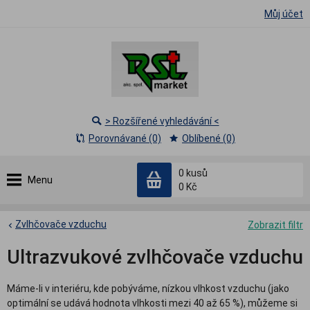
Můj účet
> Rozšířené vyhledávání <
Porovnávané (0)
Oblíbené (0)
0
kusů
Menu
0 Kč
Zvlhčovače vzduchu
Zobrazit filtr
Ultrazvukové zvlhčovače vzduchu
Máme-li v interiéru, kde pobýváme, nízkou vlhkost vzduchu (jako
optimální se udává hodnota vlhkosti mezi 40 až 65 %), můžeme si