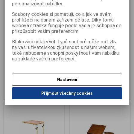
personalizovat nabídky.
Soubory cookies si pamatují, co a jak ve svém
prohlížeči na daném zařízení děláte. Díky tomu
webová stránka funguje podle vás a je schopná se
přizpůsobit vašim preferencím.
Blokování některých typů souborů může mít vliv
Stolek k lůžku RUBENS 9
Stolek k lůžku servírovací
na vaši uživatelskou zkušenost s naším webem,
5710
Katalogové číslo:
R-rubens9
také nebudeme schopni poskytnout vám nabídku
Záruka (měsíců):
24
Katalogové číslo:
R-5710
na základě vašich preferencí.
Termín dodání (dny):
7
Termín dodání (dny):
7
Počet na skladě:
0 ks
Počet na skladě:
0 ks
naklápěcí, oboustranné použití
nosnost 15kg, pracovní, pojízdný
Nastavení
4 500 Kč
4 750 Kč
Přidat do košíku
Přidat do košíku
Přijmout všechny cookies