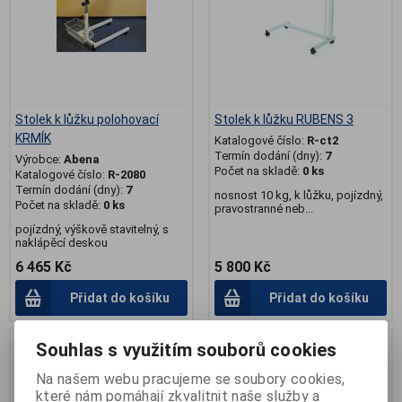
Stolek k lůžku polohovací
Stolek k lůžku RUBENS 3
KRMÍK
Katalogové číslo:
R-ct2
Termín dodání (dny):
7
Výrobce:
Abena
Počet na skladě:
0 ks
Katalogové číslo:
R-2080
Termín dodání (dny):
7
nosnost 10 kg, k lůžku, pojízdný,
Počet na skladě:
0 ks
pravostranné neb...
pojízdný, výškově stavitelný, s
naklápěcí deskou
6 465 Kč
5 800 Kč
Přidat do košíku
Přidat do košíku
.
.
Souhlas s využitím souborů cookies
Na našem webu pracujeme se soubory cookies,
které nám pomáhají zkvalitnit naše služby a