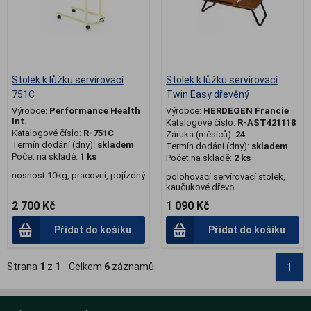
Stolek k lůžku servírovací
Stolek k lůžku servírovací
751C
Twin Easy dřevěný
Výrobce:
Performance Health
Výrobce:
HERDEGEN Francie
Int.
Katalogové číslo:
R-AST421118
Katalogové číslo:
R-751C
Záruka (měsíců):
24
Termín dodání (dny):
skladem
Termín dodání (dny):
skladem
Počet na skladě:
1 ks
Počet na skladě:
2 ks
nosnost 10kg, pracovní, pojízdný
polohovací servírovací stolek,
kaučukové dřevo
2 700 Kč
1 090 Kč
Přidat do košíku
Přidat do košíku
Strana
1
z
1
Celkem
6
záznamů
1