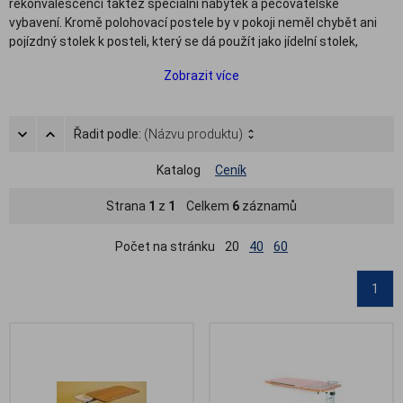
rekonvalescenci taktéž speciální nábytek a pečovatelské
vybavení. Kromě polohovací postele by v pokoji neměl chybět ani
pojízdný stolek k posteli, který se dá použít jako jídelní stolek,
servírovací stolek i jako klasický stolek na odkládání věcí. Pojízdné
Zobrazit více
stolky k lůžku se vyznačují pevnou konstrukcí opatřenou kolečky,
která umožňuje snadné převážení.
Většina modelů zdravotních stolků k lůžku umožňuje také nastavit
Řadit podle:
(Názvu produktu)
různou výšku či úhel odkládací plochy, vše lze tedy přizpůsobit
aktuální poloze pacienta. V našem sortimentu naleznete pojízdné
Katalog
Ceník
jídelní stolky k lůžku, polohovací stolky i servírovací stolky do
postele, které se umisťují přímo na lůžko.
Strana
1
z
1
Celkem
6
záznamů
Počet na stránku
20
40
60
1
.
.