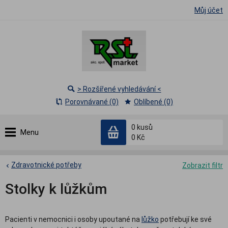
Můj účet
> Rozšířené vyhledávání <
Porovnávané (0)
Oblíbené (0)
0
kusů
Menu
0 Kč
Zdravotnické potřeby
Zobrazit filtr
Stolky k lůžkům
Pacienti v nemocnici i osoby upoutané na
lůžko
potřebují ke své