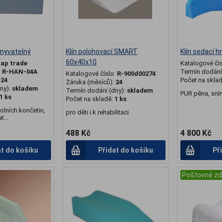
omyvatelný
Klín polohovací SMART
Klín sedací h
60x40x10
ap trade
Katalogové čí
:
R-HAN-04A
Termín dodání 
Katalogové číslo:
R-900d00274
:
24
Počet na skla
Záruka (měsíců):
24
ny):
skladem
Termín dodání (dny):
skladem
PUR pěna, sní
1 ks
Počet na skladě:
1 ks
olních končetin,
pro děti i k rehabilitaci
...
488 Kč
4 800 Kč
at do košíku
Přidat do košíku
Př
Poštovné z