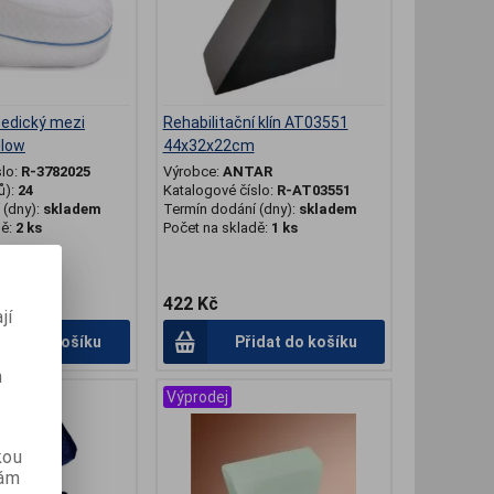
pedický mezi
Rehabilitační klín AT03551
llow
44x32x22cm
slo:
R-3782025
Výrobce:
ANTAR
ů):
24
Katalogové číslo:
R-AT03551
(dny):
skladem
Termín dodání (dny):
skladem
dě:
2 ks
Počet na skladě:
1 ks
ěny
422 Kč
jí
idat do košíku
Přidat do košíku
m
Výprodej
kou
vám