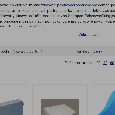
ovacích klínů slouží jako
zdravotní polohovací pomůcka
pro domácí pou
čení i správné fixaci tělesných partií pacienta, např. nohou, loktů, zad a
hlavníky, klínové polštáře, sedací klíny na židli apod. Polohovací klíny j
y, případně může být náplň pomůcky tvořena z polystyrenových kuliček
tedy potřebnou oporu a úlevu.
Zobrazit více
 podle:
(Názvu produktu)
Katalog
Ceník
Počet na stránku
20
40
60
.