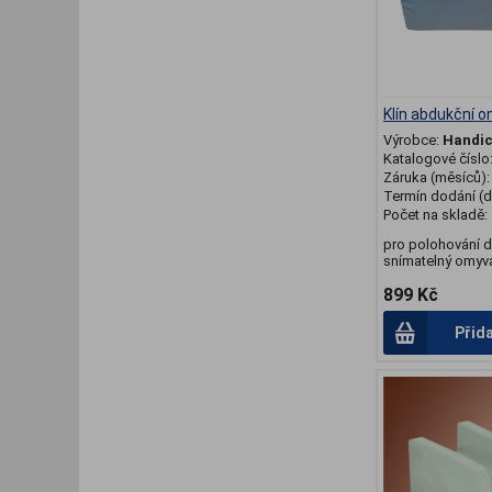
Klín abdukční 
Výrobce:
Handic
Katalogové číslo
Záruka (měsíců)
Termín dodání (d
Počet na skladě:
pro polohování d
snímatelný omyvat
899 Kč
Přid