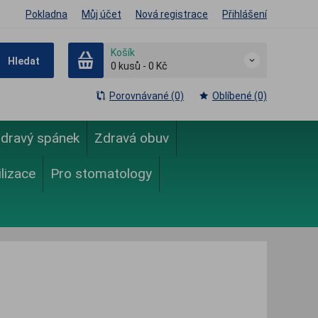
Pokladna
Můj účet
Nová registrace
Přihlášení
Košík
Hledat
0
kusů
-
0 Kč
Porovnávané (0)
Oblíbené (0)
dravý spánek
Zdravá obuv
ilizace
Pro stomatology