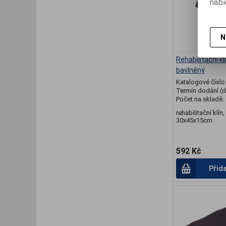
nabí
N
Rehabilitační k
bavlněný
Katalogové číslo
Termín dodání (d
Počet na skladě:
rehabilitační klín
30x45x15cm
592 Kč
Přid