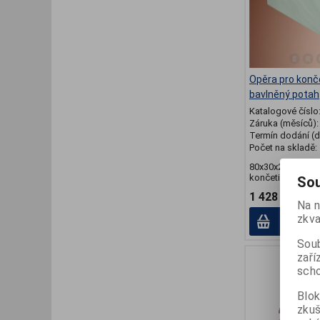
Opěra pro konč
bavlněný potah
Katalogové číslo
Záruka (měsíců)
Termín dodání (d
Počet na skladě:
80x30x20cm, pom
končetiny, bavlněn
Sou
1 428 Kč
Na n
zkva
Přid
Soub
zaří
scho
Blok
zku