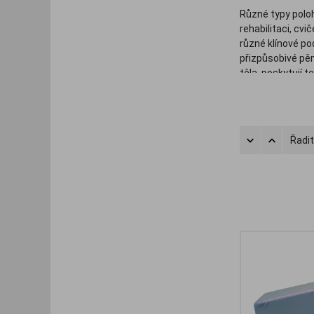
Různé typy poloh
rehabilitaci, cvi
různé klínové pod
přizpůsobivé pěn
těla, poskytují 
Řadit