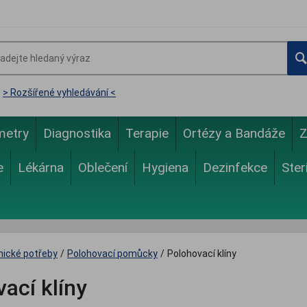
> Rozšířené vyhledávání <
metry
Diagnostika
Terapie
Ortézy a Bandáže
Z
e
Lékárna
Oblečení
Hygiena
Dezinfekce
Ster
nické potřeby
/
Polohovací pomůcky
/
Polohovací klíny
ací klíny