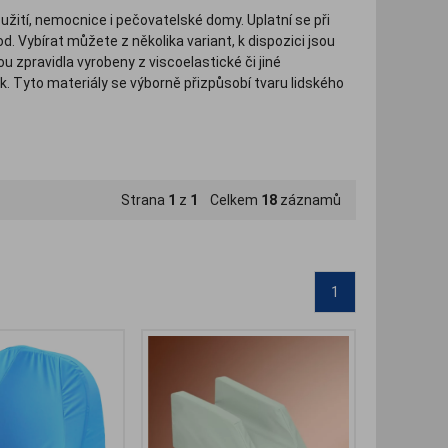
žití, nemocnice i pečovatelské domy. Uplatní se při
pod. Vybírat můžete z několika variant, k dispozici jsou
sou zpravidla vyrobeny z viscoelastické či jiné
. Tyto materiály se výborně přizpůsobí tvaru lidského
Strana
1
z
1
Celkem
18
záznamů
1