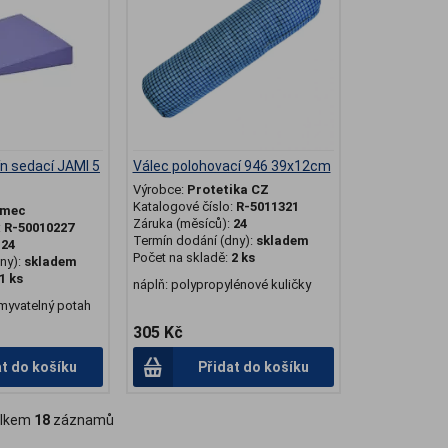
lín sedací JAMI 5
Válec polohovací 946 39x12cm
Výrobce:
Protetika CZ
Katalogové číslo:
R-5011321
ěmec
Záruka (měsíců):
24
:
R-50010227
Termín dodání (dny):
skladem
:
24
Počet na skladě:
2 ks
ny):
skladem
1 ks
náplň: polypropylénové kuličky
omyvatelný potah
305 Kč
at do košíku
Přidat do košíku
lkem
18
záznamů