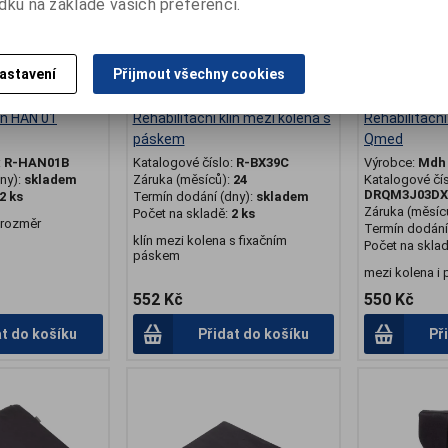
dku na základě vašich preferencí.
astavení
Přijmout všechny cookies
lín HAN 01
Rehabilitační klín mezi kolena s
Rehabilitační
páskem
Qmed
:
R-HAN01B
Katalogové číslo:
R-BX39C
Výrobce:
Mdh
ny):
skladem
Záruka (měsíců):
24
Katalogové čí
DRQM3J03DX
2 ks
Termín dodání (dny):
skladem
Záruka (měsíc
Počet na skladě:
2 ks
, rozměr
Termín dodání 
klín mezi kolena s fixačním
Počet na skla
páskem
mezi kolena i 
552 Kč
550 Kč
at do košíku
Přidat do košíku
Př