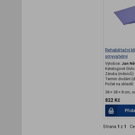
Rehabilitační k
omyvatelný
Výrobce:
Jan N
Katalogové číslo
Záruka (měsíců)
Termín dodání (d
Počet na skladě:
38 × 38 × 8 cm, 
822 Kč
Přid
Strana
1
z
1
Ce