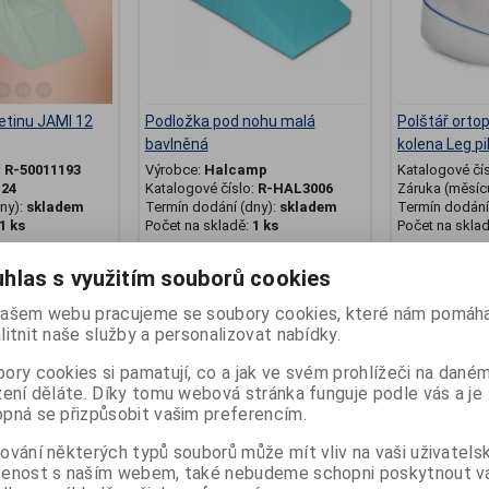
etinu JAMI 12
Podložka pod nohu malá
Polštář orto
bavlněná
kolena Leg pi
:
R-50011193
Výrobce:
Halcamp
Katalogové čí
:
24
Katalogové číslo:
R-HAL3006
Záruka (měsíc
ny):
skladem
Termín dodání (dny):
skladem
Termín dodání 
1 ks
Počet na skladě:
1 ks
Počet na skla
áhá stabilizovat
Rozměry: 60x25x12cm
z paměťové p
...
hlas s využitím souborů cookies
583 Kč
297 Kč
ašem webu pracujeme se soubory cookies, které nám pomáha
litnit naše služby a personalizovat nabídky.
at do košíku
Přidat do košíku
Př
ory cookies si pamatují, co a jak ve svém prohlížeči na dané
zení děláte. Díky tomu webová stránka funguje podle vás a je
pná se přizpůsobit vašim preferencím.
ování některých typů souborů může mít vliv na vaši uživatels
šenost s naším webem, také nebudeme schopni poskytnout 