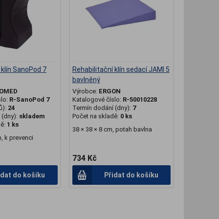
 klín SanoPod 7
Rehabilitační klín sedací JAMI 5
bavlněný
OMED
Výrobce:
ERGON
slo:
R-SanoPod 7
Katalogové číslo:
R-50010228
ů):
24
Termín dodání (dny):
7
(dny):
skladem
Počet na skladě:
0 ks
dě:
1 ks
38 × 38 × 8 cm, potah bavlna
m, k prevenci
734 Kč
idat do košíku
Přidat do košíku