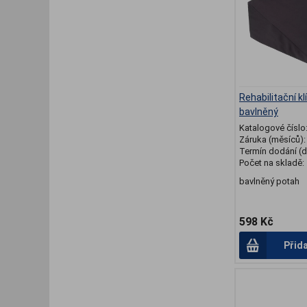
Rehabilitační k
bavlněný
Katalogové číslo
Záruka (měsíců)
Termín dodání (d
Počet na skladě:
bavlněný potah
598 Kč
Přid