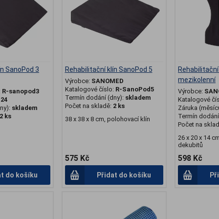
lín SanoPod 3
Rehabilitační klín SanoPod 5
Rehabilitační
mezikolenní
Výrobce:
SANOMED
Katalogové číslo:
R-SanoPod5
:
R-sanopod3
Výrobce:
SAN
Termín dodání (dny):
skladem
:
24
Katalogové čí
Počet na skladě:
2 ks
ny):
skladem
Záruka (měsíc
2 ks
Termín dodání 
38 x 38 x 8 cm, polohovací klín
Počet na skla
26 x 20 x 14 c
dekubitů
575 Kč
598 Kč
at do košíku
Přidat do košíku
Př