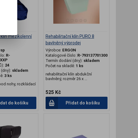
 klín mezikolenní
Rehabilitační klín PURO 8
bavlněný výprodej
 sp
Výrobce:
ERGON
slo:
R-
Katalogové číslo:
R-793137701300
XXP
Termín dodání (dny):
skladem
ů):
24
Počet na skladě:
1 ks
(dny):
skladem
rehabilitační klín abdukční
dě:
3 ks
bavlněný, rozměr 26 x ...
pod nohy, rozkládací
525 Kč
idat do košíku
Přidat do košíku
.