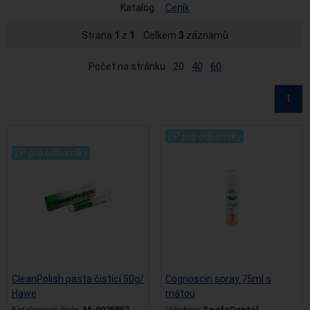
Katalog
Ceník
Strana
1
z
1
Celkem
3
záznamů
Počet na stránku
20
40
60
1
.
ZP pro odborníky
ZP pro odborníky
CleanPolish pasta čistící 50g/
Cognoscin spray 75ml s
Hawe
mátou
Katalogové číslo:
M-0025853
Výrobce:
SpofaDental