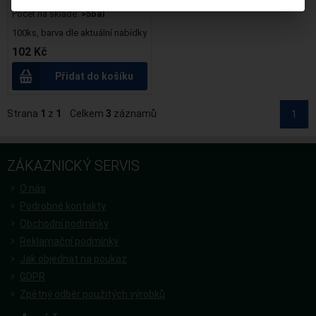
Termín dodání (dny):
skladem
Počet na skladě:
>5bal
100ks, barva dle aktuální nabídky
102 Kč
Přidat do košíku
Strana
1
z
1
Celkem
3
záznamů
1
ZÁKAZNICKÝ SERVIS
O nás
Podrobné kontakty
Obchodní podmínky
Reklamační podmínky
Jak objednat na poukaz
GDPR
Zpětný odběr použitých výrobků