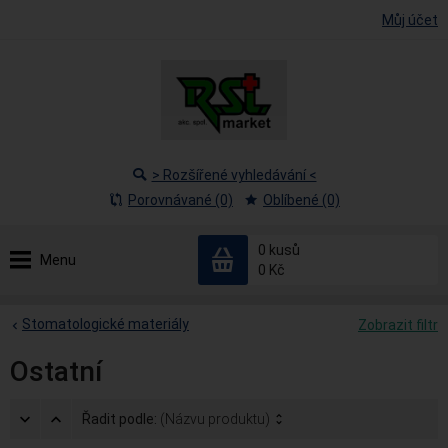
Můj účet
> Rozšířené vyhledávání <
Porovnávané (0)
Oblíbené (0)
0
kusů
Menu
0 Kč
Stomatologické materiály
Zobrazit filtr
Ostatní
Řadit podle:
(Názvu produktu)