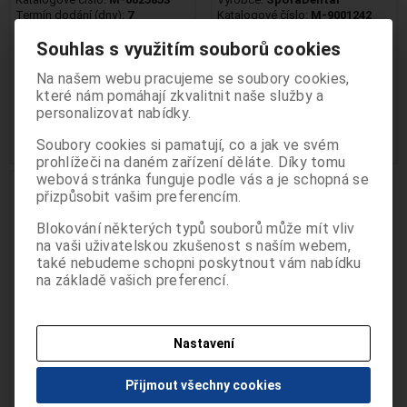
Termín dodání (dny):
7
Katalogové číslo:
M-9001242
Počet na skladě:
0 ks
Termín dodání (dny):
skladem
Souhlas s využitím souborů cookies
Počet na skladě:
2 ks
50g, tuba zelená
Oddělení Pro stomatology je určeno
Obsah: 75ml spray pro zjišťování
Na našem webu pracujeme se soubory cookies,
vitality zubu chl...
odborným pracovníkům ve zdravotnictví a
které nám pomáhají zkvalitnit naše služby a
487 Kč
403 Kč
informace zde uvedené nejsou určeny pro
personalizovat nabídky.
laickou veřejnost. Pokračováním v používání
Přidat do košíku
Přidat do košíku
Soubory cookies si pamatují, co a jak ve svém
těchto stránek potvrzujete, že jste
prohlížeči na daném zařízení děláte. Díky tomu
odborníkem ve smyslu §2a zákona č.
webová stránka funguje podle vás a je schopná se
40/1995 Sb. o regulaci reklamy.
ZP pro odborníky
přizpůsobit vašim preferencím.
Beru na vědomí, že informace obsažené
dále na těchto stránkách nejsou určeny
Blokování některých typů souborů může mít vliv
laické veřejnosti, nýbrž zdravotnickým
na vaši uživatelskou zkušenost s naším webem,
také nebudeme schopni poskytnout vám nabídku
odborníkům, a to se všemi riziky a důsledky
na základě vašich preferencí.
z toho plynoucími pro laickou veřejnost.
ANO POTVRZUJI
Nastavení
NEJSEM ODBORNÍK
Kelímky zubolékařské 100ks
Přijmout všechny cookies
Katalogové číslo:
M-700549