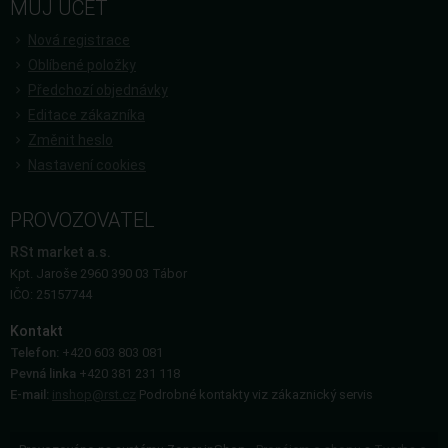
MŮJ ÚČET
Nová registrace
Oblíbené položky
Předchozí objednávky
Editace zákazníka
Změnit heslo
Nastavení cookies
PROVOZOVATEL
RSt market a.s.
Kpt. Jaroše 2960 390 03 Tábor
IČO: 25157744
Kontakt
Telefon:
+420 603 803 081
Pevná linka
+420 381 231 118
E-mail:
inshop@rst.cz
Podrobné kontakty viz zákaznický servis