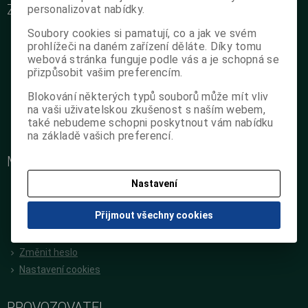
ZÁKAZNICKÝ SERVIS
personalizovat nabídky.
O nás
Soubory cookies si pamatují, co a jak ve svém
prohlížeči na daném zařízení děláte. Díky tomu
Podrobné kontakty
webová stránka funguje podle vás a je schopná se
Obchodní podmínky
přizpůsobit vašim preferencím.
Reklamační podmínky
Blokování některých typů souborů může mít vliv
Jak objednat na poukaz
na vaši uživatelskou zkušenost s naším webem,
GDPR
také nebudeme schopni poskytnout vám nabídku
na základě vašich preferencí.
Zpětný odběr použitých výrobků
MŮJ ÚČET
Nastavení
Nová registrace
Oblíbené položky
Přijmout všechny cookies
Předchozí objednávky
Editace zákazníka
Změnit heslo
Nastavení cookies
PROVOZOVATEL