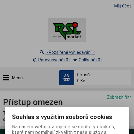
Můj účet
> Rozšířené vyhledávání <
Porovnávané (0)
Oblíbené (0)
0
kusů
Menu
0 Kč
Zobrazit filtr
Přístup omezen
Tato sekce je přístupná pouze přihlášeným registrovaným
Souhlas s využitím souborů cookies
distributorům.
Na našem webu pracujeme se soubory cookies,
které nám pomáhají zkvalitnit naše služby a