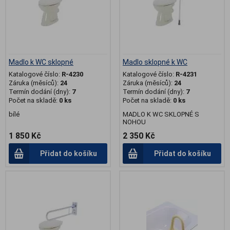
Madlo k WC sklopné
Madlo sklopné k WC
Katalogové číslo:
R-4230
Katalogové číslo:
R-4231
Záruka (měsíců):
24
Záruka (měsíců):
24
Termín dodání (dny):
7
Termín dodání (dny):
7
Počet na skladě:
0 ks
Počet na skladě:
0 ks
bílé
MADLO K WC SKLOPNÉ S
NOHOU
1 850 Kč
2 350 Kč
Přidat do košíku
Přidat do košíku
.