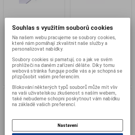
Madlo švédské na vanu DMA
Madlo záchytné 568 A
Souhlas s využitím souborů cookies
Výrobce:
Sun-shine Land Int.
Výrobce:
DMA
Katalogové číslo:
R-BA7141
Katalogové číslo:
R-568A
Na našem webu pracujeme se soubory cookies,
Záruka (měsíců):
24
Termín dodání (dny):
skladem
které nám pomáhají zkvalitnit naše služby a
Termín dodání (dny):
7
Počet na skladě:
2 ks
personalizovat nabídky.
Počet na skladě:
0 ks
délka 30,5cm, bílé
Soubory cookies si pamatují, co a jak ve svém
snadná manipulace
prohlížeči na daném zařízení děláte. Díky tomu
1 550 Kč
300 Kč
webová stránka funguje podle vás a je schopná se
přizpůsobit vašim preferencím.
Přidat do košíku
Přidat do košíku
Blokování některých typů souborů může mít vliv
na vaši uživatelskou zkušenost s naším webem,
také nebudeme schopni poskytnout vám nabídku
na základě vašich preferencí.
Nastavení