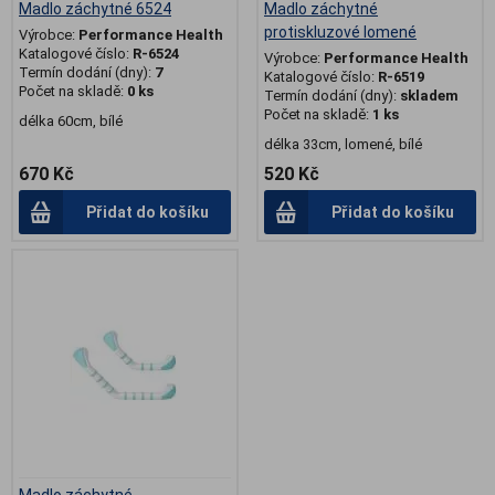
Madlo záchytné 6524
Madlo záchytné
protiskluzové lomené
Výrobce:
Performance Health
Katalogové číslo:
R-6524
Výrobce:
Performance Health
Termín dodání (dny):
7
Katalogové číslo:
R-6519
Počet na skladě:
0 ks
Termín dodání (dny):
skladem
Počet na skladě:
1 ks
délka 60cm, bílé
délka 33cm, lomené, bílé
670 Kč
520 Kč
Přidat do košíku
Přidat do košíku