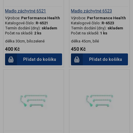
Madlo záchytné 6521
Madlo záchytné 6523
Výrobce:
Performance Health
Výrobce:
Performance Health
Katalogové číslo:
R-6521
Katalogové číslo:
R-6523
Termín dodání (dny):
skladem
Termín dodání (dny):
skladem
Počet na skladě:
2 ks
Počet na skladě:
1 ks
délka 30cm, bílozelené
délka 45cm, bílé
400 Kč
450 Kč
Přidat do košíku
Přidat do košíku
.