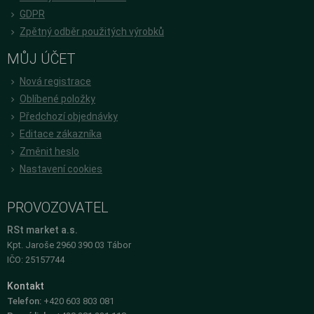
GDPR
Zpětný odběr použitých výrobků
MŮJ ÚČET
Nová registrace
Oblíbené položky
Předchozí objednávky
Editace zákazníka
Změnit heslo
Nastavení cookies
PROVOZOVATEL
RSt market a.s.
Kpt. Jaroše 2960 390 03 Tábor
IČO: 25157744
Kontakt
Telefon:
+420 603 803 081