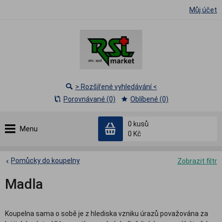
Můj účet
> Rozšířené vyhledávání <
Porovnávané (0)
Oblíbené (0)
0
kusů
Menu
0 Kč
Pomůcky do koupelny
Zobrazit filtr
Madla
Koupelna sama o sobě je z hlediska vzniku úrazů považována za