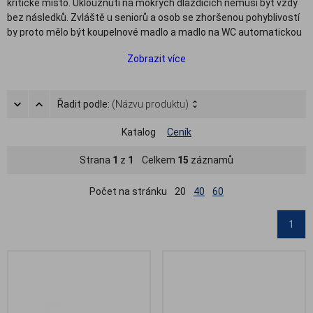
kritické místo. Uklouznutí na mokrých dlaždicích nemusí být vždy
bez následků. Zvláště u seniorů a osob se zhoršenou pohyblivostí
by proto mělo být koupelnové madlo a madlo na WC automatickou
součástí každé koupelny. Pomocná madla usnadňují vstávání z
Zobrazit více
toalety, ze sprchového koutu či vany a samozřejmě slouží i jako
opora při pohybu v místnosti.
V naší nabídce
zdravotních pomůcek do koupelny
jsme pro vás
Řadit podle:
(Názvu produktu)
připravili různé typy bezpečnostních madel do koupelny, od
jednoduchých plastových madel přes záchytná madla na vanu až
Katalog
Ceník
po vysoce bezpečná protiskluzová koupelnová madla.
Strana
1
z
1
Celkem
15
záznamů
Počet na stránku
20
40
60
1