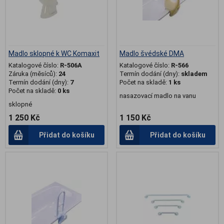
Madlo sklopné k WC Komaxit
Madlo švédské DMA
Katalogové číslo:
R-506A
Katalogové číslo:
R-566
Záruka (měsíců):
24
Termín dodání (dny):
skladem
Termín dodání (dny):
7
Počet na skladě:
1 ks
Počet na skladě:
0 ks
nasazovací madlo na vanu
sklopné
1 250 Kč
1 150 Kč
Přidat do košíku
Přidat do košíku
.