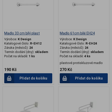
Madlo 33 cm bílý plast
Madlo 61cm bílé EH24
Výrobce:
K Design
Výrobce:
K Design
Katalogové číslo:
R-EH12
Katalogové číslo:
R-EH24
Záruka (měsíců):
24
Záruka (měsíců):
24
Termín dodání (dny):
skladem
Termín dodání (dny):
skladem
Počet na skladě:
1 ks
Počet na skladě:
4 ks
plastové protiskluzové madlo
190 Kč
270 Kč
Přidat do košíku
Přidat do košíku
.
.