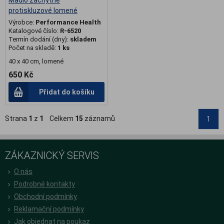
Madlo záchytné
protiskluzové lomené
Výrobce:
Performance Health
Katalogové číslo:
R-6520
Termín dodání (dny):
skladem
Počet na skladě:
1 ks
40 x 40 cm, lomené
650 Kč
Přidat do košíku
Strana
1
z
1
Celkem
15
záznamů
1
ZÁKAZNICKÝ SERVIS
O nás
Podrobné kontakty
Obchodní podmínky
Reklamační podmínky
Jak objednat na poukaz