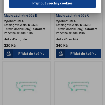
Přijmout všechny cookies
Madlo záchytné 568 B
Madlo záchytné 568 C
Výrobce:
DMA
Výrobce:
DMA
Katalogové číslo:
R-568B
Katalogové číslo:
R-568C
Termín dodání (dny):
skladem
Termín dodání (dny):
skladem
Počet na skladě:
1 ks
Počet na skladě:
2 ks
délka 46 cm, bílé
délka 61cm, bílé
320 Kč
340 Kč
Přidat do košíku
Přidat do košíku