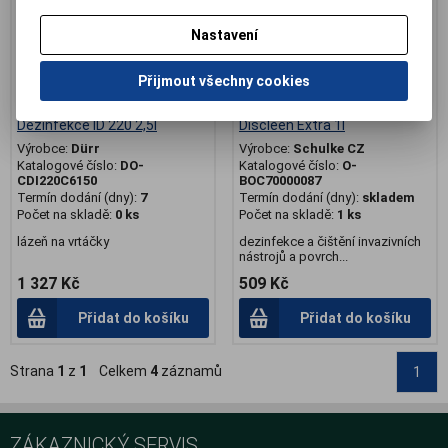
Nastavení
Přijmout všechny cookies
Dezinfekce ID 220 2,5l
Discleen Extra 1l
Výrobce:
Dürr
Výrobce:
Schulke CZ
Katalogové číslo:
DO-
Katalogové číslo:
O-
CDI220C6150
BOC70000087
Termín dodání (dny):
7
Termín dodání (dny):
skladem
Počet na skladě:
0 ks
Počet na skladě:
1 ks
lázeň na vrtáčky
dezinfekce a čištění invazivních
nástrojů a povrch...
1 327 Kč
509 Kč
Přidat do košíku
Přidat do košíku
Strana
1
z
1
Celkem
4
záznamů
1
ZÁKAZNICKÝ SERVIS