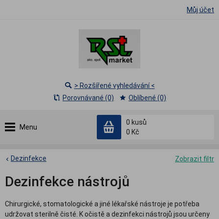
Můj účet
> Rozšířené vyhledávání <
Porovnávané (0)
Oblíbené (0)
0
kusů
Menu
0 Kč
Dezinfekce
Zobrazit filtr
Dezinfekce nástrojů
Chirurgické, stomatologické a jiné lékařské nástroje je potřeba
udržovat sterilně čisté. K očistě a dezinfekci nástrojů jsou určeny