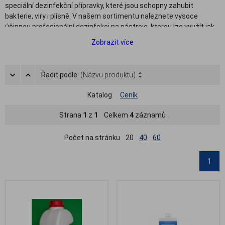
speciální dezinfekční přípravky, které jsou schopny zahubit
bakterie, viry i plísně. V našem sortimentu naleznete vysoce
účinnou profesionální dezinfekci na nástroje, kterou lze využít jak
dezinfekci chirurgických nástrojů, tak pro stomatologické
Zobrazit více
instrumentarium. Přípravky jsou bez obsahu aldehydu a vynikají
vysokou snášenlivostí s různým typem materiálů.
Řadit podle:
(Názvu produktu)
Katalog
Ceník
Strana
1
z
1
Celkem
4
záznamů
Počet na stránku
20
40
60
1
.
.