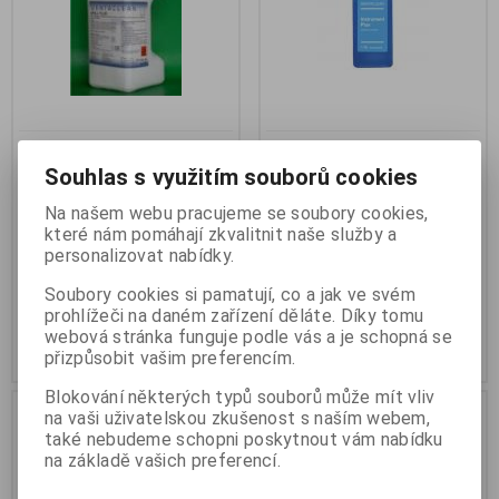
Dentaclean Drill Plus 2l
Dentaclean Instrument Plus
1l
Souhlas s využitím souborů cookies
Výrobce:
Dentaclean
Katalogové číslo:
M-9020216
Výrobce:
Dentaclean
Na našem webu pracujeme se soubory cookies,
Termín dodání (dny):
7
Katalogové číslo:
M-9001519
Počet na skladě:
0 ks
které nám pomáhají zkvalitnit naše služby a
Termín dodání (dny):
7
personalizovat nabídky.
Počet na skladě:
0 ks
dezinfekce na čištění rotačních
nástrojů
dezinfekce - čištění nástrojů
Soubory cookies si pamatují, co a jak ve svém
853 Kč
825 Kč
prohlížeči na daném zařízení děláte. Díky tomu
webová stránka funguje podle vás a je schopná se
Přidat do košíku
Přidat do košíku
přizpůsobit vašim preferencím.
Blokování některých typů souborů může mít vliv
.
na vaši uživatelskou zkušenost s naším webem,
také nebudeme schopni poskytnout vám nabídku
na základě vašich preferencí.