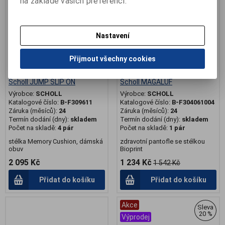
na základě vašich preferencí.
Nastavení
Přijmout všechny cookies
Scholl JUMP SLIP ON
Scholl MAGALUF
Výrobce:
SCHOLL
Výrobce:
SCHOLL
Katalogové číslo:
B-F309611
Katalogové číslo:
B-F304061004
Záruka (měsíců):
24
Záruka (měsíců):
24
Termín dodání (dny):
skladem
Termín dodání (dny):
skladem
Počet na skladě:
4 pár
Počet na skladě:
1 pár
stélka Memory Cushion, dámská
zdravotní pantofle se stélkou
obuv
Bioprint
2 095 Kč
1 234 Kč
1 542 Kč
Přidat do košíku
Přidat do košíku
Akce
Sleva
20 %
Výprodej