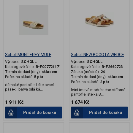
Scholl MONTEREY MULE
Scholl NEW BOGOTA WEDGE
Výrobce:
SCHOLL
Výrobce:
SCHOLL
Katalogové číslo:
B-F007721171
Katalogové číslo:
B-F2660723
Termín dodání (dny):
skladem
Záruka (měsíců):
24
Počet na skladě:
5 pár
Termín dodání (dny):
skladem
Počet na skladě:
2 pár
dámské pantofle 1 štelovací
pásek , barva bílá ká...
letní tmavě modré nebo stříbrné
pantofle, stélka B...
1 911 Kč
1 674 Kč
Přidat do košíku
Přidat do košíku