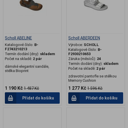
Scholl ABELINE
Scholl ABERDEEN
Katalogové číslo:
B-
Výrobce:
SCHOLL
F2743210213
Katalogové číslo:
B-
Termín dodání (dny):
skladem
F2930210653
Počet na skladě:
2 pár
Záruka (měsíců):
24
Termín dodání (dny):
skladem
dámské elegantní sandále,
Počet na skladě:
2 pár
stélka Bioprint
zdravotní pantofle se stélkou
Memory Cushion
1 190 Kč
1 277 Kč
1 487 Kč
1 596 Kč
Přidat do košíku
Přidat do košíku