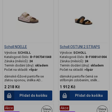
Scholl NOELLE
Scholl OSTUNI 2 STRAPS
Výrobce:
SCHOLL
Výrobce:
SCHOLL
Katalogové číslo:
B-F007341048
Katalogové číslo:
B-F008141004
Záruka (měsíců):
24
Záruka (měsíců):
24
Termín dodání (dny):
skladem
Termín dodání (dny):
skladem
Počet na skladě:
>5pár
Počet na skladě:
>5pár
dámské růžové pantofle se
dámské pantofle černá se
zlatou sponou, stélka AD...
stříbrným zdobením, stélk...
2 218 Kč
1 912 Kč
Přidat do košíku
Přidat do košíku
Akce
Akce
Sleva
Sleva