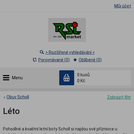
Můj účet
> Rozšířené vyhledávání <
Porovnávané (0)
Oblíbené (0)
0
kusů
Menu
0 Kč
Obuv Scholl
Zobrazit filtr
Léto
Pohodlné a kvalitní letní boty Scholl si najdou své příznivce u