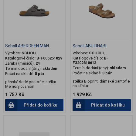
Scholl ABERDEEN MAN
Scholl ABU DHABI
Výrobce:
SCHOLL
Výrobce:
SCHOLL
Katalogové číslo:
B-F006251029
Katalogové číslo:
B-
F3202810613
Záruka (měsíců):
24
Termín dodání (dny):
skladem
Termín dodání (dny):
skladem
Počet na skladě:
3 pár
Počet na skladě:
5 pár
stélka Bioprint, dámské pantofle
pánské šedé pantofle, stélka
na klínku
Memory cushion
1 757 Kč
1 929 Kč
Přidat do košíku
Přidat do košíku