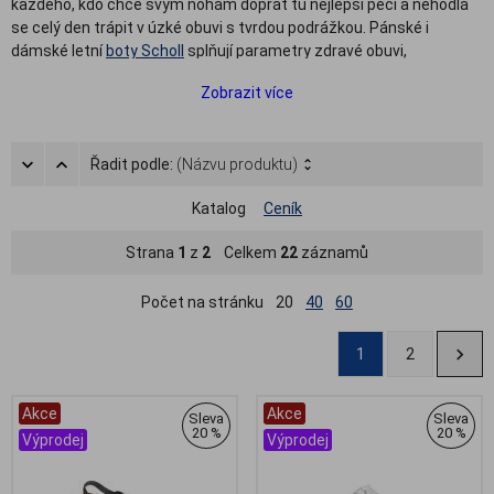
každého, kdo chce svým nohám dopřát tu nejlepší péči a nehodlá
se celý den trápit v úzké obuvi s tvrdou podrážkou. Pánské i
dámské letní
boty Scholl
splňují parametry zdravé obuvi,
respektive ortopedické obuvi. Jsou vybaveny speciální stélkou,
Zobrazit více
která tlumí nárazy při došlapu a zároveň perfektně podpírá nožní
klenbu.
V naší nabídce letní pánské i dámské obuvi naleznete módní a
Řadit podle:
(Názvu produktu)
pohodlné pantofle Scholl, elegantní sandály Scholl nebo módní
žabky Scholl s omyvatelnou stélkou. Všechny boty jsou vybaveny
Katalog
Ceník
anatomicky tvarovanou stélkou.
Strana
1
z
2
Celkem
22
záznamů
Počet na stránku
20
40
60
1
2
Akce
Akce
Sleva
Sleva
20 %
20 %
Výprodej
Výprodej