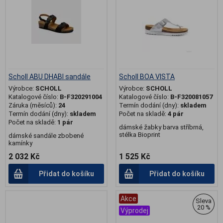
Scholl ABU DHABI sandále
Scholl BOA VISTA
Výrobce:
SCHOLL
Výrobce:
SCHOLL
Katalogové číslo:
B-F320291004
Katalogové číslo:
B-F320081057
Záruka (měsíců):
24
Termín dodání (dny):
skladem
Termín dodání (dny):
skladem
Počet na skladě:
4 pár
Počet na skladě:
1 pár
dámské žabky barva stříbrná,
stélka Bioprint
dámské sandále zbobené
kamínky
2 032 Kč
1 525 Kč
Přidat do košíku
Přidat do košíku
Akce
Sleva
20 %
Výprodej