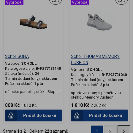
20 %
20 %
Výprodej
Výprodej
Scholl SOFIA
Scholl THOMAS MEMORY
CUSHION
Výrobce:
SCHOLL
Katalogové číslo:
B-F277431140
Výrobce:
SCHOLL
Záruka (měsíců):
24
Katalogové číslo:
B-F293701040
Termín dodání (dny):
skladem
Termín dodání (dny):
skladem
Počet na skladě:
1 pár
Počet na skladě:
2 pár
dámské pantofle, stélka Bioprint
sportovní obuv, s paměťovou
stélkou Memory Cushion
808 Kč
1 810 Kč
1 010 Kč
2 262 Kč
Přidat do košíku
Přidat do košíku
Strana
1
z
2
Celkem
22
záznamů
1
2