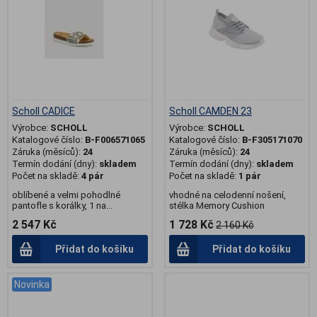
Scholl CADICE
Scholl CAMDEN 23
Výrobce:
SCHOLL
Výrobce:
SCHOLL
Katalogové číslo:
B-F006571065
Katalogové číslo:
B-F305171070
Záruka (měsíců):
24
Záruka (měsíců):
24
Termín dodání (dny):
skladem
Termín dodání (dny):
skladem
Počet na skladě:
4 pár
Počet na skladě:
1 pár
oblíbené a velmi pohodlné
vhodné na celodenní nošení,
pantofle s korálky, 1 na...
stélka Memory Cushion
2 547 Kč
1 728 Kč
2 160 Kč
Přidat do košíku
Přidat do košíku
Novinka