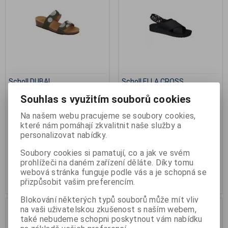
Scholl DUBAI
Scholl ELLA CROSS
Výrobce:
SCHOLL
Katalogové číslo:
B-
Souhlas s využitím souborů cookies
F278441004380
Katalogové číslo:
B-F298751028
Termín dodání (dny):
skladem
Záruka (měsíců):
24
Na našem webu pracujeme se soubory cookies,
Počet na skladě:
1 pár
Termín dodání (dny):
skladem
které nám pomáhají zkvalitnit naše služby a
Počet na skladě:
1 pár
dámské pohodlné sandály,
personalizovat nabídky.
stélka Memory cushion
stélka Bioprint , šíře F, pásky na
suchý zip
Soubory cookies si pamatují, co a jak ve svém
prohlížeči na daném zařízení děláte. Díky tomu
1 774 Kč
1 569 Kč
webová stránka funguje podle vás a je schopná se
Přidat do košíku
Přidat do košíku
přizpůsobit vašim preferencím.
Blokování některých typů souborů může mít vliv
Akce
na vaši uživatelskou zkušenost s naším webem,
Sleva
20 %
také nebudeme schopni poskytnout vám nabídku
Výprodej