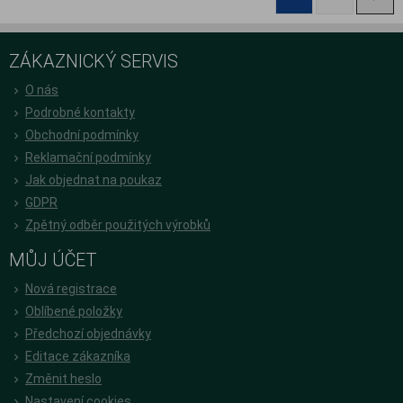
ZÁKAZNICKÝ SERVIS
O nás
Podrobné kontakty
Obchodní podmínky
Reklamační podmínky
Jak objednat na poukaz
GDPR
Zpětný odběr použitých výrobků
MŮJ ÚČET
Nová registrace
Oblíbené položky
Předchozí objednávky
Editace zákazníka
Změnit heslo
Nastavení cookies