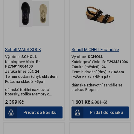
Scholl MARS SOCK
Scholl MICHELLE sandále
Výrobce:
SCHOLL
Výrobce:
SCHOLL
Katalogové číslo:
B-
Katalogové číslo:
B-F293431004
F276911004400
Záruka (měsíců):
24
Záruka (měsíců):
24
Termín dodání (dny):
skladem
Termín dodání (dny):
skladem
Počet na skladě:
3 pár
Počet na skladě:
>5pár
dámské zdravotní sandále se
dámské textilní nazouvací
stélkou Bioprint
botasky, stélka Memory c...
2 399 Kč
1 601 Kč
2 001 Kč
Přidat do košíku
Přidat do košíku