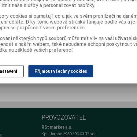
litnit naše služby a personalizovat nabídky.
ory cookies si pamatují, co a jak ve svém prohlížeči na dané
zení děláte. Díky tomu webová stránka funguje podle vás a je
pná se přizpůsobit vašim preferencím.
ování některých typů souborů může mít vliv na vaši uživatels
šenost s naším webem, také nebudeme schopni poskytnout 
dku na základě vašich preferencí.
astavení
Přijmout všechny cookies
PROVOZOVATEL
e
RSt market a.s.
Kpt. Jaroše 2960 390 03 Tábor
y