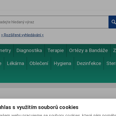
> Rozšířené vyhledávání <
metry
Diagnostika
Terapie
Ortézy a Bandáže
Z
e
Lékárna
Oblečení
Hygiena
Dezinfekce
Ster
p omezen
hlas s využitím souborů cookies
řístupná pouze přihlášeným registrovaným distributorům.
ašem webu pracujeme se soubory cookies, které nám pomáha