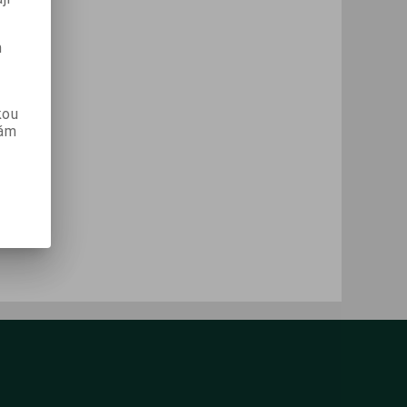
m
kou
vám