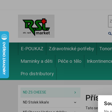
E-POUKAZ
Zdravotnické potřeby
Tono
Maminky a děti
Péče o tělo
Inkontinenc
Pro distributory
ND ZS CHEESE
Přístu
ND Stolek lékaře
Sou
Tato sekce je p
Na n