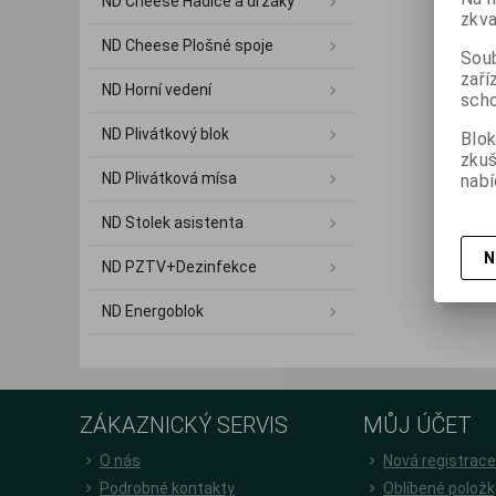
ND Cheese Hadice a držáky
zkva
ND Cheese Plošné spoje
Soub
zaří
ND Horní vedení
scho
ND Plivátkový blok
Blok
zku
ND Plivátková mísa
nabí
ND Stolek asistenta
N
ND PZTV+Dezinfekce
ND Energoblok
ZÁKAZNICKÝ SERVIS
MŮJ ÚČET
O nás
Nová registrac
Podrobné kontakty
Oblíbené položk