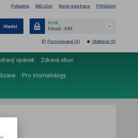
Pokladna
Můj účet
Nová registrace
Přihlášení
Košík
Hledat
0
kusů
-
0 Kč
Porovnávané (0)
Oblíbené (0)
dravý spánek
Zdravá obuv
ilizace
Pro stomatology
jí