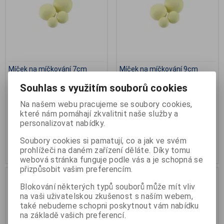
Míček na míčkování 7cm
Míček na míčkování 9cm
Katalogové číslo:
C-M7
Katalogové číslo:
C-M9
Souhlas s využitím souborů cookies
Záruka (měsíců):
24
Záruka (měsíců):
24
Termín dodání (dny):
skladem
Termín dodání (dny):
skladem
Na našem webu pracujeme se soubory cookies,
Počet na skladě:
>5ks
Počet na skladě:
>5ks
které nám pomáhají zkvalitnit naše služby a
průměr 7cm
průměr 9cm
personalizovat nabídky.
57 Kč
71 Kč
Soubory cookies si pamatují, co a jak ve svém
prohlížeči na daném zařízení děláte. Díky tomu
Přidat do košíku
Přidat do košíku
webová stránka funguje podle vás a je schopná se
přizpůsobit vašim preferencím.
.
Blokování některých typů souborů může mít vliv
na vaši uživatelskou zkušenost s naším webem,
také nebudeme schopni poskytnout vám nabídku
na základě vašich preferencí.