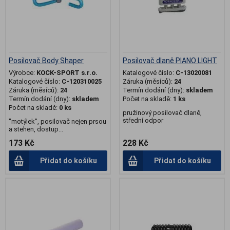
Posilovač Body Shaper
Posilovač dlaně PIANO LIGHT
Výrobce:
KOCK-SPORT s.r.o.
Katalogové číslo:
C-13020081
Katalogové číslo:
C-120310025
Záruka (měsíců):
24
Záruka (měsíců):
24
Termín dodání (dny):
skladem
Termín dodání (dny):
skladem
Počet na skladě:
1 ks
Počet na skladě:
0 ks
pružinový posilovač dlaně,
střední odpor
"motýlek", posilovač nejen prsou
a stehen, dostup...
173 Kč
228 Kč
Přidat do košíku
Přidat do košíku