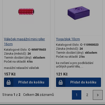
Váleček masážní mini roller
Yoga blok 10cm
16cm
Katalogové číslo:
C-110900023
Záruka (měsíců):
24
Katalogové číslo:
C-MMFR603
Termín dodání (dny):
skladem
Záruka (měsíců):
24
Počet na skladě:
2 ks
Termín dodání (dny):
skladem
Počet na skladě:
4 ks
ke cvičení a pro podkládání
určitých partií těla, ...
masážní relaxační váleček
157 Kč
121 Kč
Přidat do košíku
Přidat do košíku
Strana
1
z
2
Celkem
26
záznamů
1
2