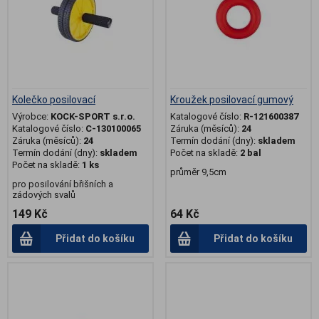
Kolečko posilovací
Kroužek posilovací gumový
Výrobce:
KOCK-SPORT s.r.o.
Katalogové číslo:
R-121600387
Katalogové číslo:
C-130100065
Záruka (měsíců):
24
Záruka (měsíců):
24
Termín dodání (dny):
skladem
Termín dodání (dny):
skladem
Počet na skladě:
2 bal
Počet na skladě:
1 ks
průměr 9,5cm
pro posilování břišních a
zádových svalů
149 Kč
64 Kč
Přidat do košíku
Přidat do košíku
.