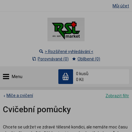
Můj účet
> Rozšířené vyhledávání <
Porovnávané (0)
Oblíbené (0)
0
kusů
Menu
0 Kč
Míče a cvičení
Zobrazit filtr
Cvičební pomůcky
Chcete se udržet ve zdravé tělesné kondici, ale nemáte moc času