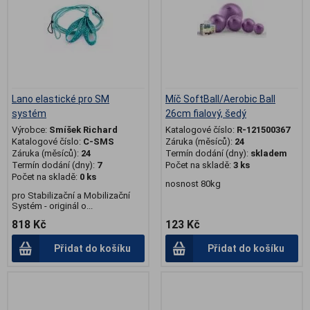
Lano elastické pro SM
Míč SoftBall/Aerobic Ball
systém
26cm fialový, šedý
Výrobce:
Smíšek Richard
Katalogové číslo:
R-121500367
Katalogové číslo:
C-SMS
Záruka (měsíců):
24
Záruka (měsíců):
24
Termín dodání (dny):
skladem
Termín dodání (dny):
7
Počet na skladě:
3 ks
Počet na skladě:
0 ks
nosnost 80kg
pro Stabilizační a Mobilizační
Systém - originál o...
818 Kč
123 Kč
Přidat do košíku
Přidat do košíku