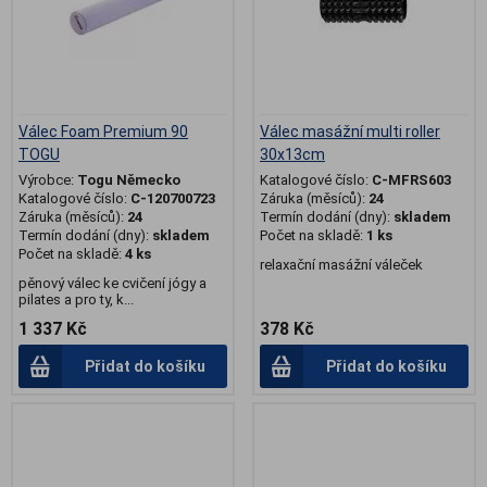
Válec Foam Premium 90
Válec masážní multi roller
TOGU
30x13cm
Výrobce:
Togu Německo
Katalogové číslo:
C-MFRS603
Katalogové číslo:
C-120700723
Záruka (měsíců):
24
Záruka (měsíců):
24
Termín dodání (dny):
skladem
Termín dodání (dny):
skladem
Počet na skladě:
1 ks
Počet na skladě:
4 ks
relaxační masážní váleček
pěnový válec ke cvičení jógy a
pilates a pro ty, k...
1 337 Kč
378 Kč
Přidat do košíku
Přidat do košíku