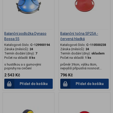
Balanční podložka Dynaso
Balanční točna SP25A -
Bossa 55
červená hladká
Katalogové číslo:
C-129900194
Katalogové číslo:
C-110500238
Záruka (měsíců):
24
Záruka (měsíců):
24
Termín dodání (dny):
7
Termín dodání (dny):
skladem
Počet na skladě:
0 ks
Počet na skladě:
1 ks
s hustilkou a s gumovými
průměr 39cm, výšku 8cm,
popruhy na cvičení
nejvyšší přípustná nosnost...
2 543 Kč
796 Kč
Přidat do košíku
Přidat do košíku