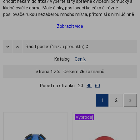
chodit někam do fitka? Vyberte si ty správné cvičební pomůcky a
klidně cvičte doma. Malé činky, posilovací kolečko či různé
posilovače rukou nezaberou mnoho místa, přitom si s nimi účinně
zacvičíte, posílíte svaly a zpevníte celé tělo. Mezi široce oblíbené
Zobrazit více
cvičební pomůcky patří také různé balanční pomůcky, balanční
podložky či balanční desky, které pomáhají udržet vzpřímená záda
a jejich pravidelným používáním posilujete vnitřní svaly a
Řadit podle:
(Názvu produktu)
vzpřimovače páteře.
V naší nabídce pomůcek pro domácí cvičení naleznete všechny
Katalog
Ceník
typy nejpoužívanějších posilovacích pomůcek včetně cvičebních
pomůcek pro seniory – balanční podložky na sezení i na cvičení,
Strana
1
z
2
Celkem
26
záznamů
tvarovací hmotu pro procvičení a posílení svalstva dlaně a prstů,
rehabilitační modelínu, činky, posilovací zátěže na ruce a nohy,
Počet na stránku
20
40
60
pěnové válce a kvádry na cvičení jógy, podložky na cvičení a mnoho
dalšího.
1
2
.
Výprodej