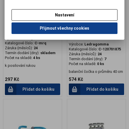
Nastavení
Přijmout všechny cookies
Modelína rehabilitační Qmed
Podložka Activa Disc
Standard balanční 40cm
Výrobce:
Mdh sp
Katalogové číslo:
C-mrq
Výrobce:
Ledragomma
Záruka (měsíců):
24
Katalogové číslo:
C-120701875
Termín dodání (dny):
skladem
Záruka (měsíců):
24
Počet na skladě:
4 ks
Termín dodání (dny):
7
Počet na skladě:
0 ks
k posilování rukou
balanční čočka o průměru 40 cm
297 Kč
574 Kč
Přidat do košíku
Přidat do košíku
.