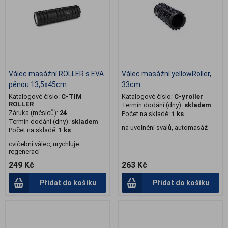
Válec masážní ROLLER s EVA
Válec masážní yellowRoller,
pěnou 13,5x45cm
33cm
Katalogové číslo:
C-TIM
Katalogové číslo:
C-yroller
ROLLER
Termín dodání (dny):
skladem
Záruka (měsíců):
24
Počet na skladě:
1 ks
Termín dodání (dny):
skladem
na uvolnění svalů, automasáž
Počet na skladě:
1 ks
cvičební válec, urychluje
regeneraci
249 Kč
263 Kč
Přidat do košíku
Přidat do košíku