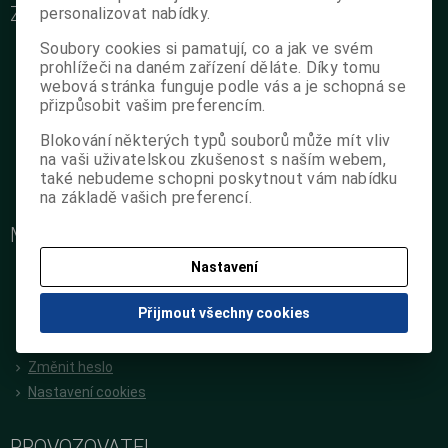
ZÁKAZNICKÝ SERVIS
personalizovat nabídky.
O nás
Soubory cookies si pamatují, co a jak ve svém
prohlížeči na daném zařízení děláte. Díky tomu
Podrobné kontakty
webová stránka funguje podle vás a je schopná se
Obchodní podmínky
přizpůsobit vašim preferencím.
Reklamační podmínky
Blokování některých typů souborů může mít vliv
Jak objednat na poukaz
na vaši uživatelskou zkušenost s naším webem,
GDPR
také nebudeme schopni poskytnout vám nabídku
na základě vašich preferencí.
Zpětný odběr použitých výrobků
MŮJ ÚČET
Nastavení
Nová registrace
Oblíbené položky
Přijmout všechny cookies
Předchozí objednávky
Editace zákazníka
Změnit heslo
Nastavení cookies
PROVOZOVATEL