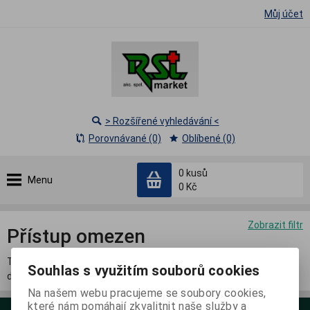
Můj účet
> Rozšířené vyhledávání <
Porovnávané (0)
Oblíbené (0)
0
kusů
Menu
0 Kč
Zobrazit filtr
Přístup omezen
Tato sekce je přístupná pouze přihlášeným registrovaným
Souhlas s využitím souborů cookies
distributorům.
Na našem webu pracujeme se soubory cookies,
které nám pomáhají zkvalitnit naše služby a