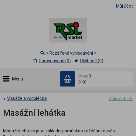
Můj účet
> Rozšířené vyhledávání <
Porovnávané (0)
Oblíbené (0)
0
kusů
Menu
0 Kč
Masáže a vodoléčba
Zobrazit filtr
Masážní lehátka
Masážní lehátka jsou základní pomůckou každého maséra.