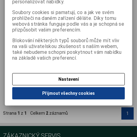
personalizovat nabídky.
Soubory cookies si pamatují, co a jak ve svém
prohlížeči na daném zařízení děláte. Díky tomu
webová stránka funguje podle vás a je schopná se
přizpůsobit vašim preferencím.
Blokování některých typů souborů může mít vliv
Podložka papírová EURO
Podložka papírová EURO
na vaši uživatelskou zkušenost s naším webem,
50cm
60cm
také nebudeme schopni poskytnout vám nabídku
Katalogové číslo:
O-352036
Katalogové číslo:
O-352044
na základě vašich preferencí.
Termín dodání (dny):
skladem
Záruka (měsíců):
24
Počet na skladě:
>5ks
Termín dodání (dny):
skladem
Počet na skladě:
>5ks
šířka 50 cm, délka 50 m, 2 vrstvy
šířka 60 cm, délka 50 m, 2 vrstvy
Nastavení
119 Kč
166 Kč
Přijmout všechny cookies
Přidat do košíku
Přidat do košíku
Strana
1
z
1
Celkem
2
záznamů
1
ZÁKAZNICKÝ SERVIS