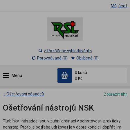
Můj účet
> Rozšířené vyhledávání <
Porovnávané (0)
Oblíbené (0)
0
kusů
Menu
0 Kč
Ošetřování násadců
Zobrazit filtr
Ošetřování nástrojů NSK
Turbínky i násadce jsou v zubní ordinaci v pohotovosti prakticky
nonstop. Proto je potřeba udržovat je v dobré kondici, dopřát jim