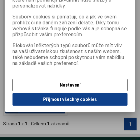
personalizovat nabídky.
Soubory cookies si pamatují, co a jak ve svém
prohlížeči na daném zařízení děláte. Díky tomu
webová stránka funguje podle vás a je schopná se
přizpůsobit vašim preferencím.
Spray NSK Pana Spray Plus
Blokování některých typů souborů může mít vliv
Výrobce:
NSK
na vaši uživatelskou zkušenost s naším webem,
Katalogové číslo:
DN-
také nebudeme schopni poskytnout vám nabídku
PanaSprayPlus
na základě vašich preferencí.
Záruka (měsíců):
6
Termín dodání (dny):
7
Počet na skladě:
0 ks
500 ml, mazací a čistící olej
Nastavení
vynikající kvality
790 Kč
Přijmout všechny cookies
Přidat do košíku
Strana
1
z
1
Celkem
1
záznamů
1