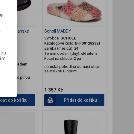
jí
m
 elastic panské
Scholl MADDY
 špička
Výrobce:
SCHOLL
Katalogové číslo:
B-F301282321
OLL
Záruka (měsíců):
24
slo:
B-
kou
Termín dodání (dny):
skladem
20
vám
Počet na skladě:
2 pár
ů):
24
(dny):
skladem
dámská pohodlná domácí obuv
dě:
1 pár
se stélkou Bioprint
 pantofle s plnou
1 357 Kč
idat do košíku
Přidat do košíku