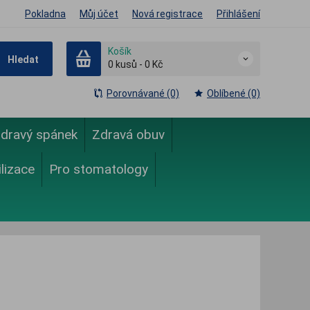
Pokladna
Můj účet
Nová registrace
Přihlášení
Košík
Hledat
0
kusů
-
0 Kč
Porovnávané (0)
Oblíbené (0)
dravý spánek
Zdravá obuv
ilizace
Pro stomatology