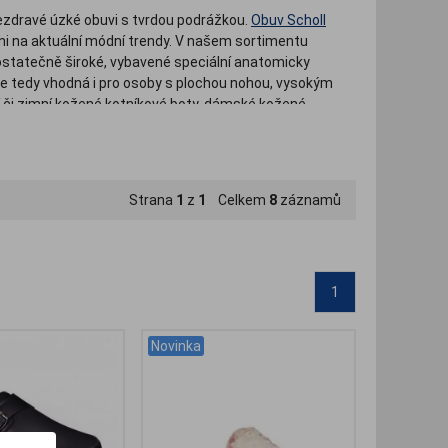
 nezdravé úzké obuvi s tvrdou podrážkou.
Obuv Scholl
ni na aktuální módní trendy. V našem sortimentu
dostatečně široké, vybavené speciální anatomicky
 je tedy vhodná i pro osoby s plochou nohou, vysokým
 či zimní kožené kotníkové boty, dámské kožené
Strana
1
z
1
Celkem
8
záznamů
1
Novinka