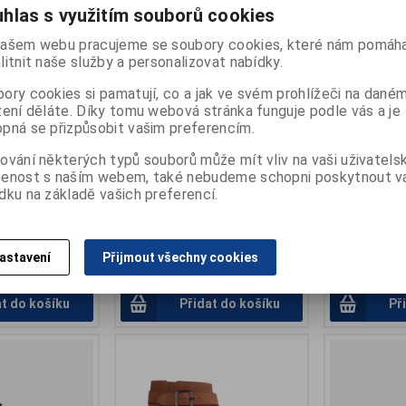
hlas s využitím souborů cookies
ašem webu pracujeme se soubory cookies, které nám pomáha
litnit naše služby a personalizovat nabídky.
ory cookies si pamatují, co a jak ve svém prohlížeči na dané
 MAN
Scholl CAMDEN TWO
Scholl KLAUS
zení děláte. Díky tomu webová stránka funguje podle vás a je
pantofle plná
L
Katalogové číslo:
B-F302001004
pná se přizpůsobit vašim preferencím.
:
B-F263001019
Termín dodání (dny):
skladem
Výrobce:
SCH
:
24
Počet na skladě:
2 pár
Katalogové čí
ování některých typů souborů může mít vliv na vaši uživatels
ny):
skladem
F2956610044
šíře F, stélka Memory Cushion
šenost s naším webem, také nebudeme schopni poskytnout 
1 pár
Záruka (měsíc
dku na základě vašich preferencí.
Termín dodání 
 pánská domácí
Počet na skla
pánské pružné
špičkou
astavení
Přijmout všechny cookies
2 416 Kč
1 791 Kč
at do košíku
Přidat do košíku
Př