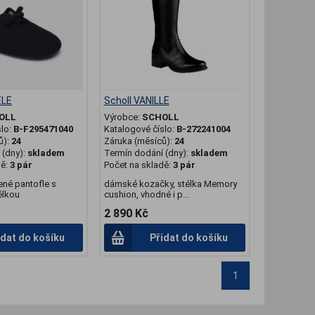
ELE
Scholl VANILLE
OLL
Výrobce:
SCHOLL
slo:
B-F295471040
Katalogové číslo:
B-272241004
ů):
24
Záruka (měsíců):
24
(dny):
skladem
Termín dodání (dny):
skladem
dě:
3 pár
Počet na skladě:
3 pár
ené pantofle s
dámské kozačky, stélka Memory
élkou
cushion, vhodné i p...
2 890 Kč
idat do košíku
Přidat do košíku
1