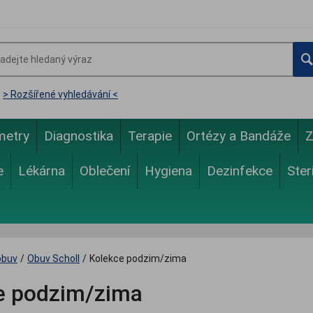
> Rozšířené vyhledávání <
metry
Diagnostika
Terapie
Ortézy a Bandáže
Z
e
Lékárna
Oblečení
Hygiena
Dezinfekce
Ster
obuv
/
Obuv Scholl
/
Kolekce podzim/zima
e podzim/zima