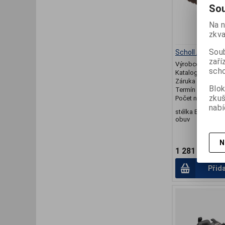
Sou
Na n
zkva
Soub
Scholl AMIATA
zaří
Výrobce:
SCHOL
scho
Katalogové číslo
Záruka (měsíců)
Blok
Termín dodání (d
zku
Počet na skladě:
nabí
stélka Bioprint,
obuv
N
1 281 Kč
Přid