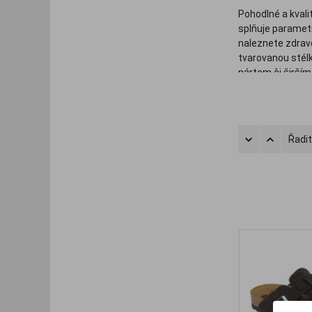
Pohodlné a kvali
splňuje paramet
naleznete zdravé
tvarovanou stélk
nártem či širší
kozačky, dámská
Řadit