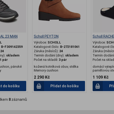
IAL 23 MAN
Scholl PEYTON
Scholl RACH
L
Výrobce:
SCHOLL
Výrobce:
SCH
:
B-F309142359
Katalogové číslo:
B-272181061
Katalogové čí
:
24
Záruka (měsíců):
24
Záruka (měsíc
ny):
skladem
Termín dodání (dny):
skladem
Termín dodání 
1 pár
Počet na skladě:
3 pár
Počet na skla
ushion, pánské
kožená kotníková obuv, stélka
domácí vytepl
y
Memory cushion
paměťovou st
2 290 Kč
1 109 Kč
at do košíku
Přidat do košíku
Př
lkem
8
záznamů