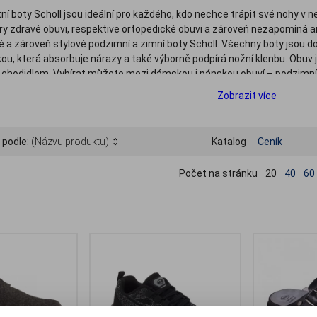
tní boty Scholl jsou ideální pro každého, kdo nechce trápit své nohy v
ry zdravé obuvi, respektive ortopedické obuvi a zároveň nezapomíná a
 a zároveň stylové podzimní a zimní boty Scholl. Všechny boty jsou 
ou, která absorbuje nárazy a také výborně podpírá nožní klenbu. Obuv
m chodidlem. Vybírat můžete mezi dámskou i pánskou obuví – podzimní
 i pánská domácí obuv Scholl pro chladné dny apod.
Zobrazit více
 podle:
(Názvu produktu)
Katalog
Ceník
Počet na stránku
20
40
60