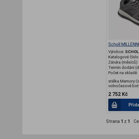
Scholl MILLENN
Výrobce:
SCHOL
Katalogové číslo
Záruka (měsíců)
Termín dodání (d
Počet na skladě:
stélka Memory C
volnočasové bot
2 752 Kč
Přid
Strana
1
z
1
Ce