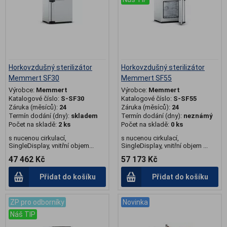
Horkovzdušný sterilizátor
Horkovzdušný sterilizátor
Memmert SF30
Memmert SF55
Výrobce:
Memmert
Výrobce:
Memmert
Katalogové číslo:
S-SF30
Katalogové číslo:
S-SF55
Záruka (měsíců):
24
Záruka (měsíců):
24
Termín dodání (dny):
skladem
Termín dodání (dny):
neznámý
Počet na skladě:
2 ks
Počet na skladě:
0 ks
s nucenou cirkulací,
s nucenou cirkulací,
SingleDisplay, vnitřní objem...
SingleDisplay, vnitřní objem ...
47 462 Kč
57 173 Kč
Přidat do košíku
Přidat do košíku
ZP pro odborníky
Novinka
Náš TIP