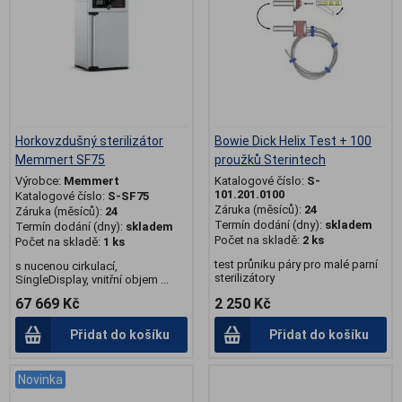
Horkovzdušný sterilizátor
Bowie Dick Helix Test + 100
Memmert SF75
proužků Sterintech
Výrobce:
Memmert
Katalogové číslo:
S-
101.201.0100
Katalogové číslo:
S-SF75
Záruka (měsíců):
24
Záruka (měsíců):
24
Termín dodání (dny):
skladem
Termín dodání (dny):
skladem
Počet na skladě:
2 ks
Počet na skladě:
1 ks
test průniku páry pro malé parní
s nucenou cirkulací,
sterilizátory
SingleDisplay, vnitřní objem ...
67 669 Kč
2 250 Kč
Přidat do košíku
Přidat do košíku
Novinka
.