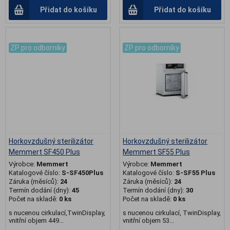
Přidat do košíku
Přidat do košíku
.
.
ZP pro odborníky
ZP pro odborníky
Horkovzdušný sterilizátor
Horkovzdušný sterilizátor
Memmert SF450 Plus
Memmert SF55 Plus
Výrobce:
Memmert
Výrobce:
Memmert
Katalogové číslo:
S-SF450Plus
Katalogové číslo:
S-SF55 Plus
Záruka (měsíců):
24
Záruka (měsíců):
24
Termín dodání (dny):
45
Termín dodání (dny):
30
Počet na skladě:
0 ks
Počet na skladě:
0 ks
s nucenou cirkulací,TwinDisplay,
s nucenou cirkulací, TwinDisplay,
vnitřní objem 449...
vnitřní objem 53...