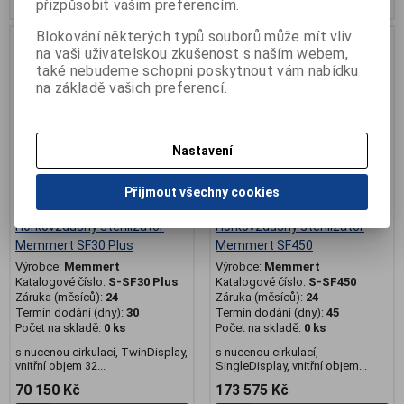
přizpůsobit vašim preferencím.
Blokování některých typů souborů může mít vliv
.
.
na vaši uživatelskou zkušenost s naším webem,
ZP pro odborníky
ZP pro odborníky
také nebudeme schopni poskytnout vám nabídku
na základě vašich preferencí.
Nastavení
Přijmout všechny cookies
Horkovzdušný sterilizátor
Horkovzdušný sterilizátor
Memmert SF30 Plus
Memmert SF450
Výrobce:
Memmert
Výrobce:
Memmert
Katalogové číslo:
S-SF30 Plus
Katalogové číslo:
S-SF450
Záruka (měsíců):
24
Záruka (měsíců):
24
Termín dodání (dny):
30
Termín dodání (dny):
45
Počet na skladě:
0 ks
Počet na skladě:
0 ks
s nucenou cirkulací, TwinDisplay,
s nucenou cirkulací,
vnitřní objem 32...
SingleDisplay, vnitřní objem...
70 150 Kč
173 575 Kč