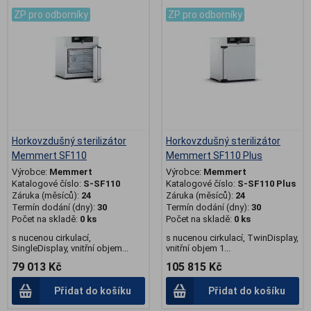
ZP pro odborníky
ZP pro odborníky
Horkovzdušný sterilizátor
Horkovzdušný sterilizátor
Memmert SF110
Memmert SF110 Plus
Výrobce:
Memmert
Výrobce:
Memmert
Katalogové číslo:
S-SF110
Katalogové číslo:
S-SF110 Plus
Záruka (měsíců):
24
Záruka (měsíců):
24
Termín dodání (dny):
30
Termín dodání (dny):
30
Počet na skladě:
0 ks
Počet na skladě:
0 ks
s nucenou cirkulací,
s nucenou cirkulací, TwinDisplay,
SingleDisplay, vnitřní objem...
vnitřní objem 1...
79 013 Kč
105 815 Kč
Přidat do košíku
Přidat do košíku