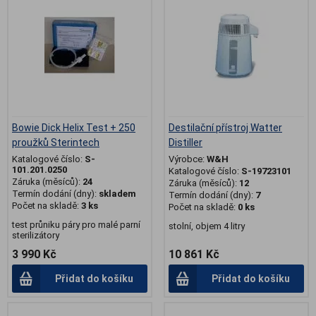
Bowie Dick Helix Test + 250
Destilační přístroj Watter
proužků Sterintech
Distiller
Katalogové číslo:
S-
Výrobce:
W&H
101.201.0250
Katalogové číslo:
S-19723101
Záruka (měsíců):
24
Záruka (měsíců):
12
Termín dodání (dny):
skladem
Termín dodání (dny):
7
Počet na skladě:
3 ks
Počet na skladě:
0 ks
test průniku páry pro malé parní
stolní, objem 4 litry
sterilizátory
3 990 Kč
10 861 Kč
Přidat do košíku
Přidat do košíku
.
.