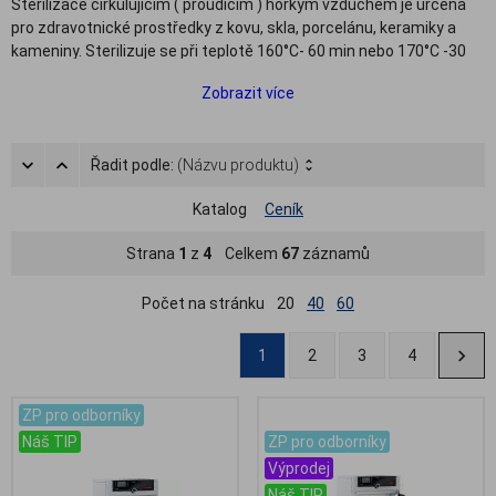
Sterilizace cirkulujícím ( proudícím ) horkým vzduchem je určena
pro zdravotnické prostředky z kovu, skla, porcelánu, keramiky a
kameniny. Sterilizuje se při teplotě 160°C- 60 min nebo 170°C -30
min nebo 180°C-20min. Ve zdravotnictví v ČR nelze používat
Zobrazit více
horkovzdušné sterilizátory bez nucené cirkulace!
Řadit podle:
(Názvu produktu)
Katalog
Ceník
Strana
1
z
4
Celkem
67
záznamů
Počet na stránku
20
40
60
1
2
3
4
ZP pro odborníky
.
Náš TIP
ZP pro odborníky
Výprodej
Náš TIP