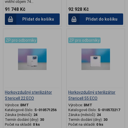
vnitřní objem 74...
91 748 Kč
92 928 Kč
Přidat do košíku
Přidat do košíku
.
.
ZP pro odborníky
ZP pro odborníky
Horkovzdušný sterilizátor
Horkovzdušný sterilizátor
Stericell 22 ECO
Stericell 55 ECO
Výrobce:
BMT
Výrobce:
BMT
Katalogové číslo:
S-010571256
Katalogové číslo:
S-010572217
Záruka (měsíců):
24
Záruka (měsíců):
24
Termín dodání (dny):
30
Termín dodání (dny):
30
Počet na skladě:
0 ks
Počet na skladě:
0 ks