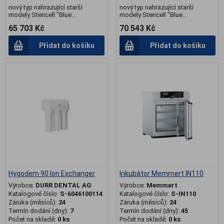
nový typ nahrazující starší
nový typ nahrazující starší
modely Stericell "Blue...
modely Stericell "Blue...
65 703 Kč
70 543 Kč
Přidat do košíku
Přidat do košíku
.
.
Hygodem 90 Ion Exchanger
Inkubátor Memmert IN110
Výrobce:
DURR DENTAL AG
Výrobce:
Memmert
Katalogové číslo:
S-6046100114
Katalogové číslo:
S-IN110
Záruka (měsíců):
24
Záruka (měsíců):
24
Termín dodání (dny):
7
Termín dodání (dny):
45
Počet na skladě:
0 ks
Počet na skladě:
0 ks