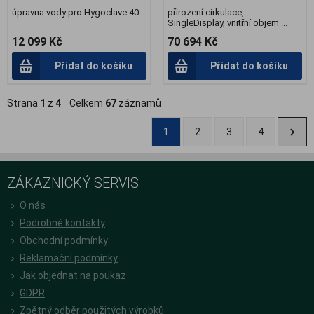
úpravna vody pro Hygoclave 40
přirození cirkulace,
SingleDisplay, vnitřní objem ...
12 099 Kč
70 694 Kč
Přidat do košíku
Přidat do košíku
Strana
1
z
4
Celkem
67
záznamů
1
2
3
4
ZÁKAZNICKÝ SERVIS
O nás
Podrobné kontakty
Obchodní podmínky
Reklamační podmínky
Jak objednat na poukaz
GDPR
Zpětný odběr použitých výrobků