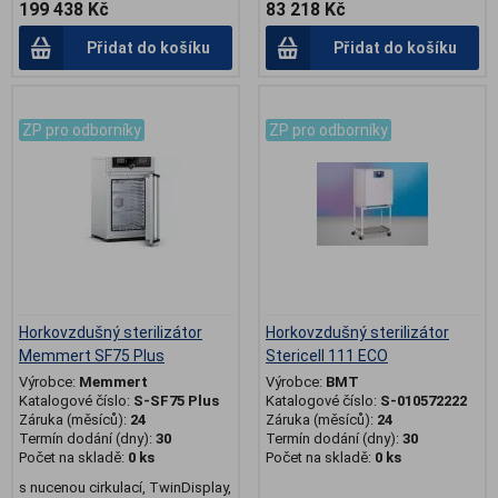
199 438 Kč
83 218 Kč
Přidat do košíku
Přidat do košíku
.
.
ZP pro odborníky
ZP pro odborníky
Horkovzdušný sterilizátor
Horkovzdušný sterilizátor
Memmert SF75 Plus
Stericell 111 ECO
Výrobce:
Memmert
Výrobce:
BMT
Katalogové číslo:
S-SF75 Plus
Katalogové číslo:
S-010572222
Záruka (měsíců):
24
Záruka (měsíců):
24
Termín dodání (dny):
30
Termín dodání (dny):
30
Počet na skladě:
0 ks
Počet na skladě:
0 ks
s nucenou cirkulací, TwinDisplay,