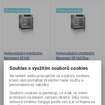
.
.
ZP pro odborníky
ZP pro odborníky
Horkovzdušný sterilizátor
Horkovzdušný sterilizátor
Memmert SF160
Memmert SF160 Plus
Výrobce:
Memmert
Výrobce:
Memmert
Souhlas s využitím souborů cookies
Katalogové číslo:
S-SF160
Katalogové číslo:
S-SF160 Plus
Záruka (měsíců):
24
Záruka (měsíců):
24
Na našem webu pracujeme se soubory cookies,
Termín dodání (dny):
30
Termín dodání (dny):
30
Počet na skladě:
0 ks
Počet na skladě:
0 ks
které nám pomáhají zkvalitnit naše služby a
personalizovat nabídky.
s nucenou cirkulací,
s nucenou cirkulací, TwinDisplay,
SingleDisplay, vnitřní objem...
vnitřní objem 1...
Soubory cookies si pamatují, co a jak ve svém
103 939 Kč
131 830 Kč
prohlížeči na daném zařízení děláte. Díky tomu
webová stránka funguje podle vás a je schopná se
Přidat do košíku
Přidat do košíku