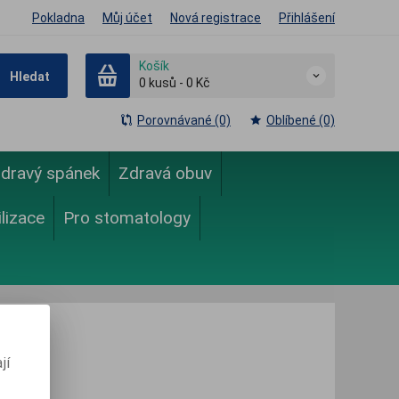
Pokladna
Můj účet
Nová registrace
Přihlášení
Košík
Hledat
0
kusů
-
0 Kč
Porovnávané (0)
Oblíbené (0)
dravý spánek
Zdravá obuv
ilizace
Pro stomatology
jí