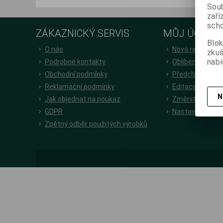
Soub
zaří
scho
ZÁKAZNICKÝ SERVIS
MŮJ ÚČET
Blok
O nás
Nová registrac
zku
nabí
Podrobné kontakty
Oblíbené položk
Obchodní podmínky
Předchozí obje
Reklamační podmínky
Editace zákazn
N
Jak objednat na poukaz
Změnit heslo
GDPR
Nastavení cook
Zpětný odběr použitých výrobků