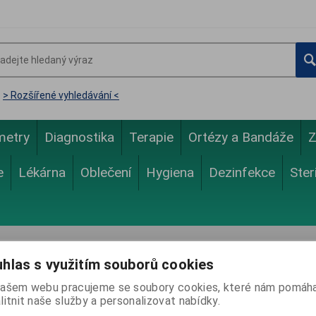
> Rozšířené vyhledávání <
metry
Diagnostika
Terapie
Ortézy a Bandáže
Z
e
Lékárna
Oblečení
Hygiena
Dezinfekce
Ster
hlas s využitím souborů cookies
p omezen
ašem webu pracujeme se soubory cookies, které nám pomáha
litnit naše služby a personalizovat nabídky.
řístupná pouze přihlášeným registrovaným distributorům.