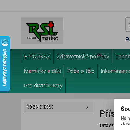
E-POUKAZ
Zdravotnické potřeby
Tono
Maminky a děti
Péče o tělo
Inkontinenc
Pro distributory
ND ZS CHEESE
Sou
Přístu
Na n
zkva
Tato sekce je p