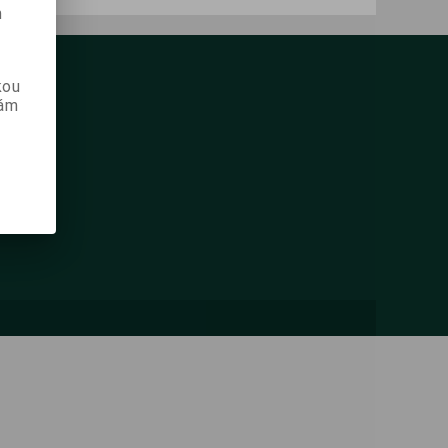
m
kou
vám