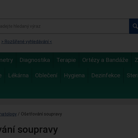
> Rozšířené vyhledávání <
metry
Diagnostika
Terapie
Ortézy a Bandáže
Z
e
Lékárna
Oblečení
Hygiena
Dezinfekce
Ster
matology
/
Ošetřování soupravy
vání soupravy