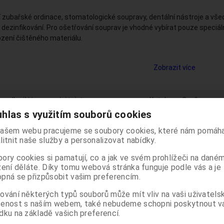
 zubařské ordinace, stomatologické soupravy, dentální nástroje a všec
a dezinfikování. Pro ošetřování souprav je vhodné vybírat pouze speciál
zení čištěného materiálu.
ntu stomatologických doplňků proto naleznete různé druhy čisticích 
hol, roztoky bez aldehydů na čištění plivátek, čističe na monitory a refl
Zobrazit více
 podle:
(Názvu produktu)
Katalog
Ceník
hlas s využitím souborů cookies
Počet na stránku
20
40
60
ašem webu pracujeme se soubory cookies, které nám pomáha
ro stomatology je určeno odborným pracovníkům ve zdravot
litnit naše služby a personalizovat nabídky.
zde uvedené nejsou určeny pro laickou veřejnost. Pokračov
ory cookies si pamatují, co a jak ve svém prohlížeči na dané
těchto stránek potvrzujete, že jste odborníkem ve smyslu 
zení děláte. Díky tomu webová stránka funguje podle vás a je
Sb. o regulaci reklamy.
ZP pro odborníky
ZP pro odbor
Sleva
pná se přizpůsobit vašim preferencím.
domí, že informace obsažené dále na těchto stránkách nej
30 %
ejnosti, nýbrž zdravotnickým odborníkům, a to se všemi rizik
ování některých typů souborů může mít vliv na vaši uživatels
 toho plynoucími pro laickou veřejnost.
šenost s naším webem, také nebudeme schopni poskytnout 
dku na základě vašich preferencí.