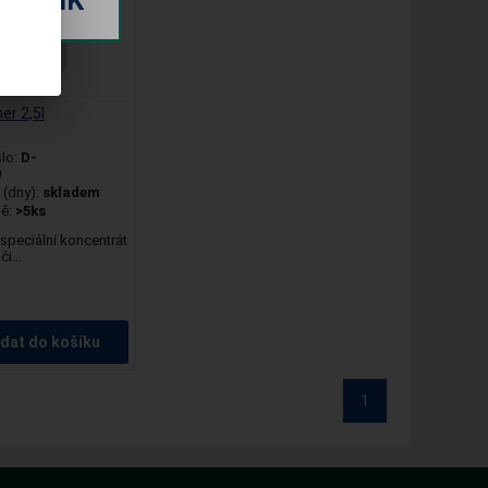
BORNÍK
er 2,5l
slo:
D-
0
(dny):
skladem
dě:
>5ks
speciální koncentrát
i...
idat do košíku
1