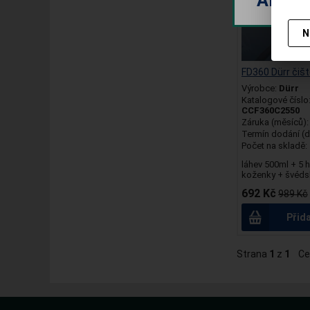
ANO P
N
FD360 Dürr čišt
Výrobce:
Dürr
Katalogové číslo
CCF360C2550
Záruka (měsíců)
Termín dodání (d
Počet na skladě:
láhev 500ml + 5 
koženky + švédská
692 Kč
989 Kč
Přid
Strana
1
z
1
Ce