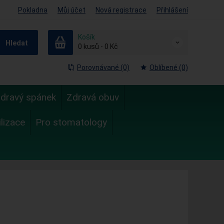
Pokladna
Můj účet
Nová registrace
Přihlášení
Košík
Hledat
0
kusů
-
0 Kč
Porovnávané (0)
Oblíbené (0)
dravý spánek
Zdravá obuv
ilizace
Pro stomatology