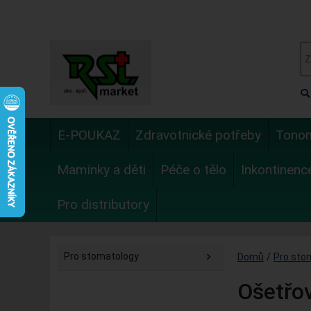
E-POUKAZ
Zdravotnické potřeby
Tono
Maminky a děti
Péče o tělo
Inkontinenc
Pro distributory
Pro stomatology
Domů
/
Pro sto
Ošetřo