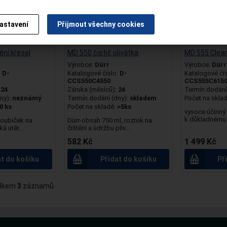
OTVRZUJI
NEJSEM OD
astavení
Přijmout všechny cookies
ění křesel
MD 550 čistič plivátka
MD 555 Clean
Výrobce:
Dürr
Výrobce:
Dürr
:
D-
Katalogové číslo:
D-
Katalogové čí
CCS550C4550
CCS555C615
:
24
Záruka (měsíců):
24
Termín dodání 
ny):
neznámý
Termín dodání (dny):
skladem
Počet na skla
0 ks
Počet na skladě:
>5ks
vysoce účinný 
k důkladnému č
houbiček na
Dürr-obsah 750 ml, roztok na
 utěr...
čištění a údržbu pliv...
582 Kč
1 499 Kč
at do košíku
Přidat do košíku
Př
lkem
3
záznamů