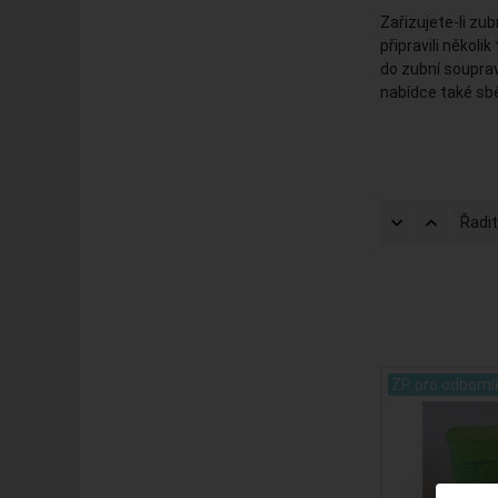
Zařizujete-li zu
připravili někol
do zubní soupra
nabídce také sbě
Řadit
ZP pro odborní