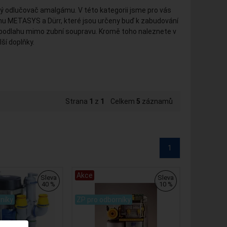
odný odlučovač amalgámu. V této kategorii jsme pro vás
ámu METASYS a Dürr, které jsou určeny buď k zabudování
 podlahu mimo zubní soupravu. Kromě toho naleznete v
ší doplňky.
Strana
1
z
1
Celkem
5
záznamů
1
Akce
Sleva
Sleva
40 %
10 %
.
níky
ZP pro odborníky