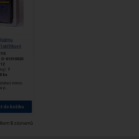
algámu
skříňkový
SYS
:
D-01010020
:
12
ny):
7
0 ks
nstalaci mimo
 p...
at do košíku
lkem
5
záznamů