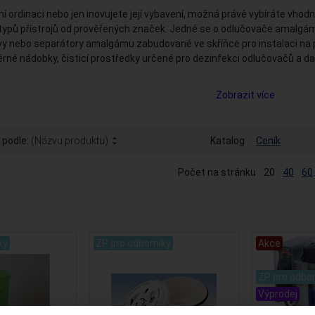
bní ordinaci nebo jen inovujete její vybavení, možná právě vybíráte vh
ik typů přístrojů od prověřených značek. Jedné se o odlučovače amalg
vy nebo separátory amalgámu zabudované ve skříňce pro instalaci na
rné nádobky, čisticí prostředky určené pro dezinfekci odlučovačů a dal
Zobrazit více
 podle:
(Názvu produktu)
Katalog
Ceník
Počet na stránku
20
40
60
ky
ZP pro odborníky
Akce
.
ZP pro odbor
Výprodej