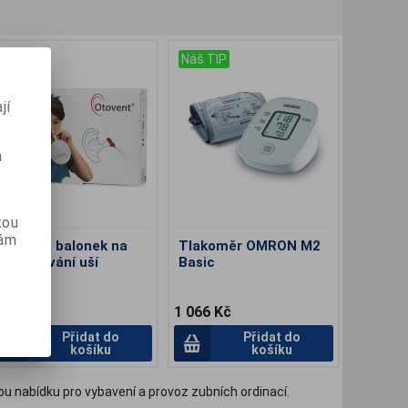
Náš TIP
Náš TIP
jí
m
kou
vám
Otovent balonek na
Tlakoměr OMRON M2
profukování uší
Basic
299 Kč
1 066 Kč
Přidat do
Přidat do
košíku
košíku
ou nabídku pro vybavení a provoz zubních ordinací.