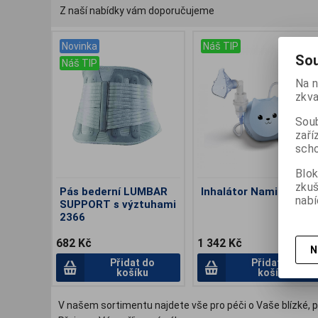
Z naší nabídky vám doporučujeme
Novinka
Náš TIP
Sou
Náš TIP
Na n
zkva
Soub
zaří
scho
Blok
zku
Pás bederní LUMBAR
Inhalátor Nami CAT
nabí
SUPPORT s výztuhami
2366
682 Kč
1 342 Kč
N
Přidat do
Přidat do
košíku
košíku
V našem sortimentu najdete vše pro péči o Vaše blízké, p