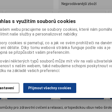
Nejprodávanější zboží
.
Náš TIP
hlas s využitím souborů cookies
Náš TIP
ašem webu pracujeme se soubory cookies, které nám pomáha
litnit naše služby a personalizovat nabídky.
ory cookies si pamatují, co a jak ve svém prohlížeči na dané
zení děláte. Díky tomu webová stránka funguje podle vás a je
pná se přizpůsobit vašim preferencím.
ování některých typů souborů může mít vliv na vaši uživatels
šenost s naším webem, také nebudeme schopni poskytnout 
Chodítko čtyřkolové
Parafínová lázeň BC
dku na základě vašich preferencí.
skládací 101
01
3 408 Kč
3 690 Kč
astavení
Přijmout všechny cookies
Přidat do
Přidat do
košíku
košíku
omůcky pro zdravotní cvičení a relaxaci, ortopedickou obuv nebo širok