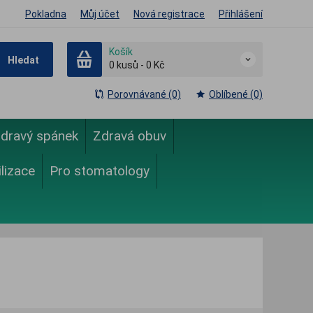
Pokladna
Můj účet
Nová registrace
Přihlášení
Košík
Hledat
0
kusů
-
0 Kč
Porovnávané (0)
Oblíbené (0)
dravý spánek
Zdravá obuv
ilizace
Pro stomatology