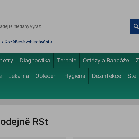
> Rozšířené vyhledávání <
metry
Diagnostika
Terapie
Ortézy a Bandáže
Z
e
Lékárna
Oblečení
Hygiena
Dezinfekce
Ster
rodejně RSt