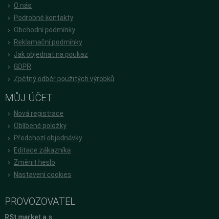
O nás
Podrobné kontakty
Obchodní podmínky
Reklamační podmínky
Jak objednat na poukaz
GDPR
Zpětný odběr použitých výrobků
MŮJ ÚČET
Nová registrace
Oblíbené položky
Předchozí objednávky
Editace zákazníka
Změnit heslo
Nastavení cookies
PROVOZOVATEL
RSt market a.s.