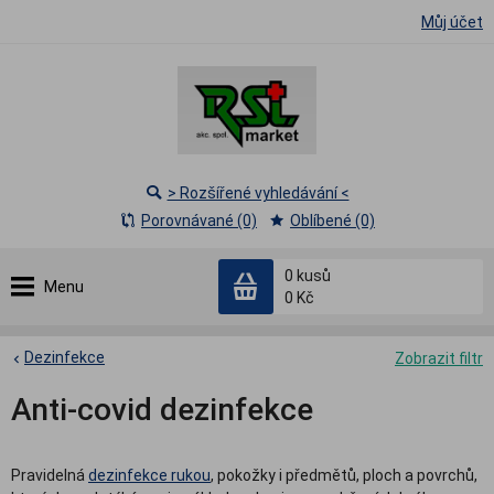
Můj účet
> Rozšířené vyhledávání <
Porovnávané (0)
Oblíbené (0)
0
kusů
Menu
0 Kč
Dezinfekce
Zobrazit filtr
Anti-covid dezinfekce
Pravidelná
dezinfekce rukou
, pokožky i předmětů, ploch a povrchů,