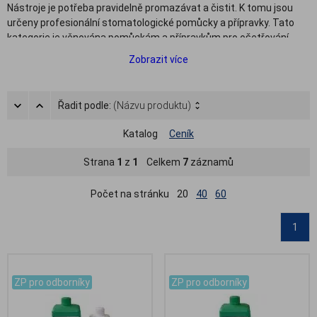
Nástroje je potřeba pravidelně promazávat a čistit. K tomu jsou
určeny profesionální stomatologické pomůcky a přípravky. Tato
kategorie je věnována pomůckám a přípravkům pro ošetřování
stomatologických nástrojů značky W&H. V nabídce naleznete
Zobrazit více
speciální mazací koncovky a adaptéry, mazací spreje, servisní oleje
a další přípravky pro nástroje W&H.
Řadit podle:
(Názvu produktu)
Katalog
Ceník
Strana
1
z
1
Celkem
7
záznamů
Počet na stránku
20
40
60
1
.
.
ZP pro odborníky
ZP pro odborníky