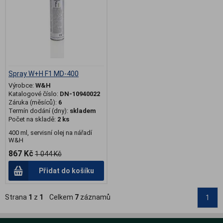
Spray W+H F1 MD-400
Výrobce:
W&H
Katalogové číslo:
DN-10940022
Záruka (měsíců):
6
Termín dodání (dny):
skladem
Počet na skladě:
2 ks
400 ml, servisní olej na nářadí
W&H
867 Kč
1 044 Kč
Přidat do košíku
Strana
1
z
1
Celkem
7
záznamů
1