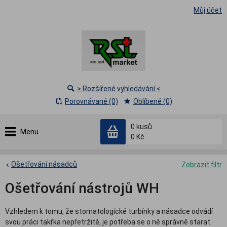
Můj účet
> Rozšířené vyhledávání <
Porovnávané (0)
Oblíbené (0)
0
kusů
Menu
0 Kč
Ošetřování násadců
Zobrazit filtr
Ošetřování nástrojů WH
Vzhledem k tomu, že stomatologické turbínky a násadce odvádí
svou práci takřka nepřetržitě, je potřeba se o ně správně starat.