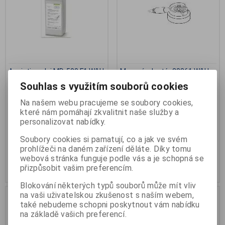
Assistina olej MD-500 F1 W&H
Mazací adaptér 20361 W&H
Výrobce:
W&H
Výrobce:
W&H
Souhlas s využitím souborů cookies
Katalogové číslo:
DN-02675910
Katalogové číslo:
DN-02036100
Záruka (měsíců):
6
Záruka (měsíců):
6
Na našem webu pracujeme se soubory cookies,
Termín dodání (dny):
7
Termín dodání (dny):
3
které nám pomáhají zkvalitnit naše služby a
Počet na skladě:
0 ks
Počet na skladě:
0 ks
personalizovat nabídky.
0,5l, olej do Assistiny 301 Plus
na spray W+H se špičkou na
Soubory cookies si pamatují, co a jak ve svém
W+H
mazání turbín
prohlížeči na daném zařízení děláte. Díky tomu
1 982 Kč
206 Kč
webová stránka funguje podle vás a je schopná se
přizpůsobit vašim preferencím.
Přidat do košíku
Přidat do košíku
Blokování některých typů souborů může mít vliv
na vaši uživatelskou zkušenost s naším webem,
.
ZP pro odborníky
také nebudeme schopni poskytnout vám nabídku
ZP pro odborníky
na základě vašich preferencí.