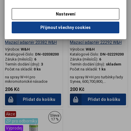
Nastavení
Přijmout všechny cookies
Mazací adaptér 20382 W&H
Mazací adaptér 22292 W&H
Výrobce:
W&H
Výrobce:
W&H
Katalogové číslo:
DN-02038200
Katalogové číslo:
DN-02229200
Záruka (měsíců):
6
Záruka (měsíců):
6
Termín dodání (dny):
3
Termín dodání (dny):
skladem
Počet na skladě:
0 ks
Počet na skladě:
1 ks
na spray W+H pro
na spray W+H pro turbínky řady
mikromotorické násadce
Synea, 600,700,800,...
206 Kč
200 Kč
Přidat do košíku
Přidat do košíku
Akce
Sleva
17 %
ZP pro odborníky
Výprodej