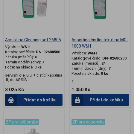
Assistina Cleaning set 26805
Assistina čistící tekutina MC-
1000 W&H
Výrobce:
W&H
Katalogové číslo:
DN-02680500
Výrobce:
W&H
Záruka (měsíců):
6
Katalogové číslo:
DN-02680200
Termín dodání (dny):
7
Záruka (měsíců):
24
Počet na skladě:
0 ks
Termín dodání (dny):
7
Počet na skladě:
0 ks
servisní olej 0,5l + čistící kapalina
1l, do ASSIS...
1l
3 025 Kč
1 050 Kč
Přidat do košíku
Přidat do košíku
.
.
ZP pro odborníky
ZP pro odborníky