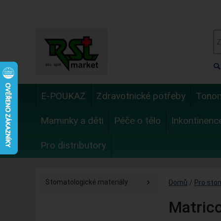
E-POUKAZ
Zdravotnické potřeby
Tono
Maminky a děti
Péče o tělo
Inkontinenc
Pro distributory
Stomatologické materiály
Domů
/
Pro sto
Matric