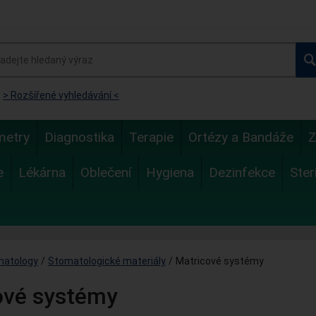
> Rozšířené vyhledávání <
metry
Diagnostika
Terapie
Ortézy a Bandáže
Z
e
Lékárna
Oblečení
Hygiena
Dezinfekce
Ster
matology
/
Stomatologické materiály
/
Matricové systémy
ové systémy