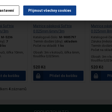
astavení
Přijmout všechny cookies
á Softrix
Matrice pásková Softrix
Matrice pásk
m/3m
0.025mm 6mm/3m
0.025mm 8
:
M-5236
Katalogové číslo:
M-9005797
Katalogové čí
ny):
7
Termín dodání (dny):
skladem
Záruka (měsíc
0 ks
Počet na skladě:
1 ks
Termín dodání 
Počet na skla
uči, šířka 10mm,
Obsah: 3m v kotouči, šířka 6mm,
m.
tloušťka 0,025mm.
Obsah: 3m v k
tloušťka 0,02
520 Kč
520 Kč
at do košíku
Přidat do košíku
Př
lkem
4
záznamů