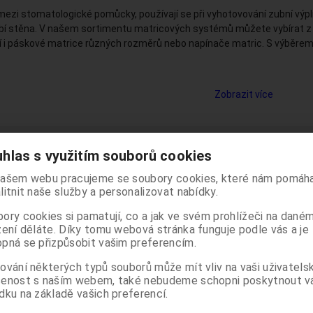
ezi stomatologické pomůcky, používají se při vyhotovování zubní výpln
bí stěna. V našem sortimentu matricových systémů můžete vybírat z
 i páskové matrice různých rozměrů nebo napínače matric. S výběrem
Zobrazit více
 podle:
(Názvu produktu)
Katalog
Ceník
hlas s využitím souborů cookies
Počet na stránku
20
40
60
ašem webu pracujeme se soubory cookies, které nám pomáha
ro stomatology je určeno odborným pracovníkům ve zdravot
litnit naše služby a personalizovat nabídky.
zde uvedené nejsou určeny pro laickou veřejnost. Pokračov
ory cookies si pamatují, co a jak ve svém prohlížeči na dané
těchto stránek potvrzujete, že jste odborníkem ve smyslu 
zení děláte. Díky tomu webová stránka funguje podle vás a je
Sb. o regulaci reklamy.
pná se přizpůsobit vašim preferencím.
ZP pro odborníky
.
domí, že informace obsažené dále na těchto stránkách nej
ky
ZP pro odbor
ejnosti, nýbrž zdravotnickým odborníkům, a to se všemi rizik
ování některých typů souborů může mít vliv na vaši uživatels
 toho plynoucími pro laickou veřejnost.
šenost s naším webem, také nebudeme schopni poskytnout 
dku na základě vašich preferencí.
OTVRZUJI
NEJSEM OD