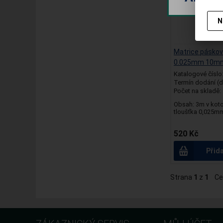
N
Matrice páskov
0.025mm 10m
Katalogové číslo
Termín dodání (d
Počet na skladě:
Obsah: 3m v koto
tloušťka 0,025m
520 Kč
Přid
Strana
1
z
1
Ce