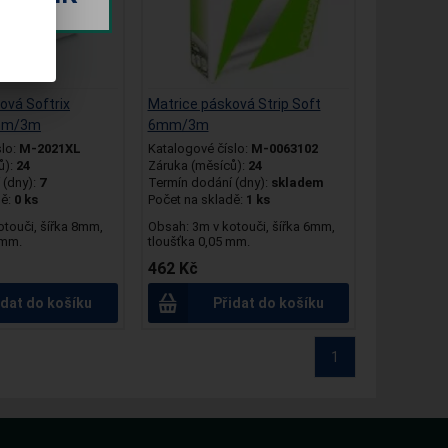
ová Softrix
Matrice pásková Strip Soft
mm/3m
6mm/3m
slo:
M-2021XL
Katalogové číslo:
M-0063102
ů):
24
Záruka (měsíců):
24
(dny):
7
Termín dodání (dny):
skladem
dě:
0 ks
Počet na skladě:
1 ks
otouči, šířka 8mm,
Obsah: 3m v kotouči, šířka 6mm,
5mm.
tloušťka 0,05 mm.
462 Kč
idat do košíku
Přidat do košíku
1