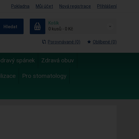
Pokladna
Můj účet
Nová registrace
Přihlášení
Košík
Hledat
0
kusů
-
0 Kč
Porovnávané (0)
Oblíbené (0)
dravý spánek
Zdravá obuv
ilizace
Pro stomatology