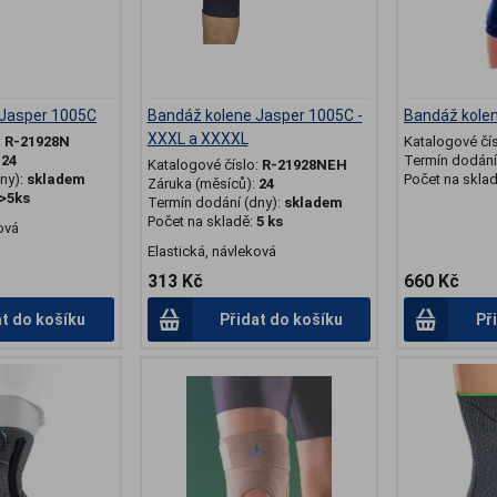
 Jasper 1005C
Bandáž kolene Jasper 1005C -
Bandáž kole
XXXL a XXXXL
:
R-21928N
Katalogové čí
:
24
Termín dodání 
Katalogové číslo:
R-21928NEH
ny):
skladem
Počet na skla
Záruka (měsíců):
24
>5ks
Termín dodání (dny):
skladem
Počet na skladě:
5 ks
ová
Elastická, návleková
313 Kč
660 Kč
at do košíku
Přidat do košíku
Př