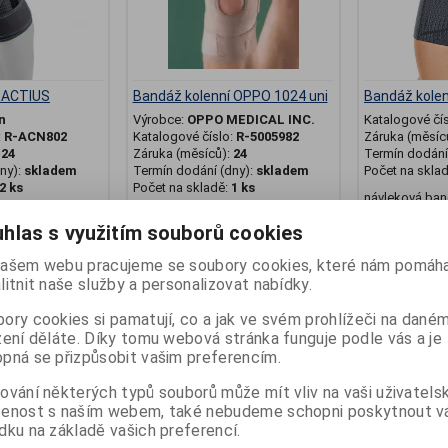
í ACTIUS
Bandáž kolenní OPPO 1024 uni
Bandáž kolen
n
Výrobce:
OPPO MEDICAL INC.
Katalogové čí
:
R-ACN802
Katalogové číslo:
R-5005982
Záruka (měsíc
:
24
Záruka (měsíců):
24
Termín dodání 
ny):
skladem
Termín dodání (dny):
skladem
Počet na skla
2 ks
Počet na skladě:
1 ks
návleková ban
st, zapínaní na
Velikost: univerzální pro obvod
hlas s využitím souborů cookies
kolena 31,8 - 40,6...
425 Kč
584 Kč
ašem webu pracujeme se soubory cookies, které nám pomáha
litnit naše služby a personalizovat nabídky.
at do košíku
Přidat do košíku
Př
ory cookies si pamatují, co a jak ve svém prohlížeči na dané
zení děláte. Díky tomu webová stránka funguje podle vás a je
pná se přizpůsobit vašim preferencím.
ování některých typů souborů může mít vliv na vaši uživatels
šenost s naším webem, také nebudeme schopni poskytnout 
dku na základě vašich preferencí.