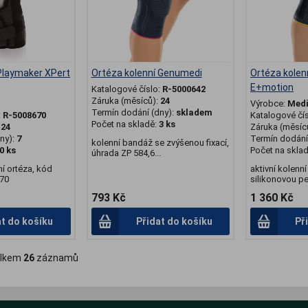
Playmaker XPert
Ortéza kolenní Genumedi
Ortéza kolen
E+motion
Katalogové číslo:
R-5000642
Záruka (měsíců):
24
Výrobce:
Med
Termín dodání (dny):
skladem
:
R-5008670
Katalogové čí
Počet na skladě:
3 ks
:
24
Záruka (měsíc
ny):
7
Termín dodání 
kolenní bandáž se zvýšenou fixací,
0 ks
Počet na skla
úhrada ZP 584,6...
ní ortéza, kód
aktivní kolenn
670
silikonovou pe
793 Kč
1 360 Kč
at do košíku
Přidat do košíku
Př
lkem
26
záznamů