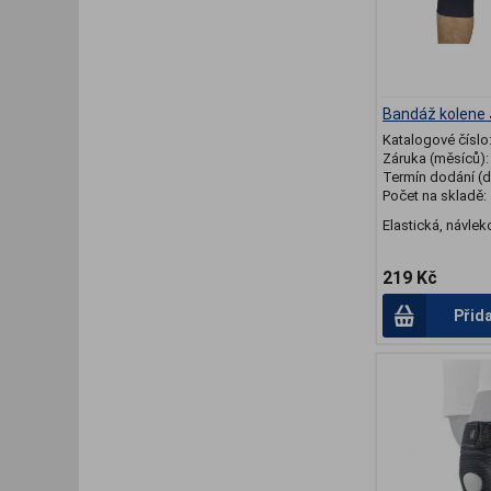
Bandáž kolene
Katalogové číslo
Záruka (měsíců)
Termín dodání (d
Počet na skladě:
Elastická, návlek
219 Kč
Přid