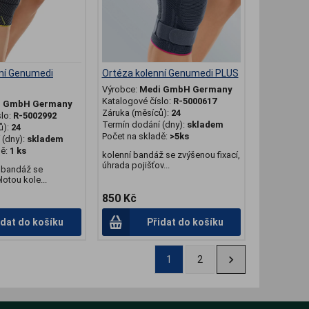
ní Genumedi
Ortéza kolenní Genumedi PLUS
Výrobce:
Medi GmbH Germany
Katalogové číslo:
R-5000617
i GmbH Germany
Záruka (měsíců):
24
slo:
R-5002992
Termín dodání (dny):
skladem
ů):
24
Počet na skladě:
>5ks
(dny):
skladem
dě:
1 ks
kolenní bandáž se zvýšenou fixací,
úhrada pojišťov...
í bandáž se
lotou kole...
850 Kč
idat do košíku
Přidat do košíku
1
2