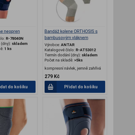
ne neopren
Bandáž kolene ORTHOSIS s
bambusovým vláknem
slo:
R-78040N
(dny):
skladem
Výrobce:
ANTAR
dě:
1 ks
Katalogové číslo:
R-AT53012
Termín dodání (dny):
skladem
Počet na skladě:
>5ks
kompresní návlek, jemně zahřívá
279 Kč
idat do košíku
Přidat do košíku
.