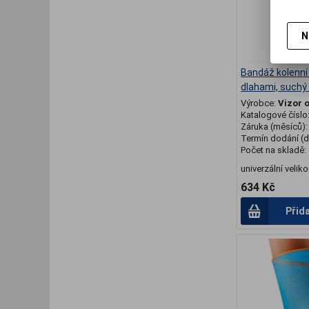
N
Bandáž kolenní
dlahami, suchý 
Výrobce:
Vizor 
Katalogové číslo
Záruka (měsíců)
Termín dodání (d
Počet na skladě:
univerzální veliko
634 Kč
Přid