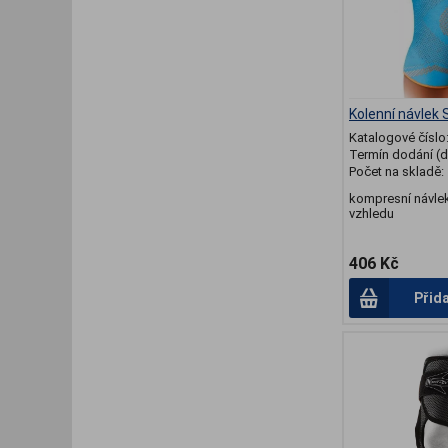
Kolenní návlek
Katalogové číslo
Termín dodání (d
Počet na skladě:
kompresní návle
vzhledu
406 Kč
Přid
.