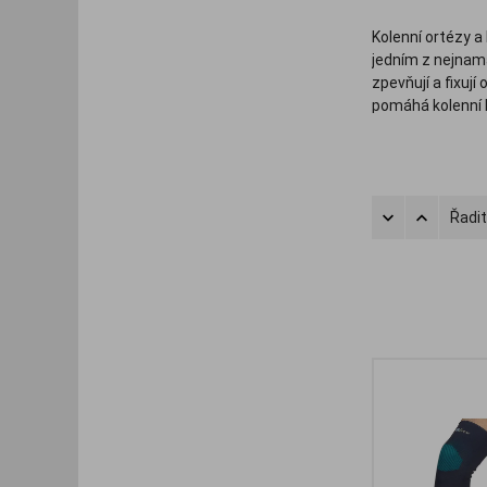
Kolenní ortézy a
jedním z nejnamá
zpevňují a fixují
pomáhá kolenní b
Existuje více ty
návleky na kolen
maximální oporu
Řadit