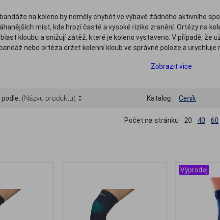
 bandáže na koleno by neměly chybět ve výbavě žádného aktivního sporto
hanějších míst, kde hrozí časté a vysoké riziko zranění. Ortézy na ko
 oblast kloubu a snižují zátěž, které je koleno vystaveno. V případě, že 
andáž nebo ortéza držet kolenní kloub ve správné poloze a urychluje 
pů kolenních ortéz, vyberte si takovou, která nejlépe bude vyhovovat 
Zobrazit více
o, zahřívací kolenní návleky, neoprenové bandáže kolene i pevnější, vyz
.
 podle:
(Názvu produktu)
Katalog
Ceník
Počet na stránku
20
40
60
Výprodej