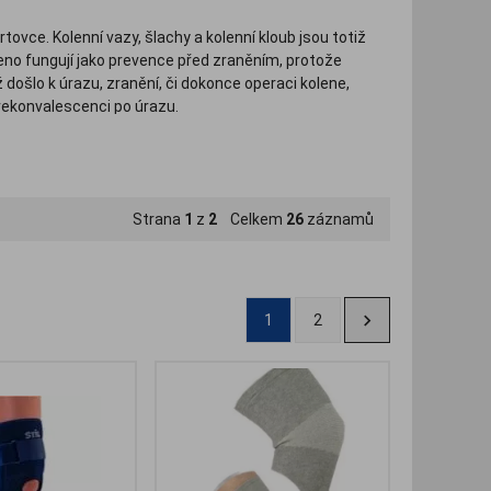
vce. Kolenní vazy, šlachy a kolenní kloub jsou totiž
leno fungují jako prevence před zraněním, protože
už došlo k úrazu, zranění, či dokonce operaci kolene,
rekonvalescenci po úrazu.
vašim potřebám. V naší nabídce naleznete kompresní
tužené ortézy na koleno, které kloubu poskytují
Strana
1
z
2
Celkem
26
záznamů
1
2