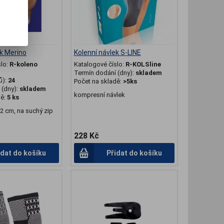
ek Merino
Kolenní návlek S-LINE
slo:
R-koleno
Katalogové číslo:
R-KOLSline
Termín dodání (dny):
skladem
ů):
24
Počet na skladě:
>5ks
(dny):
skladem
kompresní návlek
dě:
5 ks
2 cm, na suchý zip
228 Kč
idat do košíku
Přidat do košíku