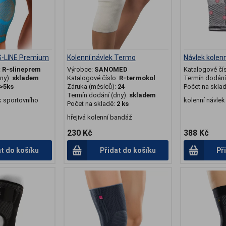
 S-LINE Premium
Kolenní návlek Termo
Návlek kolen
:
R-slineprem
Výrobce:
SANOMED
Katalogové čí
ny):
skladem
Katalogové číslo:
R-termokol
Termín dodání 
>5ks
Záruka (měsíců):
24
Počet na skla
Termín dodání (dny):
skladem
k sportovního
kolenní návle
Počet na skladě:
2 ks
hřejivá kolenní bandáž
230 Kč
388 Kč
at do košíku
Přidat do košíku
Př