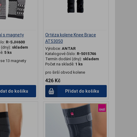
ní s magnety
Ortéza kolene Knee Brace
AT53050
slo:
R-SJH600
(dny):
skladem
Výrobce:
ANTAR
dě:
5 ks
Katalogové číslo:
R-5015746
Termín dodání (dny):
skladem
k se 13 magnety
Počet na skladě:
1 ks
pro širší obvod kolene
426 Kč
idat do košíku
Přidat do košíku