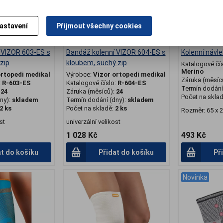
astavení
Přijmout všechny cookies
 VIZOR 603-ES s
Bandáž kolenní VIZOR 604-ES s
Kolenní návl
zip
kloubem, suchý zip
Katalogové čí
Merino
ortopedi medikal
Výrobce:
Vizor ortopedi medikal
Záruka (měsíc
:
R-603-ES
Katalogové číslo:
R-604-ES
Termín dodání 
:
24
Záruka (měsíců):
24
Počet na skla
ny):
skladem
Termín dodání (dny):
skladem
2 ks
Počet na skladě:
2 ks
Rozměr: 65 x 2
st
univerzální velikost
1 028 Kč
493 Kč
at do košíku
Přidat do košíku
Př
Novinka