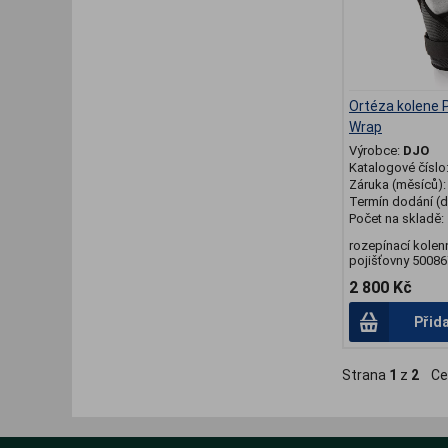
Ortéza kolene 
Wrap
Výrobce:
DJO
Katalogové číslo
Záruka (měsíců)
Termín dodání (d
Počet na skladě:
rozepínací kolen
pojišťovny 5008
2 800 Kč
Přid
Strana
1
z
2
Ce