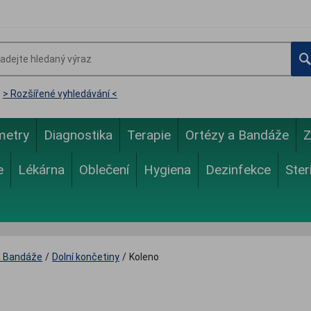
> Rozšířené vyhledávání <
metry
Diagnostika
Terapie
Ortézy a Bandáže
Z
e
Lékárna
Oblečení
Hygiena
Dezinfekce
Ster
a Bandáže
/
Dolní končetiny
/
Koleno