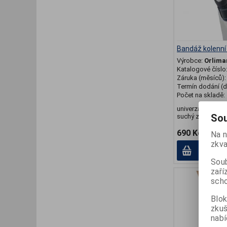
Bandáž kolenn
Výrobce:
Orlima
Katalogové číslo
Záruka (měsíců)
Termín dodání (d
Počet na skladě:
univerzální veliko
Sou
suchý zip
690 Kč
Na n
zkva
Přid
Soub
zaří
scho
Blok
zku
nabí