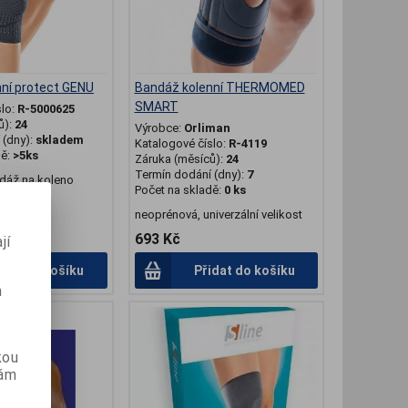
ní protect GENU
Bandáž kolenní THERMOMED
SMART
slo:
R-5000625
ů):
24
Výrobce:
Orliman
(dny):
skladem
Katalogové číslo:
R-4119
dě:
>5ks
Záruka (měsíců):
24
Termín dodání (dny):
7
dáž na koleno
Počet na skladě:
0 ks
neoprénová, univerzální velikost
693 Kč
jí
idat do košíku
Přidat do košíku
m
kou
vám