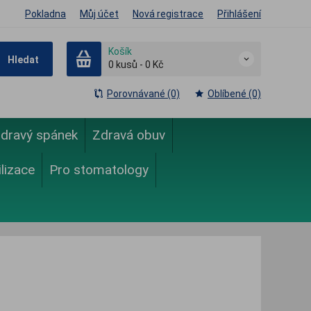
Pokladna
Můj účet
Nová registrace
Přihlášení
Košík
Hledat
0
kusů
-
0 Kč
Porovnávané (0)
Oblíbené (0)
dravý spánek
Zdravá obuv
ilizace
Pro stomatology