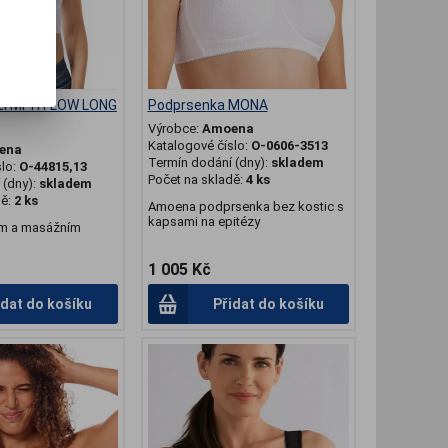
 LYMPH FLOW LONG
Podprsenka MONA
Výrobce:
Amoena
Katalogové číslo:
O-0606-3513
ena
Termín dodání (dny):
skladem
slo:
O-44815,13
Počet na skladě:
4 ks
(dny):
skladem
dě:
2 ks
Amoena podprsenka bez kostic s
kapsami na epitézy
ým a masážním
1 005 Kč
idat do košíku
Přidat do košíku