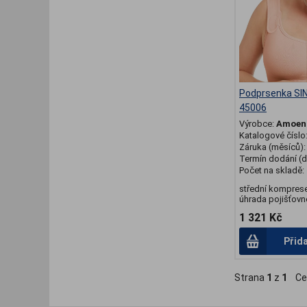
Podprsenka SI
45006
Výrobce:
Amoen
Katalogové číslo
Záruka (měsíců)
Termín dodání (d
Počet na skladě:
střední kompres
úhrada pojišťovno
1 321 Kč
Přid
Strana
1
z
1
Ce