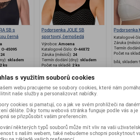
RA SB s
Podprsenka JOLIE SB
Podprsenka K
kou černá
sportovní, černošedá
Katalogové čí
Záruka (měsíc
a
Výrobce:
Amoena
Termín dodání 
:
O-45095
Katalogové číslo:
O-44872
Počet na skla
:
24
Záruka (měsíců):
24
ny):
skladem
Termín dodání (dny):
skladem
bílá, skladem 
2 ks
Počet na skladě:
2 ks
hlas s využitím souborů cookies
1 434 Kč
695 Kč
ašem webu pracujeme se soubory cookies, které nám pomáha
at do košíku
Přidat do košíku
Př
litnit naše služby a personalizovat nabídky.
ory cookies si pamatují, co a jak ve svém prohlížeči na dané
Novinka
zení děláte. Díky tomu webová stránka funguje podle vás a je
pná se přizpůsobit vašim preferencím.
ování některých typů souborů může mít vliv na vaši uživatels
šenost s naším webem, také nebudeme schopni poskytnout 
dku na základě vašich preferencí.