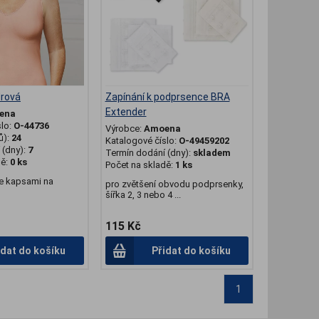
drová
Zapínání k podprsence BRA
Extender
ena
slo:
O-44736
Výrobce:
Amoena
ů):
24
Katalogové číslo:
O-49459202
(dny):
7
Termín dodání (dny):
skladem
dě:
0 ks
Počet na skladě:
1 ks
se kapsami na
pro zvětšení obvodu podprsenky,
šířka 2, 3 nebo 4 ...
115 Kč
idat do košíku
Přidat do košíku
1