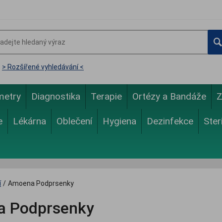
> Rozšířené vyhledávání <
metry
Diagnostika
Terapie
Ortézy a Bandáže
Z
e
Lékárna
Oblečení
Hygiena
Dezinfekce
Ster
í
/
Amoena Podprsenky
 Podprsenky