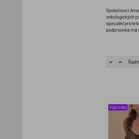
Společnost Amoe
onkologických pa
speciální protet
podprsenka má s
V této kategori
pořídit také spe
podrážděné pok
Řadit
Výprodej