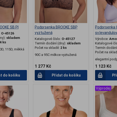
OOKE SB PI
Podprsenka BROOKE SBP
Podprsenka
vyztužená
sv.levandulo
:
O-45126
ny):
skladem
Katalogové číslo:
O-45127
Výrobce:
Amo
4 ks
Termín dodání (dny):
skladem
Katalogové čí
Počet na skladě:
2 ks
Termín dodání 
10D, 115D, měkká
Počet na skla
90C a 95C měkce vyztužená
elegantní pod
1 277 Kč
1 123 Kč
at do košíku
Přidat do košíku
Př
Výprodej