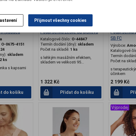
astavení
Přijmout všechny cookies
RA padded
Podprsenka Leslie SB písková
Podprsenka
SB FC
a
Katalogové číslo:
O-44847
:
O-0675-4151
Termín dodání (dny):
skladem
Výrobce:
Amo
:
24
Počet na skladě:
1 ks
Katalogové čí
ny):
skladem
Termín dodání 
s lehkým masážním efektem,
2 ks
Počet na skla
skladem ve velikosti 95...
nka s kapsami
s terapeutick
účinkem
1 322 Kč
2 199 Kč
at do košíku
Přidat do košíku
Př
Výprodej