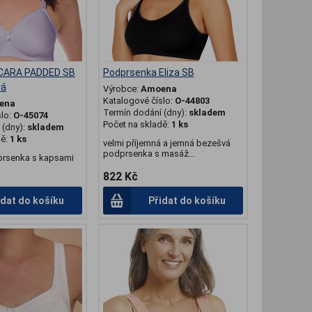
 CARA PADDED SB
Podprsenka Eliza SB
vá
Výrobce:
Amoena
Katalogové číslo:
O-44803
ena
Termín dodání (dny):
skladem
slo:
O-45074
Počet na skladě:
1 ks
(dny):
skladem
dě:
1 ks
velmi příjemná a jemná bezešvá
podprsenka s masáž...
prsenka s kapsami
822 Kč
idat do košíku
Přidat do košíku
.