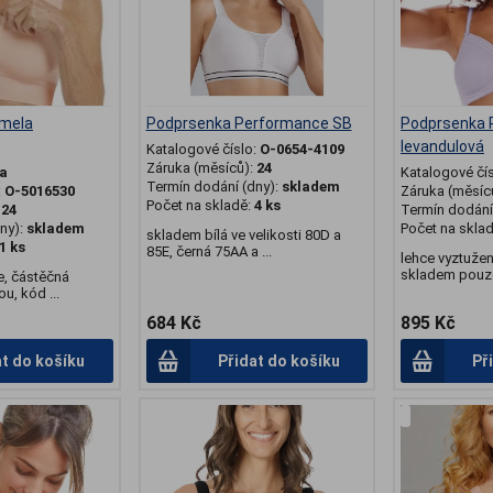
mela
Podprsenka Performance SB
Podprsenka
levandulová
Katalogové číslo:
O-0654-4109
Záruka (měsíců):
24
a
Katalogové čí
Termín dodání (dny):
skladem
:
O-5016530
Záruka (měsíc
Počet na skladě:
4 ks
:
24
Termín dodání 
ny):
skladem
Počet na skla
skladem bílá ve velikosti 80D a
1 ks
85E, černá 75AA a ...
lehce vyztužen
skladem pouze 
, částěčná
u, kód ...
684 Kč
895 Kč
at do košíku
Přidat do košíku
Př
.
.