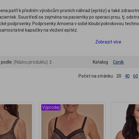
na patří k předním výrobcům prsních náhrad (epitéz) a také zdravotní
cientek. Soustředí se zejména na pacientky po operaci prsu, tj. odstra
ické podprsenky. Podprsenky Amoena v sobě kloubí pokrokovou technolog
amostatné kapsičky na vložení epitéz.
i jsme připravili celou řadu dámských podprsenek Amoena v různých v
Zobrazit více
ciální přípravky na čištění prsních epitéz (kartáčky a čisticí krémy a p
ožky.
 podle:
(Názvu produktu)
Katalog
Ceník
Počet na stránku
20
40
60
Výprodej