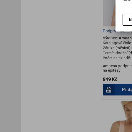
N
Podprsenka LA
Výrobce:
Amoen
Katalogové číslo
Záruka (měsíců)
Termín dodání (d
Počet na skladě:
Amoena podprse
na epitézy
849 Kč
Přid