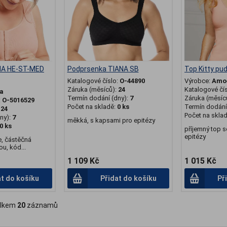
NA HE-ST-MED
Podprsenka TIANA SB
Top Kitty pu
Katalogové číslo:
O-44890
Výrobce:
Amo
Záruka (měsíců):
24
Katalogové čí
a
Termín dodání (dny):
7
Záruka (měsíc
:
O-5016529
Počet na skladě:
0 ks
Termín dodání 
:
24
Počet na skla
ny):
7
měkká, s kapsami pro epitézy
0 ks
příjemný top 
epitézy
e, částěčná
u, kód...
1 109 Kč
1 015 Kč
at do košíku
Přidat do košíku
Př
lkem
20
záznamů