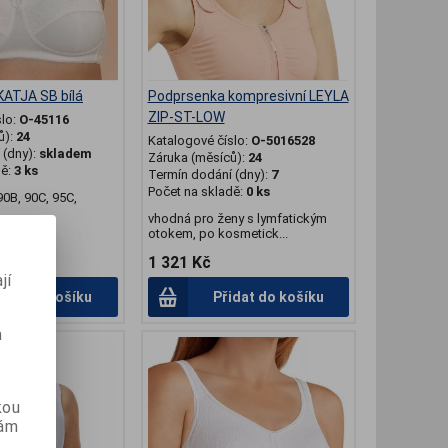
ATJA SB bílá
Podprsenka kompresivní LEYLA
ZIP-ST-LOW
slo:
O-45116
ů):
24
Katalogové číslo:
O-5016528
(dny):
skladem
Záruka (měsíců):
24
dě:
3 ks
Termín dodání (dny):
7
Počet na skladě:
0 ks
90B, 90C, 95C,
vhodná pro ženy s lymfatickým
otokem, po kosmetick...
1 321 Kč
jí
idat do košíku
Přidat do košíku
m
kou
vám