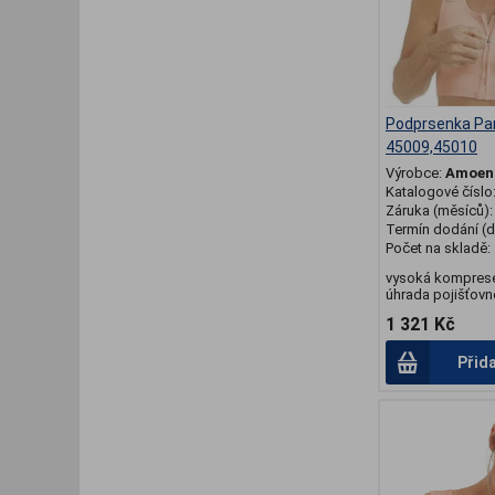
Podprsenka Pa
45009,45010
Výrobce:
Amoen
Katalogové číslo
Záruka (měsíců)
Termín dodání (d
Počet na skladě:
vysoká komprese
úhrada pojišťovno
1 321 Kč
Přid
.