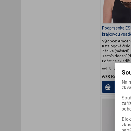
Podprsenka ES
krajkovou vsad
Výrobce:
Amoen
Katalogové číslo
Záruka (měsíců)
Termín dodání (d
Počet na skladě:
vel. S - 3XL
Sou
678 Kč
Na n
Přid
zkva
Soub
zaří
scho
Blok
zku
nabí