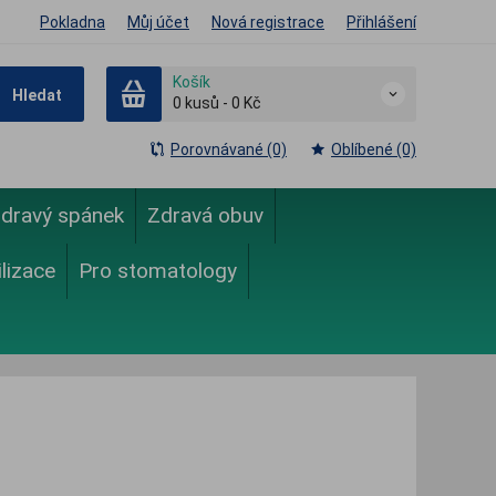
Pokladna
Můj účet
Nová registrace
Přihlášení
Košík
Hledat
0
kusů
-
0 Kč
Porovnávané (0)
Oblíbené (0)
dravý spánek
Zdravá obuv
ilizace
Pro stomatology