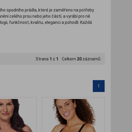
ho spodního prádla, které je zaměřeno na potřeby
nění celého prsu nebo jeho částí, a vyrábí pro ně
ii, funkčnost, kvalitu, eleganci a pohodlí. Každá
ariantách a provedeních. Kromě toho u nás můžete
ěny) a také pečující krémy Amoena pro zklidnění
Strana
1
z
1
Celkem
20
záznamů
1