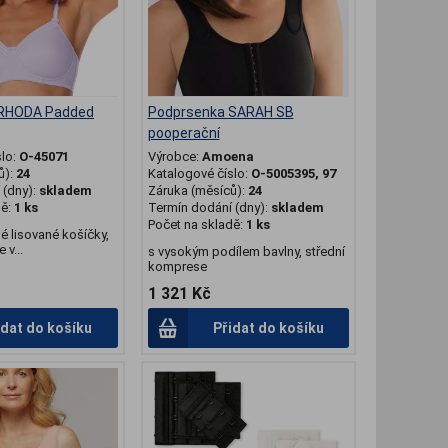
 RHODA Padded
Podprsenka SARAH SB
pooperační
slo:
O-45071
Výrobce:
Amoena
ů):
24
Katalogové číslo:
O-5005395, 97
(dny):
skladem
Záruka (měsíců):
24
dě:
1 ks
Termín dodání (dny):
skladem
Počet na skladě:
1 ks
é lisované košíčky,
v...
s vysokým podílem bavlny, střední
komprese
1 321 Kč
idat do košíku
Přidat do košíku