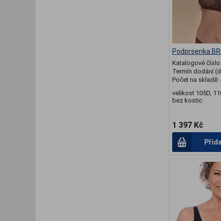
Podprsenka BR
Katalogové číslo
Termín dodání (d
Počet na skladě:
velikost 105D, 1
bez kostic
1 397 Kč
Přid