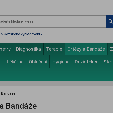
> Rozšířené vyhledávání <
metry
Diagnostika
Terapie
Ortézy a Bandáže
Z
e
Lékárna
Oblečení
Hygiena
Dezinfekce
Ster
a Bandáže
 a Bandáže