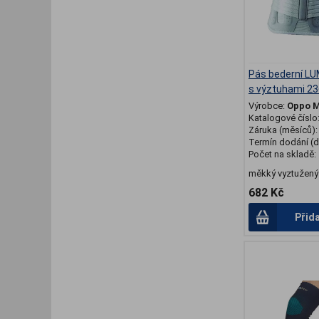
Pás bederní 
s výztuhami 2
Výrobce:
Oppo M
Katalogové číslo
Záruka (měsíců)
Termín dodání (d
Počet na skladě:
měkký vyztužený
682 Kč
Přid