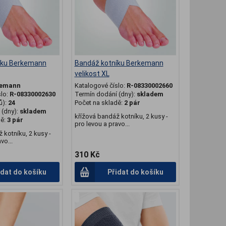
íku Berkemann
Bandáž kotníku Berkemann
velikost XL
kemann
Katalogové číslo:
R-08330002660
slo:
R-08330002630
Termín dodání (dny):
skladem
ů):
24
Počet na skladě:
2 pár
(dny):
skladem
křížová bandáž kotníku, 2 kusy -
dě:
3 pár
pro levou a pravo...
 kotníku, 2 kusy -
vo...
310 Kč
idat do košíku
Přidat do košíku
.