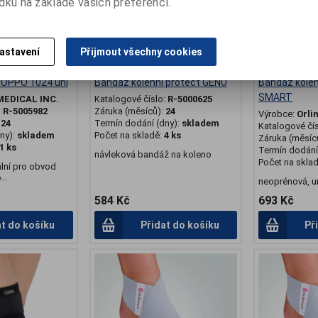
dku na základě vašich preferencí.
astavení
Přijmout všechny cookies
 OPPO 1024 uni
Bandáž kolenní protect GENU
Bandáž kol
SMART
MEDICAL INC.
Katalogové číslo:
R-5000625
:
R-5005982
Záruka (měsíců):
24
Výrobce:
Orli
:
24
Termín dodání (dny):
skladem
Katalogové čí
ny):
skladem
Počet na skladě:
4 ks
Záruka (měsíc
1 ks
Termín dodání 
návleková bandáž na koleno
Počet na skla
ální pro obvod
..
neoprénová, un
584 Kč
693 Kč
at do košíku
Přidat do košíku
Př