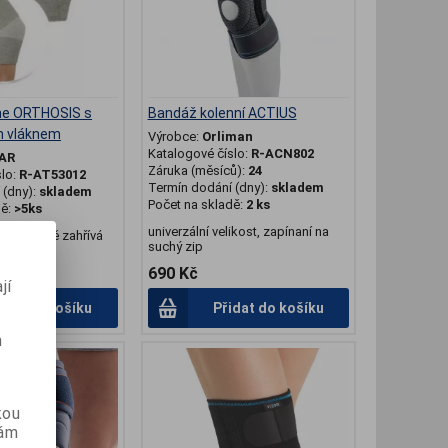
ne ORTHOSIS s
Bandáž kolenní ACTIUS
 vláknem
Výrobce:
Orliman
Katalogové číslo:
R-ACN802
AR
Záruka (měsíců):
24
slo:
R-AT53012
Termín dodání (dny):
skladem
(dny):
skladem
Počet na skladě:
2 ks
dě:
>5ks
univerzální velikost, zapínaní na
lek, jemně zahřívá
suchý zip
690 Kč
jí
idat do košíku
Přidat do košíku
m
kou
vám