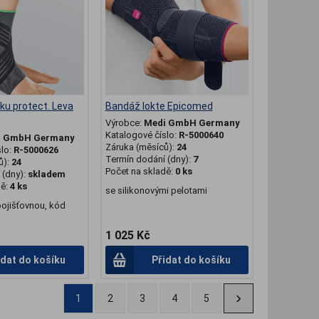
ku protect. Leva
Bandáž lokte Epicomed
Výrobce:
Medi GmbH Germany
Katalogové číslo:
R-5000640
i GmbH Germany
Záruka (měsíců):
24
slo:
R-5000626
Termín dodání (dny):
7
ů):
24
Počet na skladě:
0 ks
(dny):
skladem
dě:
4 ks
se silikonovými pelotami
pojišťovnou, kód
1 025 Kč
idat do košíku
Přidat do košíku
1
2
3
4
5