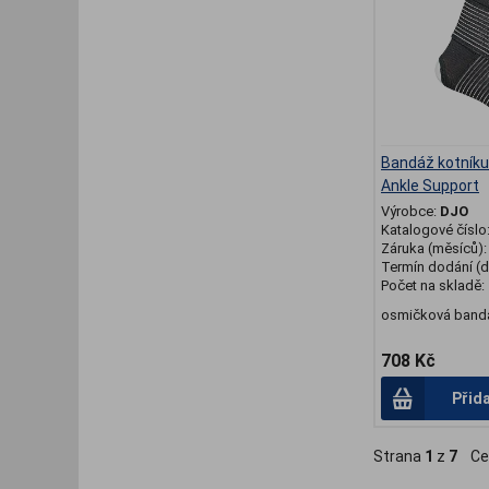
Bandáž kotníku
Ankle Support
Výrobce:
DJO
Katalogové číslo
Záruka (měsíců)
Termín dodání (d
Počet na skladě:
osmičková band
708 Kč
Přid
Strana
1
z
7
Ce