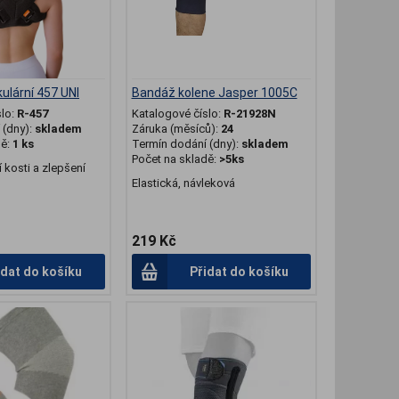
ulární 457 UNI
Bandáž kolene Jasper 1005C
slo:
R-457
Katalogové číslo:
R-21928N
(dny):
skladem
Záruka (měsíců):
24
dě:
1 ks
Termín dodání (dny):
skladem
Počet na skladě:
>5ks
ní kosti a zlepšení
Elastická, návleková
219 Kč
idat do košíku
Přidat do košíku