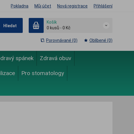
Pokladna
Můj účet
Nová registrace
Přihlášení
Košík
Hledat
0
kusů
-
0 Kč
Porovnávané (0)
Oblíbené (0)
dravý spánek
Zdravá obuv
ilizace
Pro stomatology