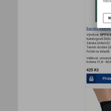
nabí
N
Bandáž kolenní
Výrobce:
OPPO 
Katalogové číslo
Záruka (měsíců)
Termín dodání (d
Počet na skladě:
Velikost: univerz
kolena 31,8 - 40,6.
425 Kč
Přid