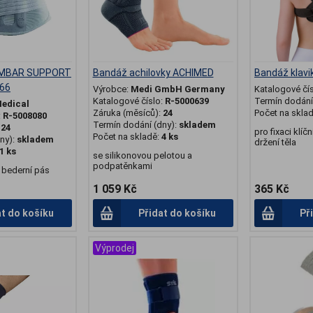
LUMBAR SUPPORT
Bandáž achilovky ACHIMED
Bandáž klavik
366
Výrobce:
Medi GmbH Germany
Katalogové čí
Katalogové číslo:
R-5000639
Termín dodání 
edical
Záruka (měsíců):
24
Počet na skla
:
R-5008080
Termín dodání (dny):
skladem
:
24
pro fixaci klíč
Počet na skladě:
4 ks
ny):
skladem
držení těla
1 ks
se silikonovou pelotou a
podpatěnkami
 bederní pás
1 059 Kč
365 Kč
at do košíku
Přidat do košíku
Př
Výprodej