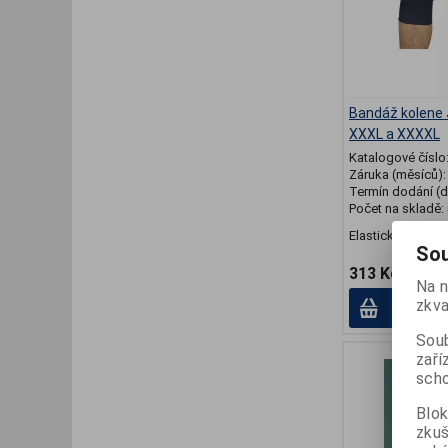
Bandáž kolene 
XXXL a XXXXL
Katalogové číslo
Záruka (měsíců)
Termín dodání (d
Počet na skladě:
Elastická, návlek
Sou
313 Kč
Na n
zkva
Přid
Soub
zaří
scho
Blok
zku