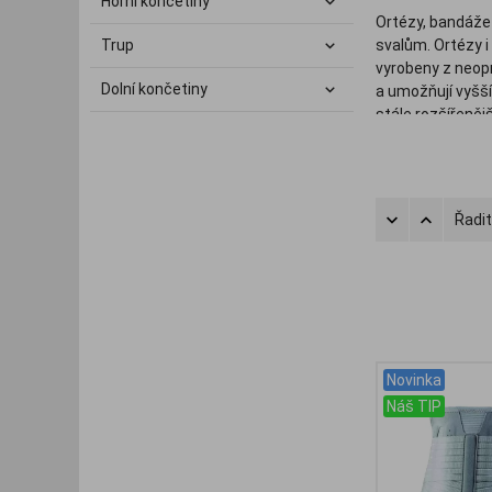
Horní končetiny
Ortézy, bandáže 
Trup
svalům. Ortézy i
vyrobeny z neopr
Dolní končetiny
a umožňují vyšš
stále rozšířenějš
ramena či zápěs
Řadit
Novinka
Náš TIP