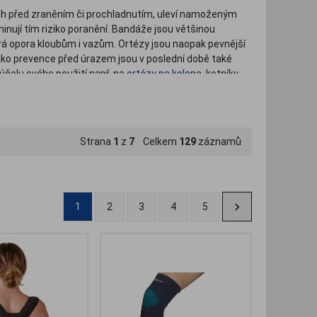
lach před zraněním či prochladnutím, uleví namoženým
minují tím riziko poranění. Bandáže jsou většinou
obrá opora kloubům i vazům. Ortézy jsou naopak pevnější
ako prevence před úrazem jsou v poslední době také
e účelu svého použití např. na
ortézy na kolena
, kotníky,
Strana
1
z
7
Celkem
129
záznamů
1
2
3
4
5