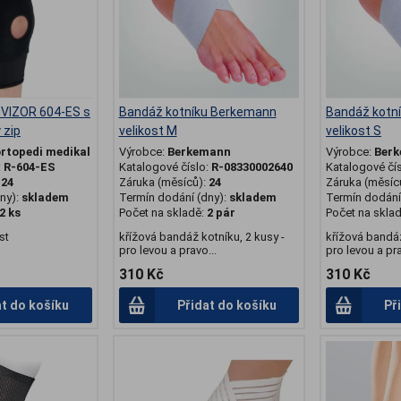
 VIZOR 604-ES s
Bandáž kotníku Berkemann
Bandáž kotn
 zip
velikost M
velikost S
ortopedi medikal
Výrobce:
Berkemann
Výrobce:
Ber
:
R-604-ES
Katalogové číslo:
R-08330002640
Katalogové čí
:
24
Záruka (měsíců):
24
Záruka (měsíc
ny):
skladem
Termín dodání (dny):
skladem
Termín dodání 
2 ks
Počet na skladě:
2 pár
Počet na skla
st
křížová bandáž kotníku, 2 kusy -
křížová bandáž
pro levou a pravo...
pro levou a pra
310 Kč
310 Kč
at do košíku
Přidat do košíku
Př