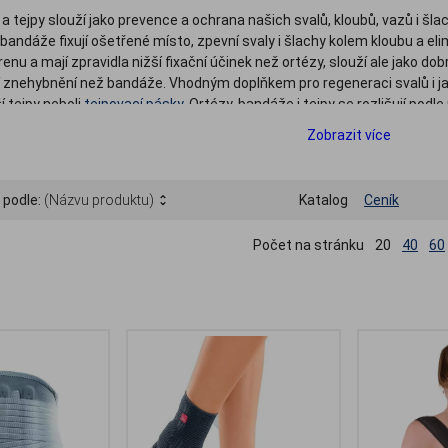
a tejpy slouží jako prevence a ochrana našich svalů, kloubů, vazů i š
 bandáže fixují ošetřené místo, zpevní svaly i šlachy kolem kloubu a eli
enu a mají zpravidla nižší fixační účinek než ortézy, slouží ale jako d
í znehybnění než bandáže. Vhodným doplňkem pro regeneraci svalů i j
í tejpy neboli
tejpovací pásky
. Ortézy, bandáže i tejpy se rozlišují podl
tí a
bandáže trupu
(bederní pásy).
Zobrazit více
 podle:
(Názvu produktu)
Katalog
Ceník
Počet na stránku
20
40
60