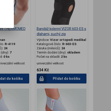
enní THERMOMED
Bandáž kolenní VIZOR 603-ES s
dlahami, suchý zip
man
Výrobce:
Vizor ortopedi medikal
slo:
R-4119
Katalogové číslo:
R-603-ES
ů):
24
Záruka (měsíců):
24
(dny):
7
Termín dodání (dny):
skladem
dě:
0 ks
Počet na skladě:
2 ks
iverzální velikost
univerzální velikost
634 Kč
idat do košíku
Přidat do košíku