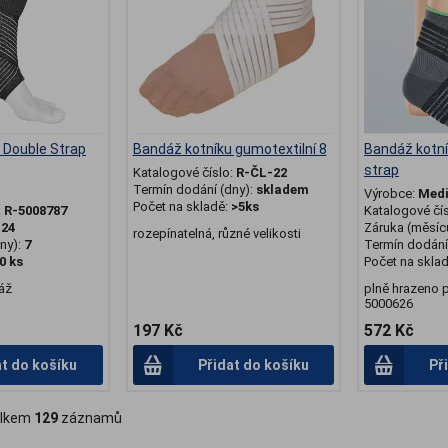
 Double Strap
Bandáž kotníku gumotextilní 8
Bandáž kotní
strap
Katalogové číslo:
R-ČL-22
Termín dodání (dny):
skladem
Výrobce:
Med
Počet na skladě:
>5ks
:
R-5008787
Katalogové čí
:
24
Záruka (měsíc
rozepínatelná, různé velikosti
ny):
7
Termín dodání 
0 ks
Počet na skla
áž
plně hrazeno 
5000626
197 Kč
572 Kč
at do košíku
Přidat do košíku
Př
lkem
129
záznamů