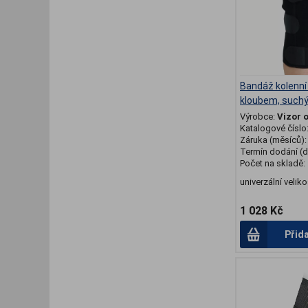
Bandáž kolenní
kloubem, suchý
Výrobce:
Vizor 
Katalogové číslo
Záruka (měsíců)
Termín dodání (d
Počet na skladě:
univerzální veliko
1 028 Kč
Přid
.