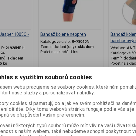
Jasper 1005C -
Bandáž kolene neopren
Bandáž kole
bambusovým
Katalogové číslo:
R-78040N
Termín dodání (dny):
skladem
:
R-21928NEH
Výrobce:
ANT
Počet na skladě:
1 ks
:
24
Katalogové čí
ny):
skladem
Termín dodání 
5 ks
Počet na skla
ová
kompresní náv
hlas s využitím souborů cookies
660 Kč
279 Kč
ašem webu pracujeme se soubory cookies, které nám pomáha
litnit naše služby a personalizovat nabídky.
at do košíku
Přidat do košíku
Př
ory cookies si pamatují, co a jak ve svém prohlížeči na dané
zení děláte. Díky tomu webová stránka funguje podle vás a je
.
pná se přizpůsobit vašim preferencím.
ování některých typů souborů může mít vliv na vaši uživatels
šenost s naším webem, také nebudeme schopni poskytnout 