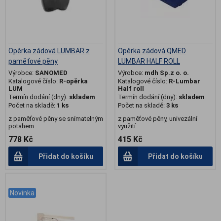
Opěrka zádová LUMBAR z
Opěrka zádová QMED
paměťové pěny
LUMBAR HALF ROLL
Výrobce:
SANOMED
Výrobce:
mdh Sp.z o. o.
Katalogové číslo:
R-opěrka
Katalogové číslo:
R-Lumbar
LUM
Half roll
Termín dodání (dny):
skladem
Termín dodání (dny):
skladem
Počet na skladě:
1 ks
Počet na skladě:
3 ks
z paměťové pěny se snímatelným
z paměťové pěny, univezální
potahem
využití
778 Kč
415 Kč
Přidat do košíku
Přidat do košíku
.
Novinka