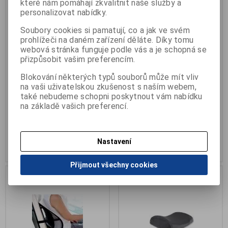
které nám pomáhají zkvalitnit naše služby a
personalizovat nabídky.
Soubory cookies si pamatují, co a jak ve svém
prohlížeči na daném zařízení děláte. Díky tomu
webová stránka funguje podle vás a je schopná se
přizpůsobit vašim preferencím.
Opěradlo pod záda 5407
Opěrka do lůžka
Blokování některých typů souborů může mít vliv
Katalogové číslo:
R-5407
Výrobce:
Mdh sp
na vaši uživatelskou zkušenost s naším webem,
Termín dodání (dny):
skladem
Katalogové číslo:
O-DRVF01
Počet na skladě:
1 ks
Termín dodání (dny):
skladem
také nebudeme schopni poskytnout vám nabídku
Počet na skladě:
1 ks
na základě vašich preferencí.
- příslušenství k lůžkům
zádová opěrka do postele
1 250 Kč
1 160 Kč
Nastavení
Přidat do košíku
Přidat do košíku
Přijmout všechny cookies