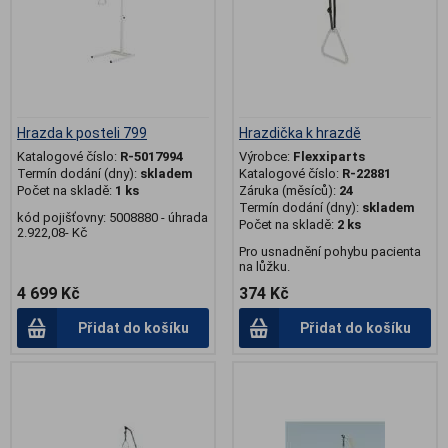
Hrazda k posteli 799
Hrazdička k hrazdě
Katalogové číslo:
R-5017994
Výrobce:
Flexxiparts
Termín dodání (dny):
skladem
Katalogové číslo:
R-22881
Počet na skladě:
1 ks
Záruka (měsíců):
24
Termín dodání (dny):
skladem
kód pojišťovny: 5008880 - úhrada
Počet na skladě:
2 ks
2.922,08- Kč
Pro usnadnění pohybu pacienta
na lůžku.
4 699 Kč
374 Kč
Přidat do košíku
Přidat do košíku
.
.