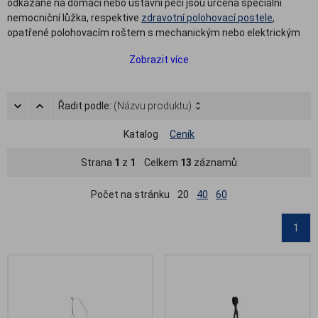
odkázané na domácí nebo ústavní péči jsou určena speciální
nemocniční lůžka, respektive
zdravotní polohovací postele
,
opatřené polohovacím roštem s mechanickým nebo elektrickým
ovládáním. V tomto případě pak hovoříme o polohovacích postelích
Zobrazit více
s elektrickým ovládáním. Zdravotní polohovací lůžka obecně
umožňují změnu polohy ležícího pacienta. Společně s
antidekubitní
matrací
jsou tak mimo jiné i nezbytným pomocníkem v boji proti
Řadit podle:
(Názvu produktu)
proleženinám.
Do výbavy zdravotního polohovacího lůžka patří také bezpečnostní
Katalog
Ceník
nastavitelné bočnice, někdy bývá automatickou součástí také
hrazda k posteli, zádová opěrka či
stolek k posteli
. Pomocnou
Strana
1
z
1
Celkem
13
záznamů
hrazdičku s hrazdou k posteli i stolky k posteli lze u nás pořídit i
samostatně. Nevíte-li si rady se správným výběrem zdravotní
Počet na stránku
20
40
60
postele pro seniory či invalidy? Rádi vám poradíme.
1