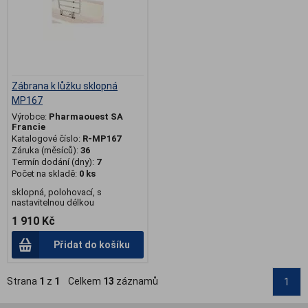
Zábrana k lůžku sklopná
MP167
Výrobce:
Pharmaouest SA
Francie
Katalogové číslo:
R-MP167
Záruka (měsíců):
36
Termín dodání (dny):
7
Počet na skladě:
0 ks
sklopná, polohovací, s
nastavitelnou délkou
1 910 Kč
Přidat do košíku
Strana
1
z
1
Celkem
13
záznamů
1