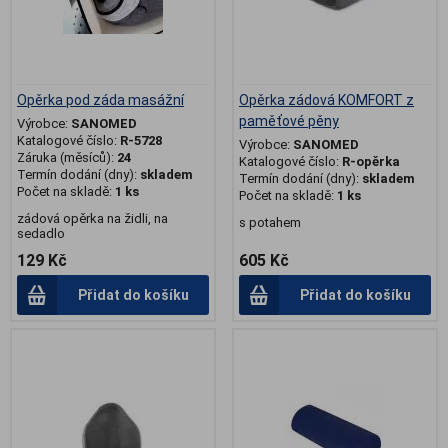
Opěrka pod záda masážní
Opěrka zádová KOMFORT z
paměťové pěny
Výrobce:
SANOMED
Katalogové číslo:
R-5728
Výrobce:
SANOMED
Záruka (měsíců):
24
Katalogové číslo:
R-opěrka
Termín dodání (dny):
skladem
Termín dodání (dny):
skladem
Počet na skladě:
1 ks
Počet na skladě:
1 ks
zádová opěrka na židli, na
s potahem
sedadlo
129 Kč
605 Kč
Přidat do košíku
Přidat do košíku