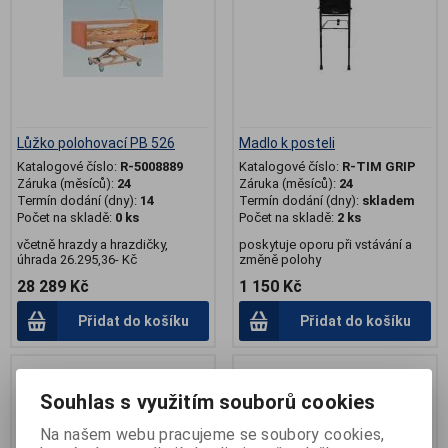
Lůžko polohovací PB 526
Madlo k posteli
Katalogové číslo:
R-5008889
Katalogové číslo:
R-TIM GRIP
Záruka (měsíců):
24
Záruka (měsíců):
24
Termín dodání (dny):
14
Termín dodání (dny):
skladem
Počet na skladě:
0 ks
Počet na skladě:
2 ks
včetně hrazdy a hrazdičky,
poskytuje oporu při vstávání a
úhrada 26.295,36- Kč
změně polohy
28 289 Kč
1 150 Kč
Přidat do košíku
Přidat do košíku
Souhlas s využitím souborů cookies
Na našem webu pracujeme se soubory cookies,