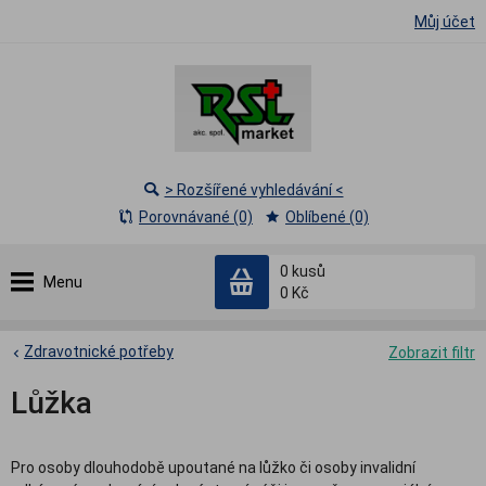
Můj účet
> Rozšířené vyhledávání <
Porovnávané (0)
Oblíbené (0)
0
kusů
Menu
0 Kč
Zdravotnické potřeby
Zobrazit filtr
Lůžka
Pro osoby dlouhodobě upoutané na lůžko či osoby invalidní