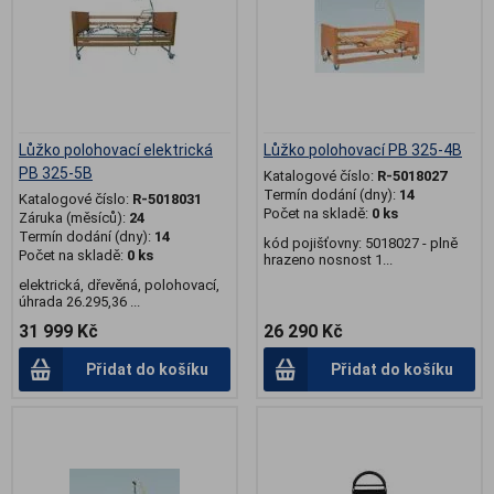
Lůžko polohovací elektrická
Lůžko polohovací PB 325-4B
PB 325-5B
Katalogové číslo:
R-5018027
Termín dodání (dny):
14
Katalogové číslo:
R-5018031
Počet na skladě:
0 ks
Záruka (měsíců):
24
Termín dodání (dny):
14
kód pojišťovny: 5018027 - plně
Počet na skladě:
0 ks
hrazeno nosnost 1...
elektrická, dřevěná, polohovací,
úhrada 26.295,36 ...
31 999 Kč
26 290 Kč
Přidat do košíku
Přidat do košíku
.