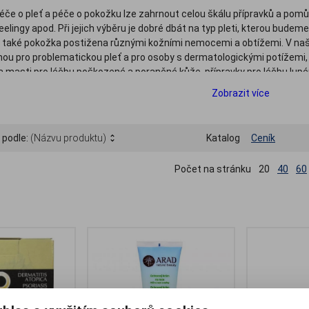
če o pleť a péče o pokožku lze zahrnout celou škálu přípravků a pomůc
 peelingy apod. Při jejich výběru je dobré dbát na typ pleti, kterou bude
 a také pokožka postižena různými kožními nemocemi a obtížemi. V na
ou pro problematickou pleť a pro osoby s dermatologickými potížemi, 
 a masti pro léčbu poškozené a poraněné kůže, přípravky pro léčbu l
 apod.
Zobrazit více
 podle:
(Názvu produktu)
Katalog
Ceník
Počet na stránku
20
40
60