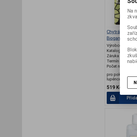
Sou
Na n
zkva
Soub
Chytrá houba P
zaří
Biogama 50ml
scho
Výrobce:
Ostatn
Blok
Katalogové číslo
zku
Záruka (měsíců)
nabí
Termín dodání (d
Počet na skladě:
pro pokožku se 
lupénce a atopic
N
519 Kč
Přid