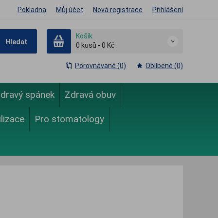
Pokladna
Můj účet
Nová registrace
Přihlášení
Košík
Hledat
0
kusů
-
0 Kč
Porovnávané (0)
Oblíbené (0)
dravý spánek
Zdravá obuv
ilizace
Pro stomatology