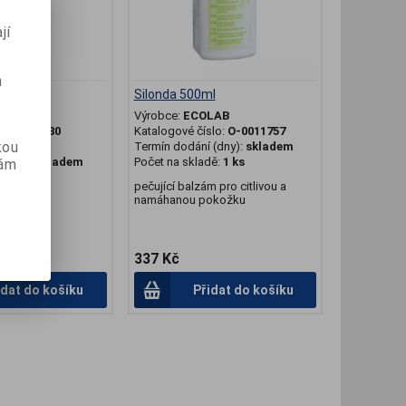
jí
m
 akné
Silonda 500ml
tní
Výrobce:
ECOLAB
slo:
O-M280
Katalogové číslo:
O-0011757
kou
ů):
24
Termín dodání (dny):
skladem
(dny):
skladem
Počet na skladě:
1 ks
vám
dě:
2 ks
pečující balzám pro citlivou a
namáhanou pokožku
337 Kč
idat do košíku
Přidat do košíku