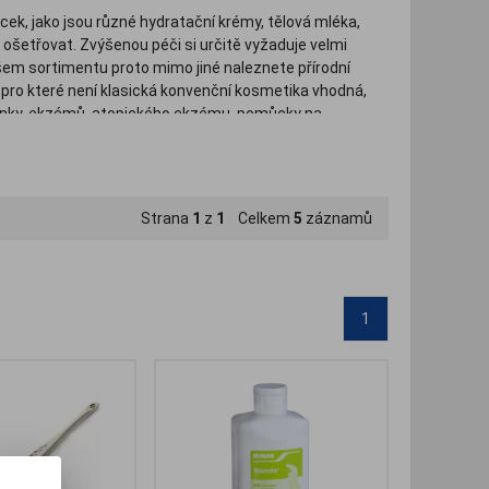
ek, jako jsou různé hydratační krémy, tělová mléka,
me ošetřovat. Zvýšenou péči si určitě vyžaduje velmi
šem sortimentu proto mimo jiné naleznete přírodní
pro které není klasická konvenční kosmetika vhodná,
upénky, ekzémů, atopického ekzému, pomůcky na
Strana
1
z
1
Celkem
5
záznamů
1