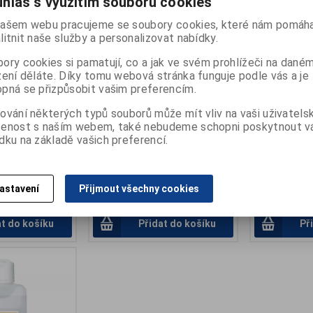
hlas s využitím souborů cookies
ašem webu pracujeme se soubory cookies, které nám pomáha
litnit naše služby a personalizovat nabídky.
ory cookies si pamatují, co a jak ve svém prohlížeči na dané
YTHIE Bio
Krém na ruce ARAD 250ml
Odstraňovač
zení děláte. Díky tomu webová stránka funguje podle vás a je
pná se přizpůsobit vašim preferencím.
Katalogové číslo:
O-04+0270
Výrobce:
Osta
Termín dodání (dny):
skladem
Katalogové čí
í
ování některých typů souborů může mít vliv na vaši uživatels
Počet na skladě:
3 ks
Záruka (měsíc
:
O-2325869
Termín dodání 
šenost s naším webem, také nebudeme schopni poskytnout 
:
24
s 26 léčivými minerály z Mrtvého
Počet na skla
dku na základě vašich preferencí.
ny):
skladem
moře
0 ks
délka 11 cm
sklonem k
kému ekzé...
astavení
Přijmout všechny cookies
145 Kč
82 Kč
at do košíku
Přidat do košíku
Př