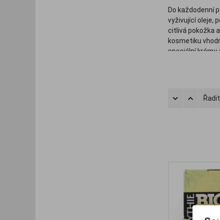
Do každodenní pé
vyživující oleje,
citlivá pokožka
kosmetiku vhodn
speciální krémy
odstranění akné
Řadit
.