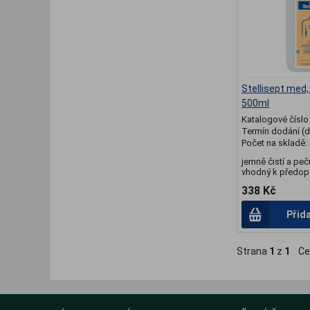
Stellisept med
500ml
Katalogové číslo
Termín dodání (d
Počet na skladě:
jemně čistí a pe
vhodný k předope
338 Kč
Přid
Strana
1
z
1
Ce