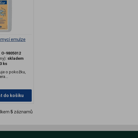
, mycí emulze
:
O-9805012
ny):
skladem
3 ks
čuje o pokožku,
ra...
at do košíku
lkem
5
záznamů