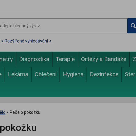
> Rozšířené vyhledávání <
metry
Diagnostika
Terapie
Ortézy a Bandáže
Z
e
Lékárna
Oblečení
Hygiena
Dezinfekce
Ster
ělo
/
Péče o pokožku
 pokožku