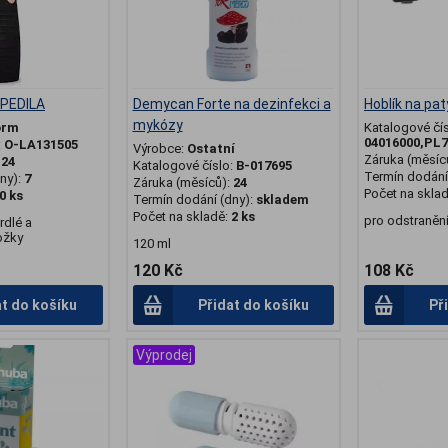
 PEDILA
Demycan Forte na dezinfekci a
Hoblík na pat
mykózy
orm
Katalogové čí
04016000,PL7
:
O-LA131505
Výrobce:
Ostatní
Záruka (měsíc
:
24
Katalogové číslo:
B-017695
Termín dodání 
ny):
7
Záruka (měsíců):
24
Počet na skla
0 ks
Termín dodání (dny):
skladem
Počet na skladě:
2 ks
pro odstranění
rdlé a
ožky
120 ml
120 Kč
108 Kč
at do košíku
Přidat do košíku
Př
Výprodej