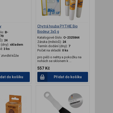
y
Chytrá houba PYTHIE Bio
Biodeur 3x5 g
slo:
B-
70
Katalogové číslo:
O-2325844
ů):
24
Záruka (měsíců):
24
(dny):
skladem
Termín dodání (dny):
7
dě:
3 ks
Počet na skladě:
0 ks
 ztvrdlé kůže
pro péči o nehty a pokožku na
nohách se sklonem k ...
557 Kč
idat do košíku
Přidat do košíku