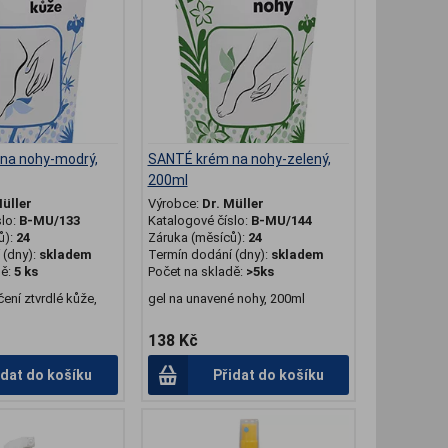
na nohy-modrý,
SANTÉ krém na nohy-zelený,
200ml
Müller
Výrobce:
Dr. Müller
slo:
B-MU/133
Katalogové číslo:
B-MU/144
ů):
24
Záruka (měsíců):
24
(dny):
skladem
Termín dodání (dny):
skladem
dě:
5 ks
Počet na skladě:
>5ks
ení ztvrdlé kůže,
gel na unavené nohy, 200ml
138 Kč
idat do košíku
Přidat do košíku