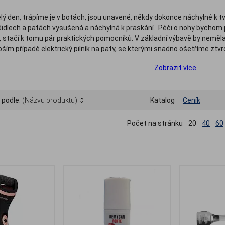
lý den, trápíme je v botách, jsou unavené, někdy dokonce náchylné k t
didlech a patách vysušená a náchylná k praskání. Péči o nohy bychom 
 stačí k tomu pár praktických pomocníků. V základní výbavě by neměla
epším případě elektrický pilník na paty, se kterými snadno ošetříme ztv
u a zničenou kůži na patách a chodidlech, je dobré nohy důkladně oše
Zobrazit více
tu naleznete jak speciální kosmetiku pro péči o nohy, krémy a masti 
i nebo deodoranty na nohy, tak i pemzy, brusky, pilníky, osvěžovače obu
 Kneipp aj.
 podle:
(Názvu produktu)
Katalog
Ceník
Počet na stránku
20
40
60