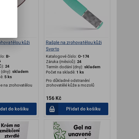
ohovatělou kůži
Rašple na zrohovatělou kůži
Svorto
slo:
B-
Katalogové číslo:
O-174
6
Záruka (měsíců):
24
ů):
24
Termín dodání (dny):
skladem
(dny):
skladem
Počet na skladě:
1 ks
dě:
5 ks
Pro důkladné odstranění
le na zrohovatělou
zrohovatělé kůže a mozolů
156 Kč
idat do košíku
Přidat do košíku