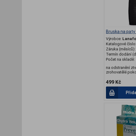
Bruska na paty
Výrobce:
Lanaf
Katalogové číslo
Záruka (měsíců)
Termín dodání (d
Počet na skladě:
na odstranění ztv
zrohovatělé pok
499 Kč
Přid
.