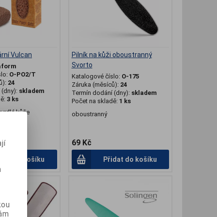
rní Vulcan
Pilník na kůži oboustranný
Svorto
aform
slo:
O-PO2/T
Katalogové číslo:
O-175
ů):
24
Záruka (měsíců):
24
(dny):
skladem
Termín dodání (dny):
skladem
dě:
3 ks
Počet na skladě:
1 ks
tvrdlé kůže
oboustranný
69 Kč
jí
idat do košíku
Přidat do košíku
m
kou
vám