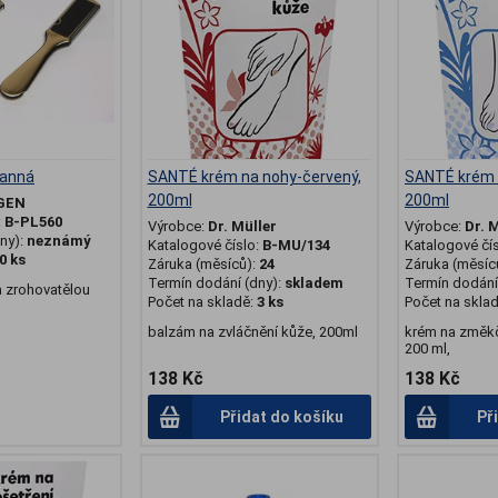
ranná
SANTÉ krém na nohy-červený,
SANTÉ krém 
200ml
200ml
GEN
:
B-PL560
Výrobce:
Dr. Müller
Výrobce:
Dr. 
ny):
neznámý
Katalogové číslo:
B-MU/134
Katalogové čí
0 ks
Záruka (měsíců):
24
Záruka (měsíc
Termín dodání (dny):
skladem
Termín dodání 
a zrohovatělou
Počet na skladě:
3 ks
Počet na skla
balzám na zvláčnění kůže, 200ml
krém na změkč
200 ml,
138 Kč
138 Kč
Přidat do košíku
Př