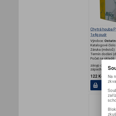
Chytrá houba P
1x4g pudr
Výrobce:
Ostatn
Katalogové číslo
Záruka (měsíců)
Termín dodání (d
Počet na skladě:
zásyp do bot prot
Sou
zápachu a plísňo
122 Kč
Na n
zkva
Přid
Soub
zaří
scho
Blok
zku