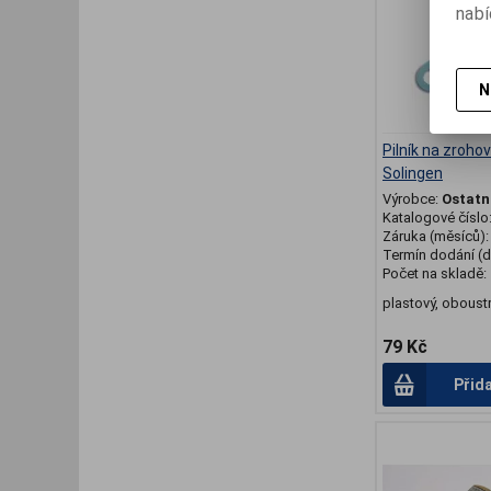
nabí
N
Pilník na zroho
Solingen
Výrobce:
Ostatn
Katalogové číslo
Záruka (měsíců)
Termín dodání (d
Počet na skladě:
plastový, oboust
79 Kč
Přid
.