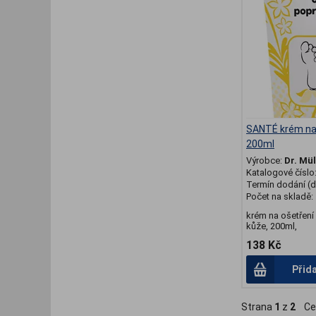
SANTÉ krém na 
200ml
Výrobce:
Dr. Mül
Katalogové číslo
Termín dodání (d
Počet na skladě:
krém na ošetřen
kůže, 200ml,
138 Kč
Přid
Strana
1
z
2
Ce