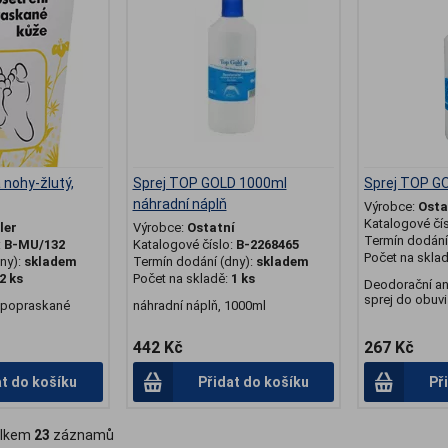
nohy-žlutý,
Sprej TOP GOLD 1000ml
Sprej TOP G
náhradní náplň
Výrobce:
Osta
Katalogové čí
ler
Výrobce:
Ostatní
Termín dodání 
:
B-MU/132
Katalogové číslo:
B-2268465
Počet na skla
ny):
skladem
Termín dodání (dny):
skladem
2 ks
Počet na skladě:
1 ks
Deodorační ant
sprej do obuvi 
í popraskané
náhradní náplň, 1000ml
442 Kč
267 Kč
at do košíku
Přidat do košíku
Př
lkem
23
záznamů