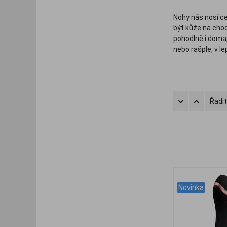
Nohy nás nosí ce
být kůže na cho
pohodlně i doma,
nebo rašple, v l
obrousíme staro
V našem sortimen
kůži i dezinfekc
Berkemann, Alpa,
Řadit
.
Novinka