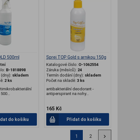
OLD 500ml
Sprej TOP Gold s arnikou 150g
tní
Katalogové číslo:
O-1062554
slo:
B-1818898
Záruka (měsíců):
24
(dny):
skladem
Termín dodání (dny):
skladem
dě:
2 ks
Počet na skladě:
3 ks
imikrobakteriální
antibakteriální deodorant -
500...
antiperspirant na nohy...
165 Kč
idat do košíku
Přidat do košíku
1
2