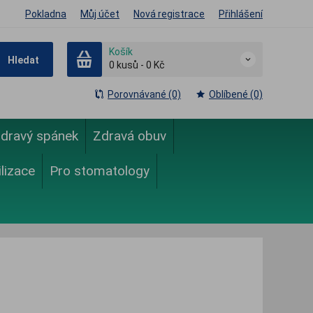
Pokladna
Můj účet
Nová registrace
Přihlášení
Košík
Hledat
0
kusů
-
0 Kč
Porovnávané (0)
Oblíbené (0)
dravý spánek
Zdravá obuv
ilizace
Pro stomatology