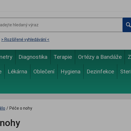
> Rozšířené vyhledávání <
metry
Diagnostika
Terapie
Ortézy a Bandáže
Z
e
Lékárna
Oblečení
Hygiena
Dezinfekce
Ster
ělo
/
Péče o nohy
 nohy