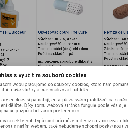
YTHIE Biodeur
Osvěžovač obuvi The Cure
Pemza celulá
Výrobce:
Unikia, Asker
Výrobce:
Lan
Katalogové číslo:
B-cure
Katalogové čí
í
Termín dodání (dny):
skladem
Záruka (měsíc
:
O-2325828
Počet na skladě:
1 pár
Termín dodání 
:
24
Počet na skla
ny):
7
ničí bakterie, absorbuje vlhkost z
0 ks
obuvi, snižuje ...
k odstranění z
i potivosti,
hlas s využitím souborů cookies
vým ...
249 Kč
109 Kč
ašem webu pracujeme se soubory cookies, které nám pomáha
litnit naše služby a personalizovat nabídky.
at do košíku
Přidat do košíku
Př
ory cookies si pamatují, co a jak ve svém prohlížeči na dané
zení děláte. Díky tomu webová stránka funguje podle vás a je
pná se přizpůsobit vašim preferencím.
ování některých typů souborů může mít vliv na vaši uživatels
šenost s naším webem, také nebudeme schopni poskytnout 