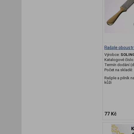
Rašple oboust
Výrobce:
SOLIN
Katalogové číslo
Termín dodání (d
Počet na skladě:
Rašple a pilník n
kůži
77 Kč