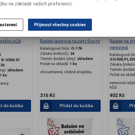
dku na základě vašich preferencí.
astavení
Přijmout všechny cookies
vatělou kůži
Rašple laserová na paty Svorto
Rašple na zr
nerezová
Katalogové číslo:
O-176
Záruka (měsíců):
24
í
Katalogové čí
Termín dodání (dny):
skladem
SO/600,PL25
:
B-S500.01
Počet na skladě:
1 ks
Záruka (měsíc
:
24
Termín dodání 
ny):
skladem
oboustranná, včetně stojánku
Počet na skla
1 ks
nerezová rašp
ranný
kůži
316 Kč
402 Kč
at do košíku
Přidat do košíku
Př