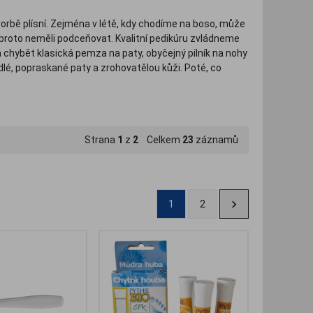
vorbě plísní. Zejména v létě, kdy chodíme na boso, může
proto neměli podceňovat. Kvalitní pedikúru zvládneme
 chybět klasická pemza na paty, obyčejný pilník na nohy
rdlé, popraskané paty a zrohovatělou kůži. Poté, co
třit výživným krémem na nohy nebo hojivou mastí.
s antimykotickými účinky, změkčující krémy na ztvrdlou
vi a další potřeby od osvědčených značek Scholl, Santé,
Strana
1
z
2
Celkem
23
záznamů
1
2
.