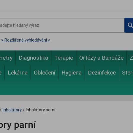
> Rozšířené vyhledávání <
metry
Diagnostika
Terapie
Ortézy a Bandáže
Z
e
Lékárna
Oblečení
Hygiena
Dezinfekce
Ster
/
Inhalátory
/
Inhalátory parní
ory parní