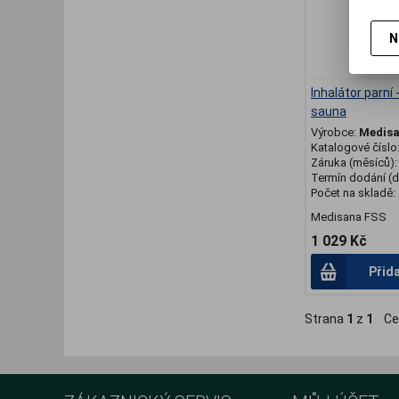
N
Inhalátor parní 
sauna
Výrobce:
Medis
Katalogové číslo
Záruka (měsíců)
Termín dodání (d
Počet na skladě:
Medisana FSS
1 029 Kč
Přid
Strana
1
z
1
Ce