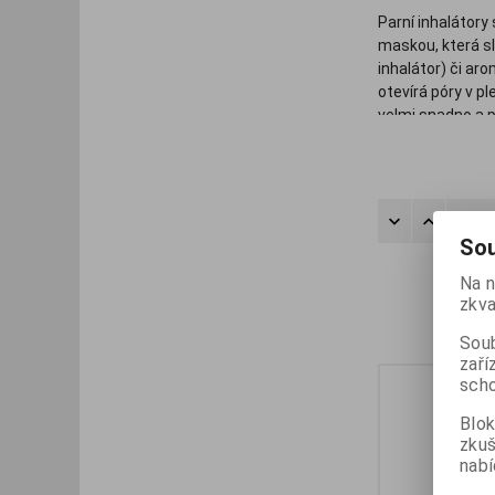
Parní inhalátory
maskou, která sl
inhalátor) či ar
otevírá póry v p
velmi snadno a p
Řadit
Sou
Na n
zkva
Soub
zaří
.
scho
Blok
zku
nabí