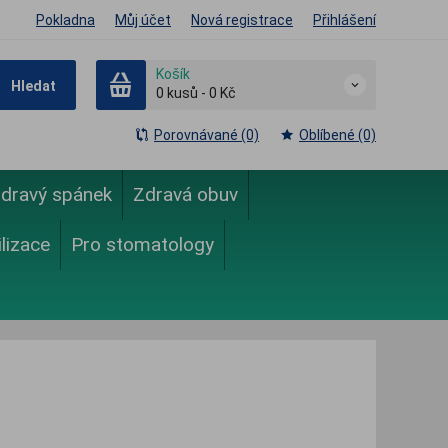
Pokladna
Můj účet
Nová registrace
Přihlášení
Košík
Hledat
0
kusů
-
0 Kč
Porovnávané (0)
Oblíbené (0)
dravý spánek
Zdravá obuv
ilizace
Pro stomatology