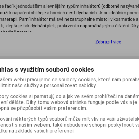
 se řadí k jednodušším a levnějším typům inhalátorů (odborně nazývané
ouží k napaření obličeje a horních cest dýchacích. Jsou ideálním pomoc
omaterapii. Parní inhalátor má své nezastupitelné místo i v kosmetice a 
leti, zlepšuje tak dýchání pleti, prokrvení a napomáhá jejímu čištění. D
ohodlně pracuje.
Zobrazit více
 podle:
(Názvu produktu)
Katalog
Ceník
hlas s využitím souborů cookies
Počet na stránku
20
40
60
ašem webu pracujeme se soubory cookies, které nám pomáha
litnit naše služby a personalizovat nabídky.
ory cookies si pamatují, co a jak ve svém prohlížeči na dané
zení děláte. Díky tomu webová stránka funguje podle vás a je
pná se přizpůsobit vašim preferencím.
ování některých typů souborů může mít vliv na vaši uživatels
šenost s naším webem, také nebudeme schopni poskytnout 
dku na základě vašich preferencí.