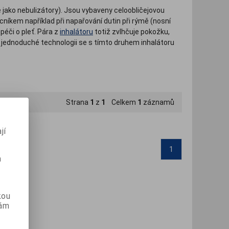
 jako nebulizátory). Jsou vybaveny celoobličejovou
níkem například při napařování dutin při rýmě (nosní
péči o pleť. Pára z
inhalátoru
totiž zvlhčuje pokožku,
íky jednoduché technologii se s tímto druhem inhalátoru
Strana
1
z
1
Celkem
1
záznamů
jí
1
m
kou
vám