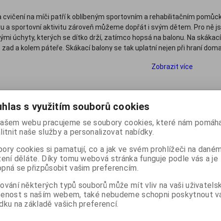
 cvičení na míči patří k oblíbeným sportovním a rehabilitačním pomůck
 a sportovní aktivitu zároveň můžeme dopřát i svým dětem. Pro ně js
i úchyty, kterých se dítko drží, zatímco hopsá na balonu. Na skákacím
o zad a kolem páteře. Skákací balony se tak uplatní nejen při hraní dom
tu balančních míčů naleznete kvalitní a odolné skákací balony různýc
Zobrazit více
 od 4 let, i pro větší školní děti ve věku do 10 let. Nezapomínáme ani na
 podle:
(Názvu produktu)
Katalog
Ceník
hlas s využitím souborů cookies
Počet na stránku
20
40
60
ašem webu pracujeme se soubory cookies, které nám pomáha
litnit naše služby a personalizovat nabídky.
ory cookies si pamatují, co a jak ve svém prohlížeči na dané
zení děláte. Díky tomu webová stránka funguje podle vás a je
pná se přizpůsobit vašim preferencím.
ování některých typů souborů může mít vliv na vaši uživatels
šenost s naším webem, také nebudeme schopni poskytnout 
dku na základě vašich preferencí.