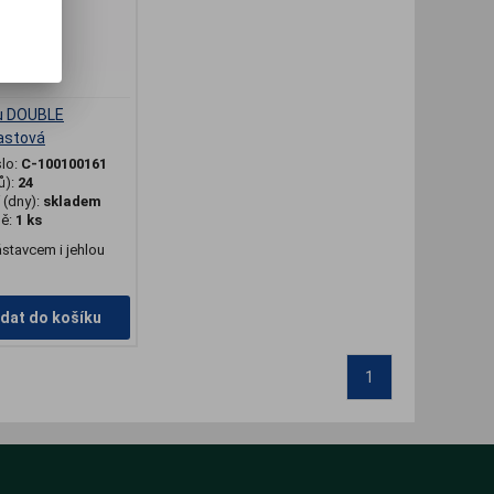
čů DOUBLE
astová
slo:
C-100100161
ů):
24
(dny):
skladem
dě:
1 ks
stavcem i jehlou
idat do košíku
1