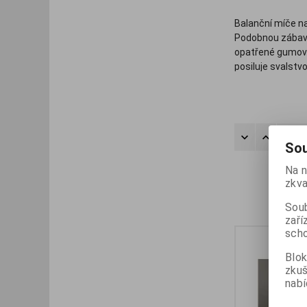
Balanční míče na
Podobnou zábavu
opatřené gumovým
posiluje svalstv
V našem sortimen
pro nejmenší děti
Řadit
Sou
Na n
zkva
Soub
zaří
scho
Blok
zku
nabí