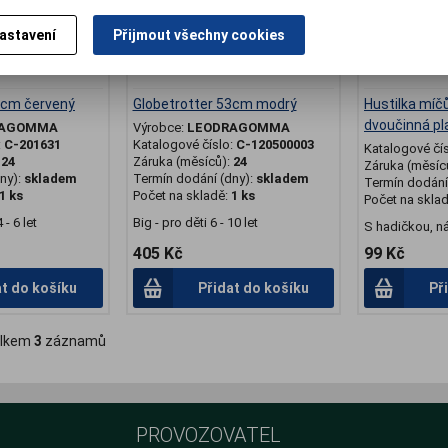
astavení
Přijmout všechny cookies
2cm červený
Globetrotter 53cm modrý
Hustilka mí
dvoučinná pl
RAGOMMA
Výrobce:
LEODRAGOMMA
:
C-201631
Katalogové číslo:
C-120500003
Katalogové čí
:
24
Záruka (měsíců):
24
Záruka (měsíc
ny):
skladem
Termín dodání (dny):
skladem
Termín dodání 
1 ks
Počet na skladě:
1 ks
Počet na skla
 - 6 let
Big - pro děti 6 - 10 let
S hadičkou, ná
405 Kč
99 Kč
at do košíku
Přidat do košíku
Př
lkem
3
záznamů
PROVOZOVATEL