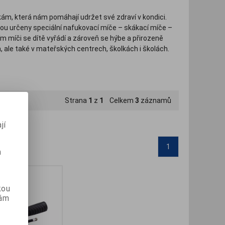
ám, která nám pomáhají udržet své zdraví v kondici.
ou určeny speciální nafukovací míče – skákací míče –
 míči se dítě vyřádí a zároveň se hýbe a přirozeně
a, ale také v mateřských centrech, školkách i školách.
h velkostí pro různé věkové skupiny dětí – skákací míče
 hustilky k míčům a další příslušenství.
Strana
1
z
1
Celkem
3
záznamů
jí
1
m
kou
vám