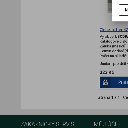
N
Globetrotter 4
Výrobce:
LEOD
Katalogové číslo
Záruka (měsíců)
Termín dodání (d
Počet na skladě:
Junior - pro děti 4
323 Kč
Přid
Strana
1
z
1
Ce
ZÁKAZNICKÝ SERVIS
MŮJ ÚČET