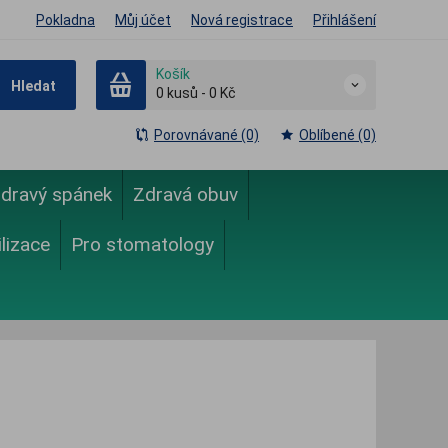
Pokladna
Můj účet
Nová registrace
Přihlášení
Košík
Hledat
0
kusů
-
0 Kč
Porovnávané (0)
Oblíbené (0)
dravý spánek
Zdravá obuv
ilizace
Pro stomatology