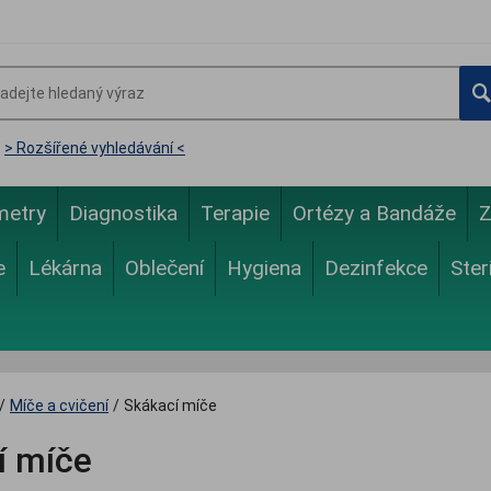
> Rozšířené vyhledávání <
metry
Diagnostika
Terapie
Ortézy a Bandáže
Z
e
Lékárna
Oblečení
Hygiena
Dezinfekce
Ster
/
Míče a cvičení
/
Skákací míče
í míče