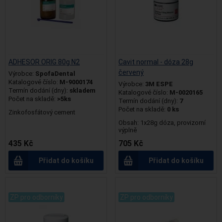
ADHESOR ORIG 80g N2
Cavit normal - dóza 28g
červený
Výrobce:
SpofaDental
Katalogové číslo:
M-9000174
Výrobce:
3M ESPE
Termín dodání (dny):
skladem
Katalogové číslo:
M-0020165
Počet na skladě:
>5ks
Termín dodání (dny):
7
Počet na skladě:
0 ks
Zinkofosfátový cement
Obsah: 1x28g dóza, provizorní
výplně
435 Kč
705 Kč
Přidat do košíku
Přidat do košíku
.
.
ZP pro odborníky
ZP pro odborníky