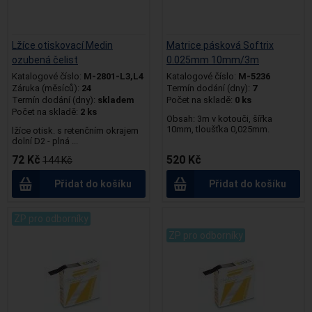
Lžíce otiskovací Medin
Matrice pásková Softrix
ozubená čelist
0.025mm 10mm/3m
Katalogové číslo:
M-2801-L3,L4
Katalogové číslo:
M-5236
Záruka (měsíců):
24
Termín dodání (dny):
7
Termín dodání (dny):
skladem
Počet na skladě:
0 ks
Počet na skladě:
2 ks
Obsah: 3m v kotouči, šířka
10mm, tloušťka 0,025mm.
lžíce otisk. s retenčním okrajem
dolní D2 - plná ...
72 Kč
520 Kč
144 Kč
Přidat do košíku
Přidat do košíku
ZP pro odborníky
.
ZP pro odborníky