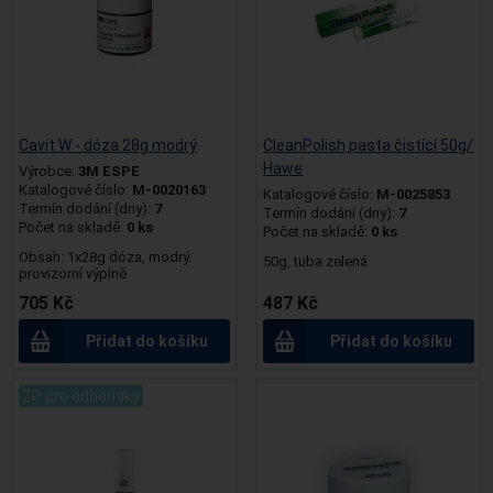
Cavit W - dóza 28g modrý
CleanPolish pasta čistící 50g/
Hawe
Výrobce:
3M ESPE
Katalogové číslo:
M-0020163
Katalogové číslo:
M-0025853
Termín dodání (dny):
7
Termín dodání (dny):
7
Počet na skladě:
0 ks
Počet na skladě:
0 ks
Obsah: 1x28g dóza, modrý.
50g, tuba zelená
provizorní výplně
705 Kč
487 Kč
Přidat do košíku
Přidat do košíku
ZP pro odborníky