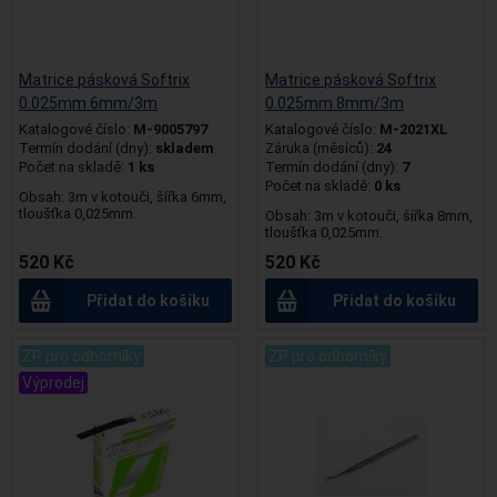
Matrice pásková Softrix
Matrice pásková Softrix
0.025mm 6mm/3m
0.025mm 8mm/3m
Katalogové číslo:
M-9005797
Katalogové číslo:
M-2021XL
Termín dodání (dny):
skladem
Záruka (měsíců):
24
Počet na skladě:
1 ks
Termín dodání (dny):
7
Počet na skladě:
0 ks
Obsah: 3m v kotouči, šířka 6mm,
tloušťka 0,025mm.
Obsah: 3m v kotouči, šířka 8mm,
tloušťka 0,025mm.
520 Kč
520 Kč
Přidat do košíku
Přidat do košíku
ZP pro odborníky
ZP pro odborníky
Výprodej