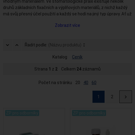
vhodným materiálem. Ve stomatologické praxi existuje několik
druhů základních fixačních a výplňových materiálů, z nichž každý
má svůj přesný účel použití a každý se hodí na jiný typ úpravy. Ať už
jsou to provizorní výplně zubu,
zubní cementy
nebo odolné
Zobrazit více
kompozitní materiály, stomatolog si vždy musí dát velmi záležet
na tom, aby opravený zub z fyziologického i estetického hlediska
vypadal, jako by k žádnému poškození nikdy nedošlo. K práci se
Řadit podle:
(Názvu produktu)
zubní výplní či kompozitem se proto používají speciální
zubařské
nástroje
a vše se kontroluje prostřednictvím zubního zrcátka.
Katalog
Ceník
V našem sortimentu si kromě cementů a standardních
zubních
výplní
můžete vybrat z několika druhů materiálů pro
otiskování
a
Strana
1
z
2
Celkem
24
záznamů
otiskovací lžíce, dále také různé typy matric, zubních čepů,
dentálních zrcátek a dalších dentálních nástrojů.
Počet na stránku
20
40
60
1
2
ZP pro odborníky
ZP pro odborníky