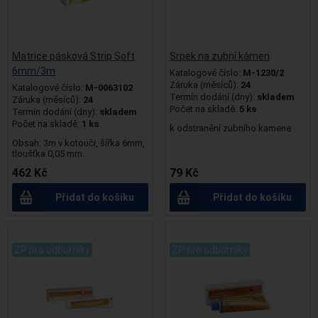
Matrice pásková Strip Soft
Srpek na zubní kámen
6mm/3m
Katalogové číslo:
M-1230/2
Záruka (měsíců):
24
Katalogové číslo:
M-0063102
Termín dodání (dny):
skladem
Záruka (měsíců):
24
Počet na skladě:
5 ks
Termín dodání (dny):
skladem
Počet na skladě:
1 ks
k odstranění zubního kamene
Obsah: 3m v kotouči, šířka 6mm,
tloušťka 0,05 mm.
462 Kč
79 Kč
Přidat do košíku
Přidat do košíku
.
.
ZP pro odborníky
ZP pro odborníky