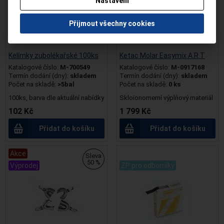
Nastavení
NEJSEM ODBORNÍK
Přijmout všechny cookies
Kelímky zubolékařské 100ks
Ketac Molar Easymix A.R.T
Katalogové číslo:
M-700549
Katalogové číslo:
M-0917168
Termín dodání (dny):
skladem
Termín dodání (dny):
skladem
Počet na skladě:
>5bal
Počet na skladě:
0 ks
100ks, barva dle aktuální nabídky
Skloionomerní výplňový materiál
102 Kč
1 799 Kč
Přidat do košíku
Přidat do košíku
Akce
.
Sleva
50 %
Výprodej
ZP pro odborníky