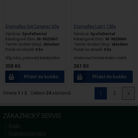
Stomaflex Gel Catalyst 60g
Stomaflex Light 130g
Výrobce:
SpofaDental
Výrobce:
SpofaDental
Katalogové číslo:
M-9023067
Katalogové číslo:
M-9023069
Termín dodání (dny):
skladem
Termín dodání (dny):
skladem
Počet na skladě:
0 ks
Počet na skladě:
0 ks
60g tuba, pastovitý katalyzátor
otiskovací hmota-krém v tubě
358 Kč
261 Kč
Přidat do košíku
Přidat do košíku
Strana
1
z
2
Celkem
24
záznamů
1
2
ZÁKAZNICKÝ SERVIS
O nás
Podrobné kontakty