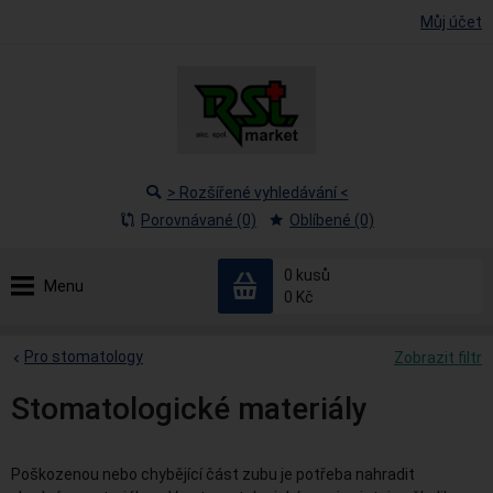
Můj účet
> Rozšířené vyhledávání <
Porovnávané (0)
Oblíbené (0)
0
kusů
Menu
0 Kč
Pro stomatology
Zobrazit filtr
Stomatologické materiály
Poškozenou nebo chybějící část zubu je potřeba nahradit