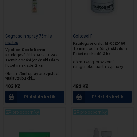
Cognoscin spray 75ml s
Coltosol F
mátou
Katalogové číslo:
M-0026160
Termín dodání (dny):
skladem
Výrobce:
SpofaDental
Počet na skladě:
3 ks
Katalogové číslo:
M-9001242
Termín dodání (dny):
skladem
dóza 1x38g, provizorní
Počet na skladě:
2 ks
rentgenokontrastní výplňový...
Obsah: 75ml spray pro zjišťování
vitality zubu chl...
403 Kč
482 Kč
Přidat do košíku
Přidat do košíku
ZP pro odborníky
ZP pro odborníky