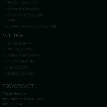
Obchodní podmínky
Reklamační podmínky
Jak objednat na poukaz
GDPR
Zpětný odběr použitých výrobků
MŮJ ÚČET
Nová registrace
Oblíbené položky
Předchozí objednávky
Editace zákazníka
Změnit heslo
Nastavení cookies
PROVOZOVATEL
RSt market a.s.
Kpt. Jaroše 2960 390 03 Tábor
IČO: 25157744