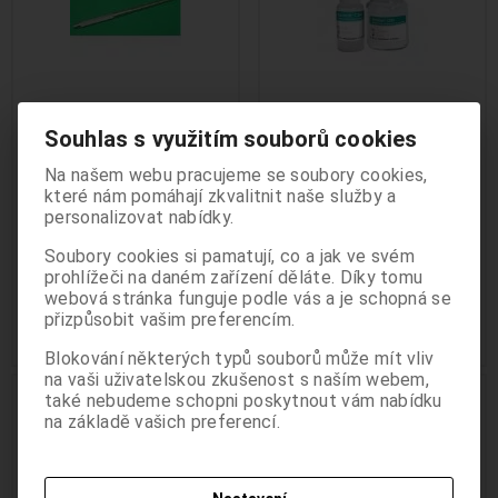
Souhlas s využitím souborů cookies
Držátko zubního zrcátka
Kavitan Cem 20g
Oddělení Pro stomatology je určeno
Výrobce:
Surgicrafts
Výrobce:
SpofaDental
Na našem webu pracujeme se soubory cookies,
Katalogové číslo:
M-2101
Katalogové číslo:
M-9004542
odborným pracovníkům ve zdravotnictví a
které nám pomáhají zkvalitnit naše služby a
Termín dodání (dny):
skladem
Termín dodání (dny):
skladem
informace zde uvedené nejsou určeny pro
personalizovat nabídky.
Počet na skladě:
4 ks
Počet na skladě:
1 bal
laickou veřejnost. Pokračováním v používání
Skloionomerní chemicky
Soubory cookies si pamatují, co a jak ve svém
těchto stránek potvrzujete, že jste
tuhnoucí fixační cement
prohlížeči na daném zařízení děláte. Díky tomu
odborníkem ve smyslu §2a zákona č.
webová stránka funguje podle vás a je schopná se
99 Kč
1 333 Kč
40/1995 Sb. o regulaci reklamy.
přizpůsobit vašim preferencím.
Beru na vědomí, že informace obsažené
Přidat do košíku
Přidat do košíku
dále na těchto stránkách nejsou určeny
Blokování některých typů souborů může mít vliv
laické veřejnosti, nýbrž zdravotnickým
na vaši uživatelskou zkušenost s naším webem,
ZP pro odborníky
.
také nebudeme schopni poskytnout vám nabídku
odborníkům, a to se všemi riziky a důsledky
ZP pro odborníky
na základě vašich preferencí.
z toho plynoucími pro laickou veřejnost.
ANO POTVRZUJI