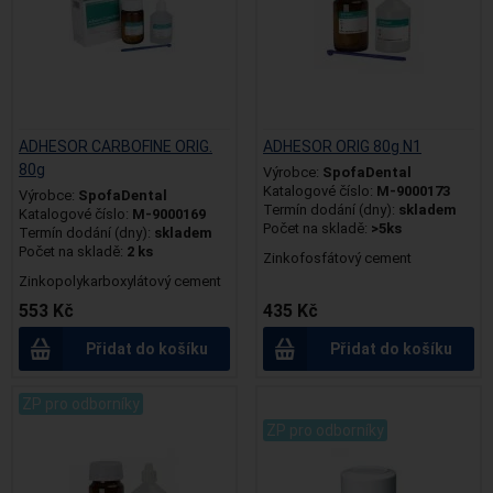
ADHESOR CARBOFINE ORIG.
ADHESOR ORIG 80g N1
80g
Výrobce:
SpofaDental
Katalogové číslo:
M-9000173
Výrobce:
SpofaDental
Termín dodání (dny):
skladem
Katalogové číslo:
M-9000169
Počet na skladě:
>5ks
Termín dodání (dny):
skladem
Počet na skladě:
2 ks
Zinkofosfátový cement
Zinkopolykarboxylátový cement
553 Kč
435 Kč
Přidat do košíku
Přidat do košíku
ZP pro odborníky
.
ZP pro odborníky