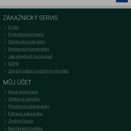
ZÁKAZNICKÝ SERVIS
O nás
Podrobné kontakty
Obchodní podmínky
Reklamační podmínky
Jak objednat na poukaz
GDPR
Zpětný odběr použitých výrobků
MŮJ ÚČET
Nová registrace
Oblíbené položky
Předchozí objednávky
Editace zákazníka
Změnit heslo
Nastavení cookies