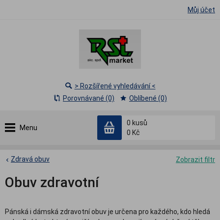
Můj účet
> Rozšířené vyhledávání <
Porovnávané (0)
Oblíbené (0)
0
kusů
Menu
0 Kč
Zdravá obuv
Zobrazit filtr
Obuv zdravotní
Pánská i dámská zdravotní obuv je určena pro každého, kdo hledá