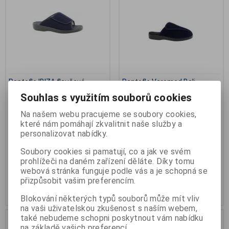
Pantofle IBIZA flaušové
Pantofle Varomed Bali
flaušové modré
Výrobce:
Florett
Souhlas s využitím souborů cookies
Katalogové číslo:
B-58900
Výrobce:
Florett
Záruka (měsíců):
24
Na našem webu pracujeme se soubory cookies,
Katalogové číslo:
B-58906.25
Termín dodání (dny):
skladem
Záruka (měsíců):
12
které nám pomáhají zkvalitnit naše služby a
Počet na skladě:
2 pár
Termín dodání (dny):
skladem
personalizovat nabídky.
Počet na skladě:
1 pár
šíře L, lze prát na 30°C
Soubory cookies si pamatují, co a jak ve svém
pantofle s nastavitelnou šířkou,
prohlížeči na daném zařízení děláte. Díky tomu
šíře L
webová stránka funguje podle vás a je schopná se
1 414 Kč
1 592 Kč
přizpůsobit vašim preferencím.
Přidat do košíku
Přidat do košíku
Blokování některých typů souborů může mít vliv
na vaši uživatelskou zkušenost s naším webem,
také nebudeme schopni poskytnout vám nabídku
na základě vašich preferencí.