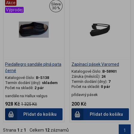
Akce
.
Sleva
30 %
Výprodej
Piedallegro sandále plná pata
Zapínací pásek Varomed
černé
Katalogové číslo:
B-58901
Záruka (měsíců):
24
Katalogové číslo:
B-S138
Termín dodání (dny):
7
Termín dodání (dny):
skladem
Počet na skladě:
0 pár
Počet na skladě:
2 pár
přídavný pásek
sandále na Hallux valgus
928 Kč
200 Kč
1 325 Kč
Přidat do košíku
Přidat do košíku
Strana
1
z
1
Celkem
12
záznamů
1