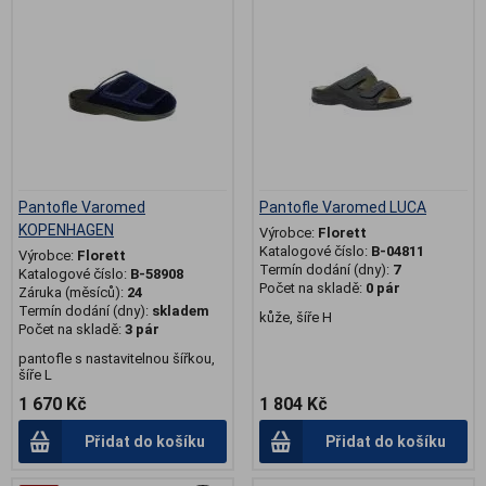
Pantofle Varomed
Pantofle Varomed LUCA
KOPENHAGEN
Výrobce:
Florett
Katalogové číslo:
B-04811
Výrobce:
Florett
Termín dodání (dny):
7
Katalogové číslo:
B-58908
Počet na skladě:
0 pár
Záruka (měsíců):
24
Termín dodání (dny):
skladem
kůže, šíře H
Počet na skladě:
3 pár
pantofle s nastavitelnou šířkou,
šíře L
1 670 Kč
1 804 Kč
Přidat do košíku
Přidat do košíku