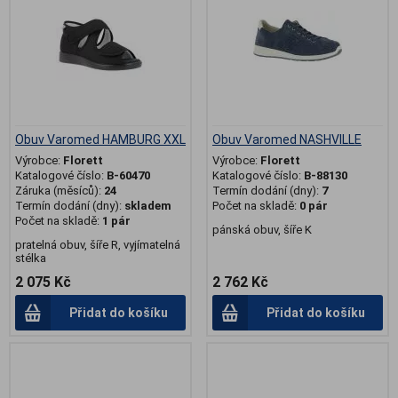
Obuv Varomed HAMBURG XXL
Obuv Varomed NASHVILLE
Výrobce:
Florett
Výrobce:
Florett
Katalogové číslo:
B-60470
Katalogové číslo:
B-88130
Záruka (měsíců):
24
Termín dodání (dny):
7
Termín dodání (dny):
skladem
Počet na skladě:
0 pár
Počet na skladě:
1 pár
pánská obuv, šíře K
pratelná obuv, šíře R, vyjímatelná
stélka
2 075 Kč
2 762 Kč
Přidat do košíku
Přidat do košíku