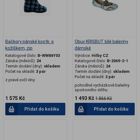
Bačkory pánské kostk. s
Obuv KRISBUT bílé baleríny
kožíškem, zip
dámské
Katalogové číslo:
B-WW84Y03
Výrobce:
Hilby CZ
Záruka (měsíců):
24
Katalogové číslo:
B-2069-2-1
Termín dodání (dny):
skladem
Záruka (měsíců):
24
Počet na skladě:
3 pár
Termín dodání (dny):
skladem
Počet na skladě:
2 pár
z pravé ovčí vlny
pohodlné vycházkové baleríny
sportovního střihu
1 575 Kč
1 493 Kč
1 866 Kč
Přidat do košíku
Přidat do košíku
.