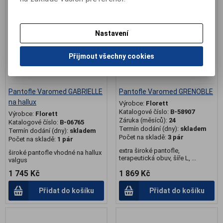
Nastavení
Přijmout všechny cookies
Pantofle Varomed GABRIELLE
Pantofle Varomed GRENOBLE
na hallux
Výrobce:
Florett
Katalogové číslo:
B-58907
Výrobce:
Florett
Záruka (měsíců):
24
Katalogové číslo:
B-06765
Termín dodání (dny):
skladem
Termín dodání (dny):
skladem
Počet na skladě:
3 pár
Počet na skladě:
1 pár
extra široké pantofle,
široké pantofle vhodné na hallux
terapeutická obuv, šíře L, ...
valgus
1 745 Kč
1 869 Kč
Přidat do košíku
Přidat do košíku
.